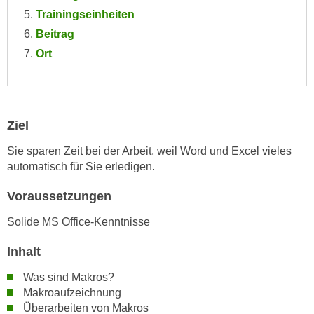
e
Trainingseinheiten
e
n
n
Beitrag
e
o
Ort
i
t
n
w
s
e
e
n
Ziel
t
d
z
i
Sie sparen Zeit bei der Arbeit, weil Word und Excel vieles
e
automatisch für Sie erledigen.
g
n
s
Voraussetzungen
,
i
w
n
Solide MS Office-Kenntnisse
e
d
l
Inhalt
.
c
W
Was sind Makros?
h
e
Makroaufzeichnung
e
n
Überarbeiten von Makros
s