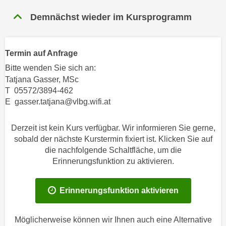
n
h
u
Demnächst wieder im Kursprogramm
C
r
o
C
o
o
Termin auf Anfrage
k
o
Bitte wenden Sie sich an:
i
k
Tatjana Gasser, MSc
e
i
T 05572/3894-462
s
e
E gasser.tatjana@vlbg.wifi.at
v
s
o
,
Derzeit ist kein Kurs verfügbar. Wir informieren Sie gerne,
n
d
sobald der nächste Kurstermin fixiert ist. Klicken Sie auf
U
i
die nachfolgende Schaltfläche, um die
S
e
Erinnerungsfunktion zu aktivieren.
-
f
a
ü
Erinnerungsfunktion aktivieren
m
r
e
d
r
Möglicherweise können wir Ihnen auch eine Alternative
i