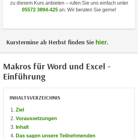
i
zu diesem Kurs anbieten – rufen Sie uns einfach unter
e
k
05572 3894-425
an. Wir beraten Sie gerne!
F
a
u
n
n
i
k
s
Kurstermine ab Herbst finden Sie
.
hier
t
c
i
h
o
e
n
Makros für Word und Excel -
n
d
Einführung
U
e
n
r
t
W
INHALTSVERZEICHNIS
e
e
r
b
Ziel
n
s
Voraussetzungen
e
e
Inhalt
h
i
m
Das sagen unsere Teilnehmenden
t