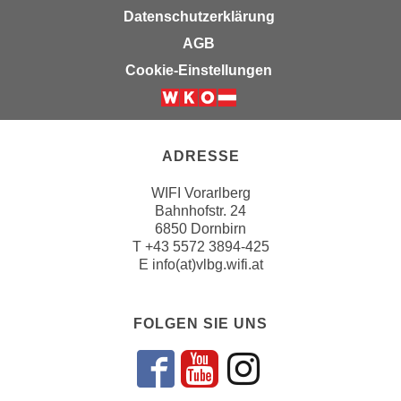
r
Datenschutzerklärung
a
t
b
AGB
e
e
Cookie-Einstellungen
C
n
o
.
o
W
k
e
ADRESSE
i
n
e
n
WIFI Vorarlberg
s
Bahnhofstr. 24
S
z
6850 Dornbirn
i
u
T
+43 5572 3894-425
e
A
E
info(at)vlbg.wifi.at
d
n
e
a
r
FOLGEN SIE UNS
l
C
y
o
s
Folgen sie un
Folgen sie 
Folgen si
o
e