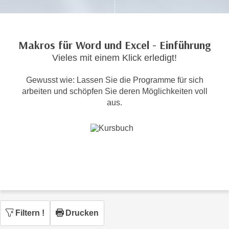
c
i
h
m
t
m
Makros für Word und Excel - Einführung
e
u
n
Vieles mit einem Klick erledigt!
n
S
g
Gewusst wie: Lassen Sie die Programme für sich
i
v
arbeiten und schöpfen Sie deren Möglichkeiten voll
e
e
aus.
,
r
d
w
a
e
s
n
s
d
w
e
i
n
r
w
a
i
Filtern
!
Drucken
u
r
c