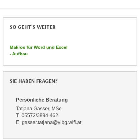
h
e
u
r
t
e
z
SO GEHT`S WEITER
n
a
“
b
k
k
Makros für Word und Excel
l
- Aufbau
o
i
m
c
m
k
e
e
SIE HABEN FRAGEN?
n
n
z
,
w
Persönliche Beratung
v
i
Tatjana Gasser, MSc
e
s
T 05572/3894-462
r
c
E gasser.tatjana@vlbg.wifi.at
w
h
e
e
n