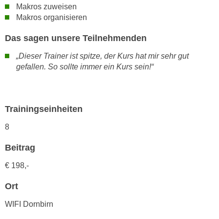
n
Makros zuweisen
i
S
Makros organisieren
c
i
h
Das sagen unsere Teilnehmenden
e
n
a
„Dieser Trainer ist spitze, der Kurs hat mir sehr gut
i
u
gefallen. So sollte immer ein Kurs sein!“
c
f
h
„
t
A
d
Trainingseinheiten
l
e
l
8
m
e
D
a
Beitrag
a
k
t
€
198,-
z
e
e
Ort
n
p
s
t
WIFI Dornbirn
c
i