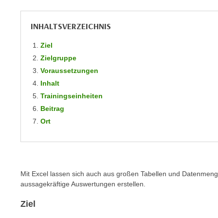
m
t
e
e
INHALTSVERZEICHNIS
n
n
e
o
Ziel
i
t
Zielgruppe
n
w
Voraussetzungen
s
e
Inhalt
e
n
Trainingseinheiten
t
d
Beitrag
z
i
Ort
e
g
n
s
,
i
w
n
e
d
Mit Excel lassen sich auch aus großen Tabellen und Datenmeng
l
aussagekräftige Auswertungen erstellen.
.
c
W
Ziel
h
e
e