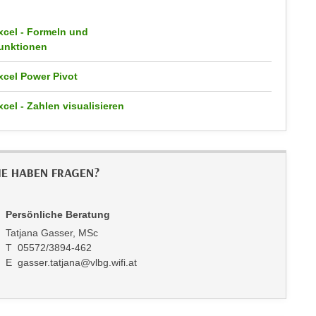
xcel - Formeln und
unktionen
xcel Power Pivot
xcel - Zahlen visualisieren
IE HABEN FRAGEN?
Persönliche Beratung
Tatjana Gasser, MSc
T 05572/3894-462
E gasser.tatjana@vlbg.wifi.at