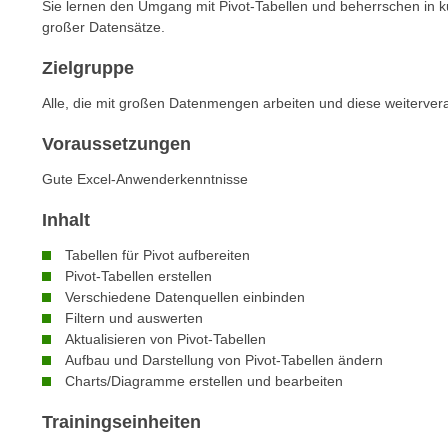
n
Sie lernen den Umgang mit Pivot-Tabellen und beherrschen in ku
s
n
großer Datensätze.
i
S
Zielgruppe
c
i
h
e
Alle, die mit großen Datenmengen arbeiten und diese weiterve
n
a
i
Voraussetzungen
u
c
f
Gute Excel-Anwenderkenntnisse
h
„
t
Inhalt
A
d
l
Tabellen für Pivot aufbereiten
e
l
Pivot-Tabellen erstellen
m
e
Verschiedene Datenquellen einbinden
D
a
Filtern und auswerten
a
k
Aktualisieren von Pivot-Tabellen
t
Aufbau und Darstellung von Pivot-Tabellen ändern
z
e
Charts/Diagramme erstellen und bearbeiten
e
n
p
Trainingseinheiten
s
t