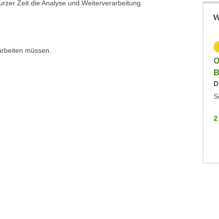
rzer Zeit die Analyse und Weiterverarbeitung
W
KOSTENLOS
rarbeiten müssen.
Info-Veranstaltung: Fachakademie Angewandte
O
Informatik
B
Keine aktuellen Termine
D
Online
S
2 WEITERE
2