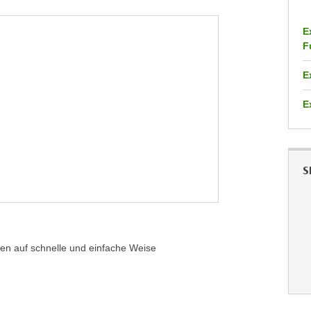
E
F
E
E
S
en auf schnelle und einfache Weise