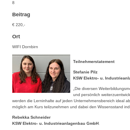
c
8
i
h
e
Beitrag
u
r
t
e
€
220,-
z
n
a
Ort
“
b
k
WIFI Dornbirn
k
l
o
i
Teilnehmerstatement
m
c
m
Stefanie Pilz
k
e
KSW Elektro- u. Industriea
e
n
n
„Die diversen Weiterbildungsmö
z
,
und persönlich weiterzuentwick
w
v
werden die Lerninhalte auf jeden Unternehmensbereich ideal abg
i
möglich am Kurs teilzunehmen und dabei den Wissensstand indi
e
s
r
Rebekka Schneider
c
w
KSW Elektro- u. Industrieanlagenbau GmbH
.
h
e