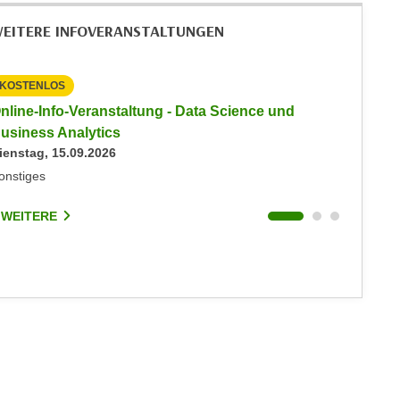
EITERE INFOVERANSTALTUNGEN
KOSTENLOS
KOSTEN
nline-Info-Veranstaltung - Data Science und
Info-Ve
usiness Analytics
Informat
ienstag, 15.09.2026
Montag, 
onstiges
Online
 WEITERE
2 WEIT