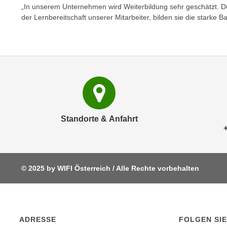
e
„In unserem Unternehmen wird Weiterbildung sehr geschätzt. 
n
der Lernbereitschaft unserer Mitarbeiter, bilden sie die starke
n
d
E
e
U
n
-
w
U
i
S
r
A
z
u
i
n
Standorte & Anfahrt
e
t
l
e
o
r
r
w
i
© 2025 by WIFI Österreich / Alle Rechte vorbehalten
o
e
r
n
f
t
e
i
ADRESSE
FOLGEN SIE
n