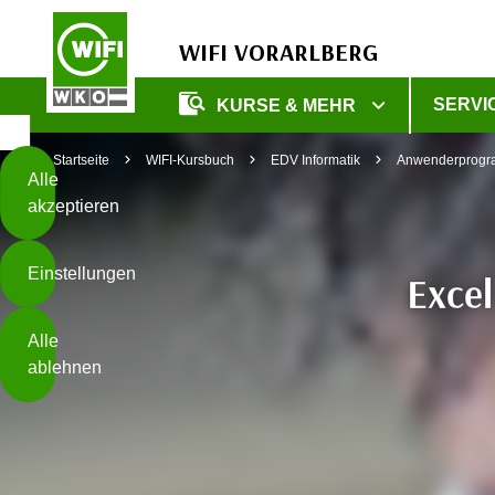
WIFI VORARLBERG
Diese
SERVI
KURSE & MEHR
Seite
Zum Inhalt springen
Zur Fußzeile springen
verwendet
Startseite
WIFI-Kursbuch
EDV Informatik
Anwenderprog
Cookies
Alle
akzeptieren
O
h
Einstellungen
n
Exce
e
B
I
Alle
i
h
ablehnen
t
r
t
e
Weiterlesen
e
Z
b
u
e
s