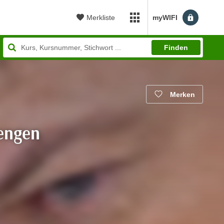
Merkliste
myWIFI
myWIFI Apps öffnen
Finden
Merken
engen