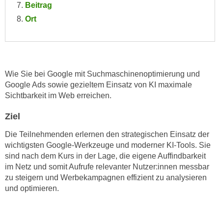
n
Beitrag
i
S
Ort
c
i
h
e
n
a
i
u
c
Wie Sie bei Google mit Suchmaschinenoptimierung und
f
h
Google Ads sowie gezieltem Einsatz von KI maximale
„
t
Sichtbarkeit im Web erreichen.
A
d
l
Ziel
e
l
m
e
Die Teilnehmenden erlernen den strategischen Einsatz der
D
a
wichtigsten Google-Werkzeuge und moderner KI-Tools. Sie
a
sind nach dem Kurs in der Lage, die eigene Auffindbarkeit
k
t
im Netz und somit Aufrufe relevanter Nutzer:innen messbar
z
e
zu steigern und Werbekampagnen effizient zu analysieren
e
n
und optimieren.
p
s
t
c
i