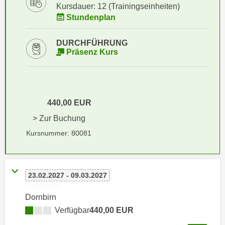
i
Kursdauer: 12 (Trainingseinheiten)
e
k
Stundenplan
F
a
u
n
DURCHFÜHRUNG
n
i
Präsenz Kurs
k
s
t
c
i
h
o
e
440,00 EUR
n
n
d
> Zur Buchung
U
e
Kursnummer: 80081
n
r
t
W
e
e
r
23.02.2027 - 09.03.2027
b
n
Tageskurs
s
e
Dornbirn
e
h
Verfügbar
440,00 EUR
i
m
t