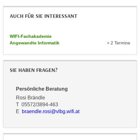
r
a
t
b
AUCH FÜR SIE INTERESSANT
e
e
C
n
o
WIFI-Fachakademie
.
o
Angewandte Informatik
+ 2 Termine
W
k
e
i
n
e
n
SIE HABEN FRAGEN?
s
S
z
i
u
Persönliche Beratung
e
A
d
Rosi Brändle
n
T 05572/3894-463
e
a
E
braendle.rosi@vlbg.wifi.at
r
l
C
y
o
s
o
e