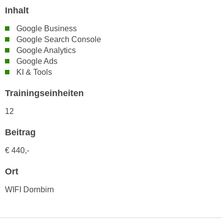
n
Inhalt
d
E
e
Google Business
U
n
Google Search Console
-
w
Google Analytics
U
i
Google Ads
S
r
KI & Tools
A
z
u
Trainingseinheiten
i
n
e
12
t
l
e
o
Beitrag
r
r
w
€
440,-
i
o
e
Ort
r
n
f
WIFI Dornbirn
t
e
i
n
e
h