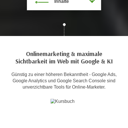
Inhalte
c
i
h
m
t
m
e
u
n
n
S
g
i
v
e
Onlinemarketing & maximale
e
,
Sichtbarkeit im Web mit Google & KI
r
d
w
a
Günstig zu einer höheren Bekanntheit - Google Ads,
e
s
Google Analytics und Google Search Console sind
n
s
unverzichtbare Tools für Online-Marketer.
d
w
e
i
n
r
w
a
i
u
r
c