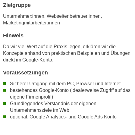
h
e
Zielgruppe
u
r
Unternehmer:innen, Webseitenbetreuer:innen,
t
e
Marketingmitarbeiter:innen
z
n
a
“
Hinweis
b
k
k
Da wir viel Wert auf die Praxis legen, erklären wir die
l
o
Konzepte anhand von praktischen Beispielen und Übungen
i
direkt im Google-Konto.
m
c
m
k
Voraussetzungen
e
e
n
Sicherer Umgang mit dem PC, Browser und Internet
n
z
bestehendes Google-Konto (idealerweise Zugriff auf das
,
w
eigene Firmenprofil)
v
i
Grundlegendes Verständnis der eigenen
e
Unternehmensziele im Web
s
r
optional: Google Analytics- und Google Ads Konto
c
w
h
e
e
n