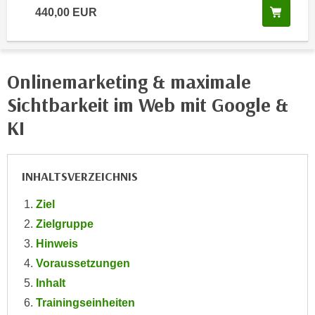
e
Kurs 
440,00 EUR
e
n
n
e
o
i
t
Onlinemarketing & maximale
n
w
s
Sichtbarkeit im Web mit Google &
e
e
n
KI
t
d
z
i
e
g
INHALTSVERZEICHNIS
n
s
,
i
Ziel
w
n
Zielgruppe
e
d
Hinweis
l
.
Voraussetzungen
c
W
h
Inhalt
e
e
Trainingseinheiten
n
s