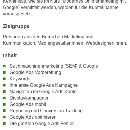
Kenntnisse, wie sie im Kurs "Modernes Onlinemarketing mit
n
i
Google" vermittelt werden, werden für die Kursteilnahme
S
c
vorausgesetzt.
i
h
e
Zielgruppe
n
a
i
Personen aus den Bereichen Marketing und
u
c
Kommunikation, Mediengestalter:innen, Webdesigner:innen.
f
h
„
Inhalt
t
A
d
l
Suchmaschinenmarketing (SEM) & Google
e
l
Google Ads Vorbereitung
m
e
Keywords
D
Ihre erste Google Ads Kampagne
a
a
Navigation im Google Ads Konto
k
t
Displaykampagnen
z
e
Google Ads mobil
e
Reporting und Conversion Tracking
n
p
Google Ads optimieren
s
t
Die größten Google Ads Fehler
c
i