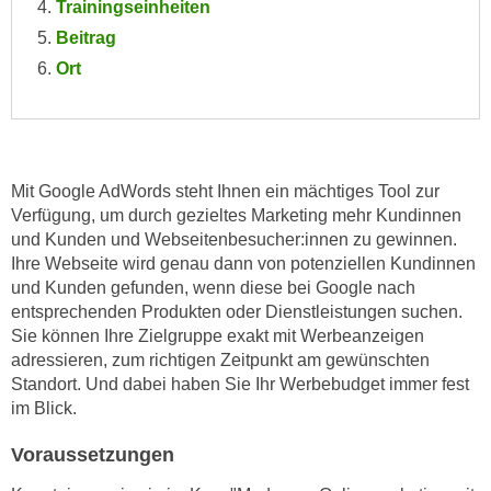
Trainingseinheiten
e
e
Beitrag
n
n
Ort
e
o
i
t
n
w
s
e
e
n
Mit Google AdWords steht Ihnen ein mächtiges Tool zur
t
d
Verfügung, um durch gezieltes Marketing mehr Kundinnen
z
i
und Kunden und Webseitenbesucher:innen zu gewinnen.
e
g
Ihre Webseite wird genau dann von potenziellen Kundinnen
n
und Kunden gefunden, wenn diese bei Google nach
s
,
entsprechenden Produkten oder Dienstleistungen suchen.
i
w
Sie können Ihre Zielgruppe exakt mit Werbeanzeigen
n
e
adressieren, zum richtigen Zeitpunkt am gewünschten
d
Standort. Und dabei haben Sie Ihr Werbebudget immer fest
l
.
im Blick.
c
W
h
e
Voraussetzungen
e
n
s