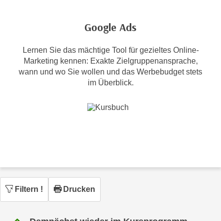
c
i
h
m
Google Ads
t
m
e
u
Lernen Sie das mächtige Tool für gezieltes Online-
n
n
Marketing kennen: Exakte Zielgruppenansprache,
S
g
wann und wo Sie wollen und das Werbebudget stets
i
v
im Überblick.
e
e
,
r
d
w
a
e
s
n
s
d
w
e
i
n
r
w
Filtern
!
Drucken
a
i
u
r
c