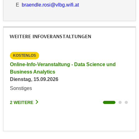
n
E
braendle.rosi@vlbg.wifi.at
d
E
e
U
n
-
w
U
WEITERE INFOVERANSTALTUNGEN
i
S
r
A
z
KOSTENLOS
KO
u
i
n
e
Online-Info-Veranstaltung - Data Science und
Inf
e
t
Business Analytics
Inf
l
e
Dienstag, 15.09.2026
Mon
o
r
Sonstiges
Onl
r
w
i
o
2 WEITERE
2 W
e
r
n
f
t
e
i
n
e
h