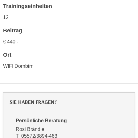
h
e
Trainingseinheiten
u
r
t
12
e
z
n
Beitrag
a
“
b
k
€
440,-
k
l
o
Ort
i
m
c
WIFI Dornbirn
m
k
e
e
n
n
z
,
w
v
SIE HABEN FRAGEN?
i
e
s
r
c
Persönliche Beratung
w
h
Rosi Brändle
e
e
T 05572/3894-463
n