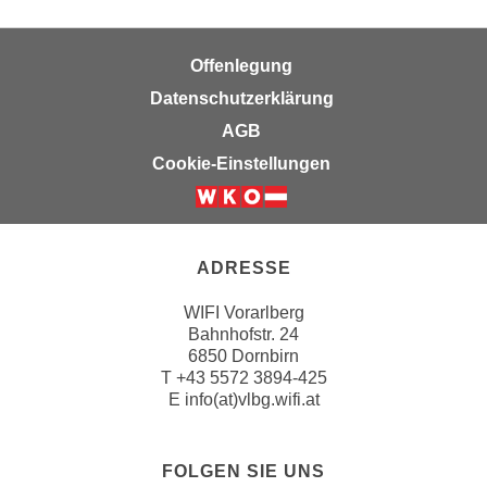
r
a
t
b
e
Offenlegung
e
C
Datenschutzerklärung
n
o
.
AGB
o
W
Cookie-Einstellungen
k
e
i
n
e
n
s
S
ADRESSE
z
i
u
e
WIFI Vorarlberg
A
Bahnhofstr. 24
d
n
6850 Dornbirn
e
a
T
+43 5572 3894-425
r
l
E
info(at)vlbg.wifi.at
C
y
o
s
o
FOLGEN SIE UNS
e