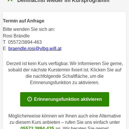
Demnächst wieder im Kursprogramm
n
h
u
C
r
o
Termin auf Anfrage
C
o
Bitte wenden Sie sich an:
o
k
Rosi Brändle
o
i
T 05572/3894-463
k
e
E
braendle.rosi@vlbg.wifi.at
i
s
e
v
Derzeit ist kein Kurs verfügbar. Wir informieren Sie gerne,
s
o
sobald der nächste Kurstermin fixiert ist. Klicken Sie auf
,
n
die nachfolgende Schaltfläche, um die
d
Erinnerungsfunktion zu aktivieren.
U
i
S
e
-
f
Erinnerungsfunktion aktivieren
a
ü
m
r
Möglicherweise können wir Ihnen auch eine Alternative
e
d
zu diesem Kurs anbieten – rufen Sie uns einfach unter
r
i
05572 3894-425
an. Wir beraten Sie gerne!