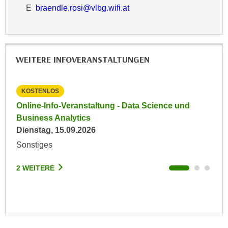
n
E
braendle.rosi@vlbg.wifi.at
d
E
e
U
n
-
w
U
WEITERE INFOVERANSTALTUNGEN
i
S
r
A
z
KOSTENLOS
KO
u
i
n
e
Online-Info-Veranstaltung - Data Science und
Inf
e
t
Business Analytics
Inf
l
e
Dienstag, 15.09.2026
Mon
o
r
Sonstiges
Onl
r
w
i
o
2 WEITERE
2 W
e
r
n
f
t
e
i
n
e
h