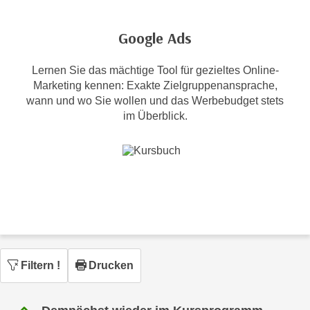
c
i
h
m
Google Ads
t
m
e
u
Lernen Sie das mächtige Tool für gezieltes Online-
n
n
Marketing kennen: Exakte Zielgruppenansprache,
S
g
wann und wo Sie wollen und das Werbebudget stets
i
v
im Überblick.
e
e
,
r
d
w
a
e
s
n
s
d
w
e
i
n
r
w
Filtern
!
Drucken
a
i
u
r
c