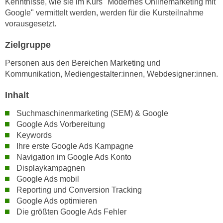
Kenntnisse, wie sie im Kurs "Modernes Onlinemarketing mit
n
i
Google" vermittelt werden, werden für die Kursteilnahme
S
c
vorausgesetzt.
i
h
e
Zielgruppe
n
a
i
Personen aus den Bereichen Marketing und
u
c
Kommunikation, Mediengestalter:innen, Webdesigner:innen.
f
h
„
Inhalt
t
A
d
l
Suchmaschinenmarketing (SEM) & Google
e
l
Google Ads Vorbereitung
m
e
Keywords
D
Ihre erste Google Ads Kampagne
a
a
Navigation im Google Ads Konto
k
t
Displaykampagnen
z
e
Google Ads mobil
e
Reporting und Conversion Tracking
n
p
Google Ads optimieren
s
t
Die größten Google Ads Fehler
c
i