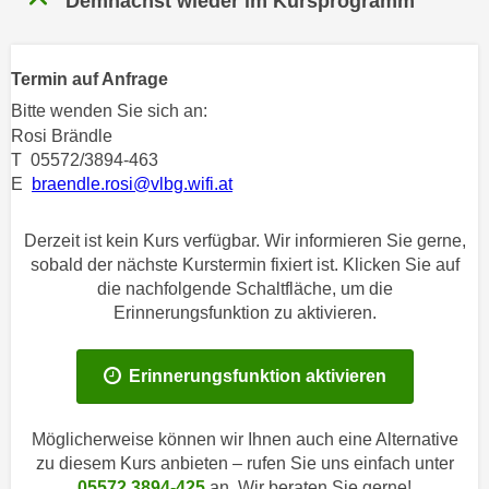
Demnächst wieder im Kursprogramm
n
h
u
C
r
o
Termin auf Anfrage
C
o
Bitte wenden Sie sich an:
o
k
Rosi Brändle
o
i
T 05572/3894-463
k
e
E
braendle.rosi@vlbg.wifi.at
i
s
e
v
Derzeit ist kein Kurs verfügbar. Wir informieren Sie gerne,
s
o
sobald der nächste Kurstermin fixiert ist. Klicken Sie auf
,
n
die nachfolgende Schaltfläche, um die
d
Erinnerungsfunktion zu aktivieren.
U
i
S
e
-
f
Erinnerungsfunktion aktivieren
a
ü
m
r
Möglicherweise können wir Ihnen auch eine Alternative
e
d
zu diesem Kurs anbieten – rufen Sie uns einfach unter
r
i
05572 3894-425
an. Wir beraten Sie gerne!