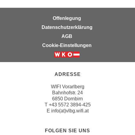
r
a
t
b
e
Offenlegung
e
C
Datenschutzerklärung
n
o
.
AGB
o
W
Cookie-Einstellungen
k
e
i
n
e
n
s
S
ADRESSE
z
i
u
e
WIFI Vorarlberg
A
Bahnhofstr. 24
d
n
6850 Dornbirn
e
a
T
+43 5572 3894-425
r
l
E
info(at)vlbg.wifi.at
C
y
o
s
o
FOLGEN SIE UNS
e