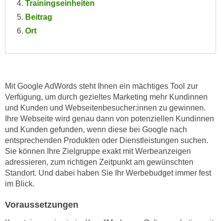
Trainingseinheiten
e
e
Beitrag
n
n
Ort
e
o
i
t
n
w
s
e
e
n
Mit Google AdWords steht Ihnen ein mächtiges Tool zur
t
d
Verfügung, um durch gezieltes Marketing mehr Kundinnen
z
i
und Kunden und Webseitenbesucher:innen zu gewinnen.
e
g
Ihre Webseite wird genau dann von potenziellen Kundinnen
n
und Kunden gefunden, wenn diese bei Google nach
s
,
entsprechenden Produkten oder Dienstleistungen suchen.
i
w
Sie können Ihre Zielgruppe exakt mit Werbeanzeigen
n
e
adressieren, zum richtigen Zeitpunkt am gewünschten
d
Standort. Und dabei haben Sie Ihr Werbebudget immer fest
l
.
im Blick.
c
W
h
e
Voraussetzungen
e
n
s