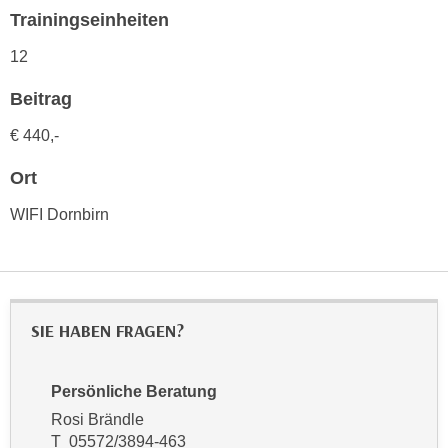
h
e
Trainingseinheiten
u
r
t
12
e
z
n
Beitrag
a
“
b
k
€
440,-
k
l
o
Ort
i
m
c
WIFI Dornbirn
m
k
e
e
n
n
z
,
w
v
SIE HABEN FRAGEN?
i
e
s
r
c
Persönliche Beratung
w
h
Rosi Brändle
e
e
T 05572/3894-463
n