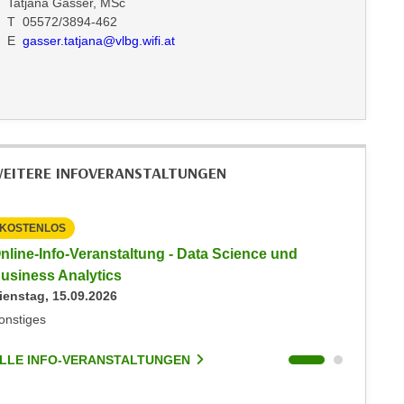
Tatjana Gasser, MSc
T 05572/3894-462
E
gasser.tatjana@vlbg.wifi.at
EITERE INFOVERANSTALTUNGEN
KOSTENLOS
KOSTEN
nline-Info-Veranstaltung - Data Science und
Online-
usiness Analytics
Busines
ienstag, 15.09.2026
Montag, 
onstiges
Online/Z
LLE INFO-VERANSTALTUNGEN
ALLE I