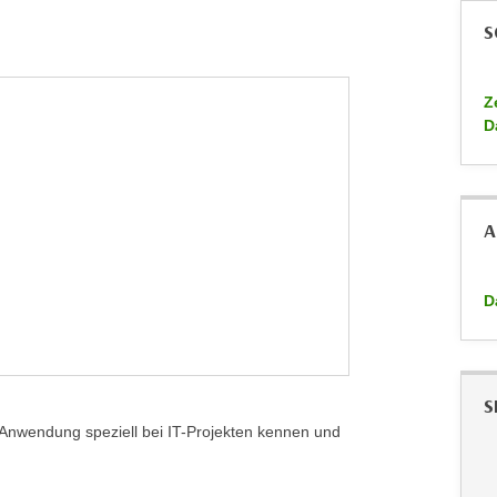
S
Ze
D
A
D
S
Anwendung speziell bei IT-Projekten kennen und