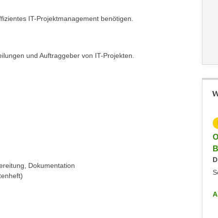
effizientes IT-Projektmanagement benötigen.
teilungen und Auftraggeber von IT-Projekten.
W
KOSTENLOS
Online-Info-Veranstaltung - Data Science und
O
Business Analytics
B
Montag, 15.09.2025
D
bereitung, Dokumentation
Online/Zoom
S
tenheft)
ALLE INFO-VERANSTALTUNGEN
A