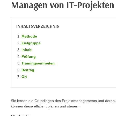
Managen von IT-Projekten
m
t
e
e
n
n
e
o
INHALTSVERZEICHNIS
i
t
n
w
Methode
s
e
Zielgruppe
e
n
Inhalt
t
d
Prüfung
z
i
Trainingseinheiten
e
g
Beitrag
n
s
Ort
,
i
w
n
e
d
l
.
Sie lernen die Grundlagen des Projektmanagements und deren 
c
W
können diese effizient planen und steuern.
h
e
e