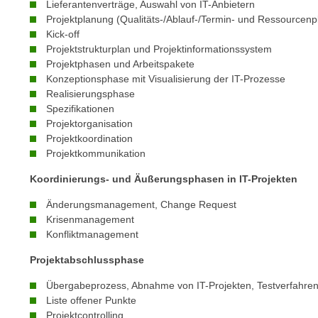
c
Lieferantenverträge, Auswahl von IT-Anbietern
i
h
Projektplanung (Qualitäts-/Ablauf-/Termin- und Ressourcen
e
Kick-off
u
r
Projektstrukturplan und Projektinformationssystem
t
e
Projektphasen und Arbeitspakete
z
n
Konzeptionsphase mit Visualisierung der IT-Prozesse
a
“
Realisierungsphase
b
Spezifikationen
k
k
Projektorganisation
l
o
Projektkoordination
i
Projektkommunikation
m
c
m
k
Koordinierungs- und Äußerungsphasen in IT-Projekten
e
e
Änderungsmanagement, Change Request
n
n
Krisenmanagement
z
,
Konfliktmanagement
w
v
i
Projektabschlussphase
e
s
r
Übergabeprozess, Abnahme von IT-Projekten, Testverfahre
c
w
Liste offener Punkte
h
e
Projektcontrolling