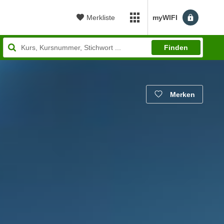
Merkliste
myWIFI
myWIFI Apps öffnen
Finden
Merken