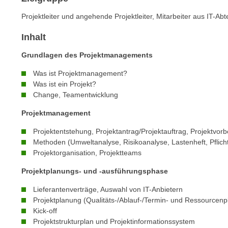
n
s
n
Projektleiter und angehende Projektleiter, Mitarbeiter aus IT-Ab
i
S
c
Inhalt
i
h
e
Grundlagen des Projektmanagements
n
a
i
Was ist Projektmanagement?
u
c
Was ist ein Projekt?
f
Change, Teamentwicklung
h
„
t
A
Projektmanagement
d
l
Projektentstehung, Projektantrag/Projektauftrag, Projektvor
e
l
Methoden (Umweltanalyse, Risikoanalyse, Lastenheft, Pflich
m
e
Projektorganisation, Projektteams
D
a
a
Projektplanungs- und -ausführungsphase
k
t
z
Lieferantenverträge, Auswahl von IT-Anbietern
e
e
Projektplanung (Qualitäts-/Ablauf-/Termin- und Ressourcen
n
p
Kick-off
s
t
Projektstrukturplan und Projektinformationssystem