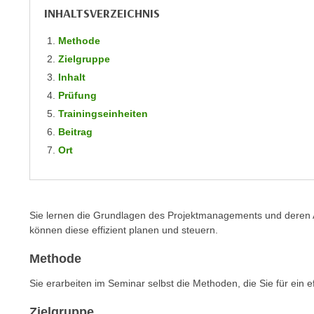
m
INHALTSVERZEICHNIS
t
e
e
Methode
n
n
e
Zielgruppe
o
i
Inhalt
t
n
Prüfung
w
s
Trainingseinheiten
e
e
n
Beitrag
t
d
Ort
z
i
e
g
n
s
,
i
Sie lernen die Grundlagen des Projektmanagements und deren 
w
können diese effizient planen und steuern.
n
e
d
Methode
l
.
c
W
Sie erarbeiten im Seminar selbst die Methoden, die Sie für ein 
h
e
e
Zielgruppe