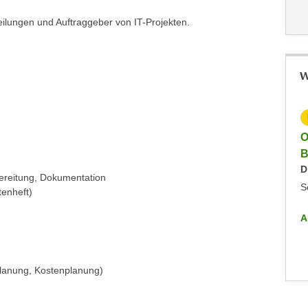
teilungen und Auftraggeber von IT-Projekten.
W
KOSTENLOS
Online-Info-Veranstaltung - Data Science und
O
Business Analytics
B
Montag, 15.09.2025
D
bereitung, Dokumentation
Online/Zoom
S
tenheft)
ALLE INFO-VERANSTALTUNGEN
A
planung, Kostenplanung)