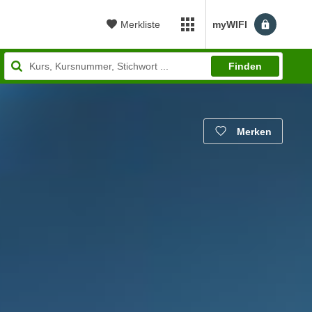
Merkliste
myWIFI
myWIFI Apps öffnen
Finden
Merken