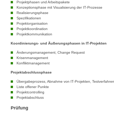
c
Projektphasen und Arbeitspakete
i
h
Konzeptionsphase mit Visualisierung der IT-Prozesse
e
Realisierungsphase
u
r
Spezifikationen
t
e
Projektorganisation
z
n
Projektkoordination
a
“
Projektkommunikation
b
k
Koordinierungs- und Äußerungsphasen in IT-Projekten
k
l
o
i
Änderungsmanagement, Change Request
m
c
Krisenmanagement
m
Konfliktmanagement
k
e
e
Projektabschlussphase
n
n
z
Übergabeprozess, Abnahme von IT-Projekten, Testverfahre
,
w
Liste offener Punkte
v
Projektcontrolling
i
e
Projektabschluss
s
r
c
w
Prüfung
h
e