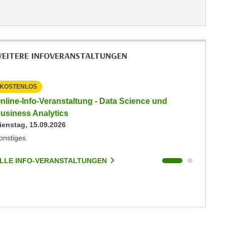
EITERE INFOVERANSTALTUNGEN
KOSTENLOS
KOSTEN
nline-Info-Veranstaltung - Data Science und
Online-
usiness Analytics
Busines
ienstag, 15.09.2026
Montag, 
onstiges
Online/Z
LLE INFO-VERANSTALTUNGEN
ALLE I