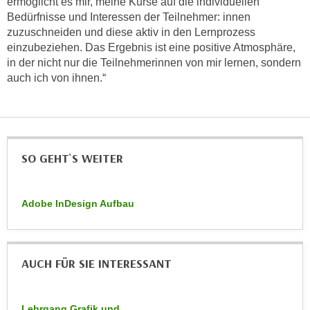
ermöglicht es mir, meine Kurse auf die individuellen
n
d
Bedürfnisse und Interessen der Teilnehmer: innen
E
zuzuschneiden und diese aktiv in den Lernprozess
e
U
einzubeziehen. Das Ergebnis ist eine positive Atmosphäre,
n
-
in der nicht nur die Teilnehmerinnen von mir lernen, sondern
w
U
auch ich von ihnen.“
i
S
r
A
z
u
i
n
e
SO GEHT`S WEITER
t
l
e
o
r
r
Adobe InDesign Aufbau
w
i
o
e
r
n
f
AUCH FÜR SIE INTERESSANT
t
e
i
n
e
Lehrgang Grafik und
h