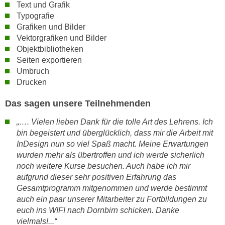
n
Text und Grafik
i
S
Typografie
c
Grafiken und Bilder
i
h
Vektorgrafiken und Bilder
e
n
Objektbibliotheken
a
i
Seiten exportieren
u
Umbruch
c
f
Drucken
h
„
t
A
Das sagen unsere Teilnehmenden
d
l
e
„…. Vielen lieben Dank für die tolle Art des Lehrens. Ich
l
m
bin begeistert und überglücklich, dass mir die
Arbeit mit
e
InDesign nun so viel Spaß macht. Meine Erwartungen
D
a
wurden mehr als übertroffen und ich
werde sicherlich
a
k
noch weitere Kurse besuchen. Auch habe ich mir
t
z
aufgrund dieser sehr positiven
Erfahrung das
e
e
Gesamtprogramm mitgenommen und werde bestimmt
n
p
auch ein paar unserer Mitarbeiter
zu Fortbildungen zu
s
t
euch ins WIFI nach Dornbirn schicken. Danke
c
i
vielmals!...“