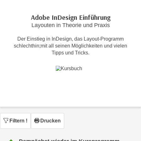
c
i
h
m
Adobe InDesign Einführung
t
m
Layouten in Theorie und Praxis
e
u
n
n
Der Einstieg in InDesign, das Layout-Programm
S
g
schlechthin;mit all seinen Möglichkeiten und vielen
i
v
Tipps und Tricks.
e
e
,
r
d
w
a
e
s
n
s
d
w
e
i
n
r
w
Filtern
!
Drucken
a
i
u
r
c