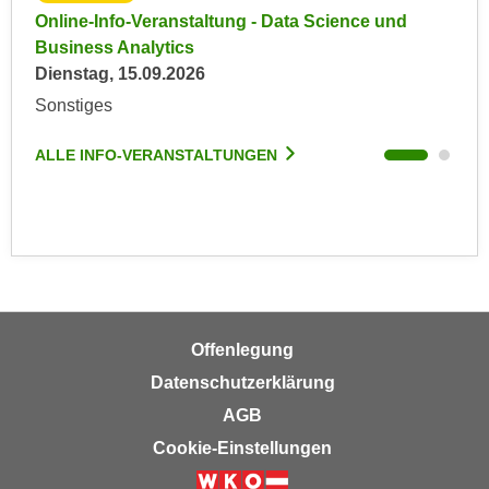
k
z
Online-Info-Veranstaltung - Data Science und
Onl
i
w
Business Analytics
Bus
e
e
Dienstag, 15.09.2026
Mon
-
c
Sonstiges
Onl
S
k
e
e
ALLE INFO-VERANSTALTUNGEN
ALL
t
n
z
u
u
n
n
d
g
u
z
m
u
f
s
Offenlegung
ü
t
Datenschutzerklärung
r
i
S
AGB
m
i
Cookie-Einstellungen
m
e
e
r