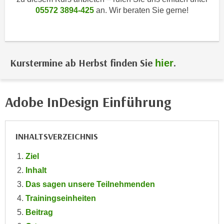
i
e
05572 3894-425
an. Wir beraten Sie gerne!
k
F
a
u
n
n
i
k
Kurstermine ab Herbst finden Sie
.
hier
s
t
c
i
h
o
Adobe InDesign Einführung
e
n
n
d
U
e
INHALTSVERZEICHNIS
n
r
t
W
Ziel
e
e
Inhalt
r
b
n
Das sagen unsere Teilnehmenden
s
e
Trainingseinheiten
e
h
i
Beitrag
m
t