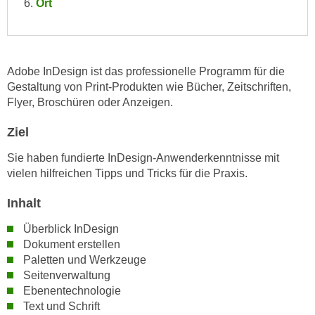
Ort
e
e
n
n
e
o
i
t
Adobe InDesign ist das professionelle Programm für die
n
w
Gestaltung von Print-Produkten wie Bücher, Zeitschriften,
s
e
Flyer, Broschüren oder Anzeigen.
e
n
t
Ziel
d
z
i
Sie haben fundierte InDesign-Anwenderkenntnisse mit
e
g
vielen hilfreichen Tipps und Tricks für die Praxis.
n
s
,
i
Inhalt
w
n
Überblick InDesign
e
d
Dokument erstellen
l
.
Paletten und Werkzeuge
c
W
Seitenverwaltung
h
e
Ebenentechnologie
e
n
Text und Schrift
s