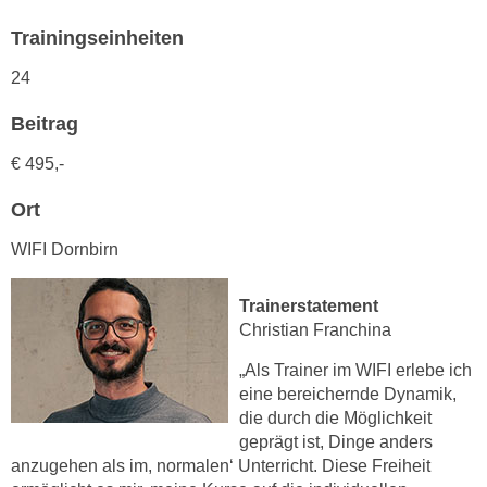
h
e
u
Trainingseinheiten
r
t
e
24
z
n
a
“
Beitrag
b
k
€ 495,-
k
l
o
i
Ort
m
c
m
WIFI Dornbirn
k
e
e
n
n
Trainerstatement
z
,
Christian Franchina
w
v
„Als Trainer im WIFI erlebe ich
i
e
eine bereichernde Dynamik,
s
r
die durch die Möglichkeit
c
w
geprägt ist, Dinge anders
h
e
anzugehen als im, normalen‘ Unterricht. Diese Freiheit
e
n