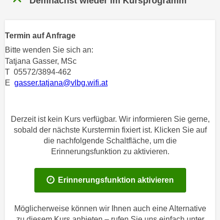
Demnächst wieder im Kursprogramm
n
h
u
C
r
o
Termin auf Anfrage
C
o
Bitte wenden Sie sich an:
o
k
Tatjana Gasser, MSc
o
i
T 05572/3894-462
k
e
E
gasser.tatjana@vlbg.wifi.at
i
s
e
v
s
o
Derzeit ist kein Kurs verfügbar. Wir informieren Sie gerne,
,
n
sobald der nächste Kurstermin fixiert ist. Klicken Sie auf
d
die nachfolgende Schaltfläche, um die
U
i
Erinnerungsfunktion zu aktivieren.
S
e
-
f
a
Erinnerungsfunktion aktivieren
ü
m
r
e
d
Möglicherweise können wir Ihnen auch eine Alternative
r
i
zu diesem Kurs anbieten – rufen Sie uns einfach unter