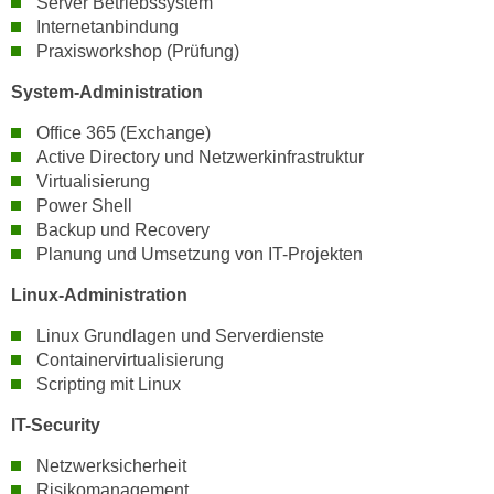
Server Betriebssystem
n
d
Internetanbindung
E
Praxisworkshop (Prüfung)
e
U
n
System-Administration
-
w
U
i
Office 365 (Exchange)
S
Active Directory und Netzwerkinfrastruktur
r
A
Virtualisierung
z
u
Power Shell
i
n
Backup und Recovery
e
Planung und Umsetzung von IT-Projekten
t
l
e
o
Linux-Administration
r
r
w
Linux Grundlagen und Serverdienste
i
Containervirtualisierung
o
e
Scripting mit Linux
r
n
f
t
IT-Security
e
i
Netzwerksicherheit
n
e
Risikomanagement
h