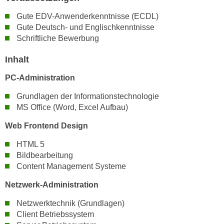
h
e
u
Gute EDV-Anwenderkenntnisse (ECDL)
r
Gute Deutsch- und Englischkenntnisse
t
e
Schriftliche Bewerbung
z
n
a
“
Inhalt
b
k
k
PC-Administration
l
o
i
Grundlagen der Informationstechnologie
m
c
MS Office (Word, Excel Aufbau)
m
k
e
Web Frontend Design
e
n
n
HTML 5
z
,
Bildbearbeitung
w
v
Content Management Systeme
i
e
s
Netzwerk-Administration
r
c
w
Netzwerktechnik (Grundlagen)
h
e
Client Betriebssystem
e
n