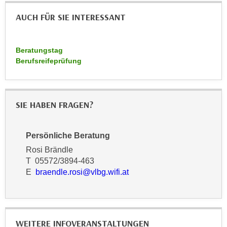
u
d
z
AUCH FÜR SIE INTERESSANT
i
e
e
i
C
Beratungstag
g
o
Berufsreifeprüfung
e
o
n
k
.
i
U
SIE HABEN FRAGEN?
e
m
s
I
e
Persönliche Beratung
h
r
n
Rosi Brändle
h
T 05572/3894-463
e
o
E
braendle.rosi@vlbg.wifi.at
n
b
d
e
a
n
r
e
WEITERE INFOVERANSTALTUNGEN
ü