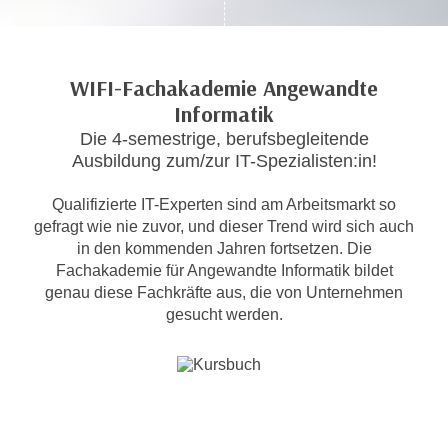
c
i
h
m
t
m
WIFI-Fachakademie Angewandte
e
u
Informatik
n
n
S
Die 4-semestrige, berufsbegleitende
g
i
Ausbildung zum/zur IT-Spezialisten:in!
v
e
e
Qualifizierte IT-Experten sind am Arbeitsmarkt so
,
r
gefragt wie nie zuvor, und dieser Trend wird sich auch
d
w
in den kommenden Jahren fortsetzen. Die
a
e
Fachakademie für Angewandte Informatik bildet
s
n
genau diese Fachkräfte aus, die von Unternehmen
s
d
gesucht werden.
w
e
i
n
r
w
a
i
u
r
c