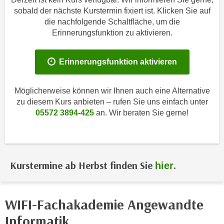
i
e
sobald der nächste Kurstermin fixiert ist. Klicken Sie auf
k
F
die nachfolgende Schaltfläche, um die
a
u
Erinnerungsfunktion zu aktivieren.
n
n
i
k
Erinnerungsfunktion aktivieren
s
t
c
i
h
Möglicherweise können wir Ihnen auch eine Alternative
o
e
zu diesem Kurs anbieten – rufen Sie uns einfach unter
n
n
05572 3894-425
an. Wir beraten Sie gerne!
d
U
e
n
r
t
W
e
e
Kurstermine ab Herbst finden Sie
.
hier
r
b
n
s
e
e
WIFI-Fachakademie Angewandte
h
i
Informatik
m
t