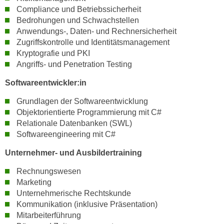
r
Compliance und Betriebssicherheit
a
t
Bedrohungen und Schwachstellen
b
e
Anwendungs-, Daten- und Rechnersicherheit
e
C
Zugriffskontrolle und Identitätsmanagement
n
o
Kryptografie und PKI
.
o
Angriffs- und Penetration Testing
W
k
Softwareentwickler:in
e
i
n
e
Grundlagen der Softwareentwicklung
n
s
Objektorientierte Programmierung mit C#
S
Relationale Datenbanken (SWL)
z
i
Softwareengineering mit C#
u
e
A
Unternehmer- und Ausbildertraining
d
n
e
Rechnungswesen
a
r
Marketing
l
C
Unternehmerische Rechtskunde
y
o
Kommunikation (inklusive Präsentation)
s
Mitarbeiterführung
o
e