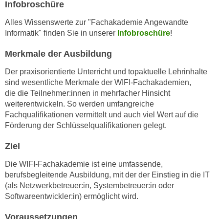
n
Infobroschüre
i
S
Alles Wissenswerte zur "Fachakademie Angewandte
c
i
Informatik" finden Sie in unserer
Infobroschüre
!
h
e
n
a
Merkmale der Ausbildung
i
u
c
Der praxisorientierte Unterricht und topaktuelle Lehrinhalte
f
h
sind wesentliche Merkmale der WIFI-Fachakademien,
„
die die Teilnehmer:innen in mehrfacher Hinsicht
t
A
weiterentwickeln. So werden umfangreiche
d
l
Fachqualifikationen vermittelt und auch viel Wert auf die
e
l
Förderung der Schlüsselqualifikationen gelegt.
m
e
D
a
Ziel
a
k
t
Die WIFI-Fachakademie ist eine umfassende,
z
berufsbegleitende Ausbildung, mit der der Einstieg in die IT
e
e
(als Netzwerkbetreuer:in, Systembetreuer:in oder
n
p
Softwareentwickler:in) ermöglicht wird.
s
t
c
i
Voraussetzungen