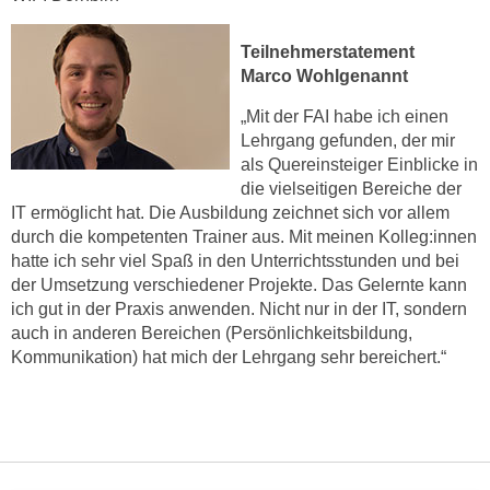
n
e
,
l
Teilnehmerstatement
g
Marco Wohlgenannt
e
e
v
„Mit der FAI habe ich einen
l
a
Lehrgang gefunden, der mir
a
n
als Quereinsteiger Einblicke in
n
t
die vielseitigen Bereiche der
g
e
IT ermöglicht hat. Die Ausbildung zeichnet sich vor allem
e
I
durch die kompetenten Trainer aus. Mit meinen Kolleg:innen
n
hatte ich sehr viel Spaß in den Unterrichtsstunden und bei
n
I
der Umsetzung verschiedener Projekte. Das Gelernte kann
h
h
ich gut in der Praxis anwenden. Nicht nur in der IT, sondern
a
r
auch in anderen Bereichen (Persönlichkeitsbildung,
l
Kommunikation) hat mich der Lehrgang sehr bereichert.“
e
t
d
e
u
a
r
n
c
z
h