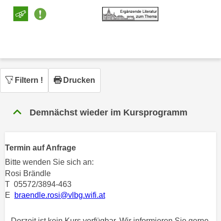
n
h
u
C
r
o
C
o
o
k
o
i
k
Filtern
!
Drucken
e
i
s
e
v
s
Demnächst wieder im Kursprogramm
o
,
n
d
U
i
Termin auf Anfrage
S
e
Bitte wenden Sie sich an:
-
f
Rosi Brändle
a
ü
T 05572/3894-463
m
r
E
braendle.rosi@vlbg.wifi.at
e
d
r
i
Derzeit ist kein Kurs verfügbar. Wir informieren Sie gerne,