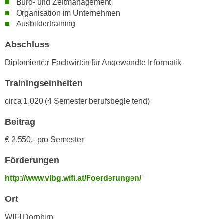
Büro- und Zeitmanagement
k
z
Organisation im Unternehmen
i
w
Ausbildertraining
e
e
-
c
Abschluss
S
k
e
Diplomierte:r Fachwirt:in für Angewandte Informatik
e
t
n
Trainingseinheiten
z
u
u
circa 1.020 (4 Semester berufsbegleitend)
n
n
d
g
Beitrag
u
z
m
€
2.550,- pro Semester
u
f
s
Förderungen
ü
t
r
http://www.vlbg.wifi.at/Foerderungen/
i
S
m
i
Ort
m
e
e
WIFI Dornbirn
r