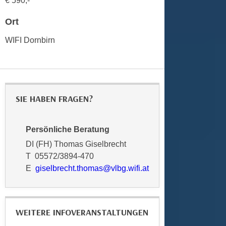
€ 590,-
n
b
p
e
Ort
e
r
r
WIFI Dornbirn
h
s
i
o
n
n
a
e
u
SIE HABEN FRAGEN?
n
s
b
e
e
i
Persönliche Beratung
z
n
DI (FH) Thomas Giselbrecht
o
e
T 05572/3894-470
g
a
E
giselbrecht.thomas@vlbg.wifi.at
e
n
n
g
e
e
n
WEITERE INFOVERANSTALTUNGEN
n
D
e