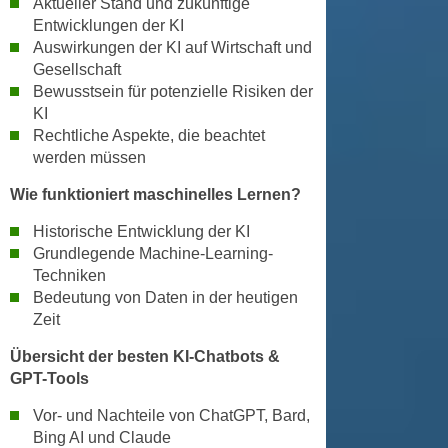
Aktueller Stand und zukünftige
r
a
Entwicklungen der KI
t
b
Auswirkungen der KI auf Wirtschaft und
e
Gesellschaft
e
C
Bewusstsein für potenzielle Risiken der
n
o
KI
.
o
Rechtliche Aspekte, die beachtet
W
k
werden müssen
e
i
n
Wie funktioniert maschinelles Lernen?
e
n
s
Historische Entwicklung der KI
S
z
Grundlegende Machine-Learning-
i
u
Techniken
e
A
Bedeutung von Daten in der heutigen
d
n
Zeit
e
a
Übersicht der besten KI-Chatbots &
r
l
GPT-Tools
C
y
o
s
Vor- und Nachteile von ChatGPT, Bard,
o
Bing AI und Claude
e