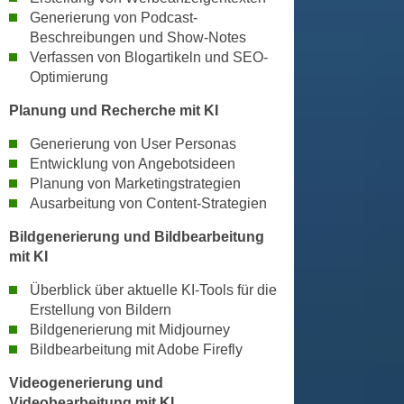
n
Generierung von Podcast-
e
,
Beschreibungen und Show-Notes
l
g
Verfassen von Blogartikeln und SEO-
e
Optimierung
e
v
l
a
Planung und Recherche mit KI
a
n
n
Generierung von User Personas
t
Entwicklung von Angebotsideen
g
e
Planung von Marketingstrategien
e
I
Ausarbeitung von Content-Strategien
n
n
I
Bildgenerierung und Bildbearbeitung
h
h
mit KI
a
r
l
Überblick über aktuelle KI-Tools für die
e
t
Erstellung von Bildern
d
e
Bildgenerierung mit Midjourney
u
a
Bildbearbeitung mit Adobe Firefly
r
n
c
Videogenerierung und
z
Videobearbeitung mit KI
h