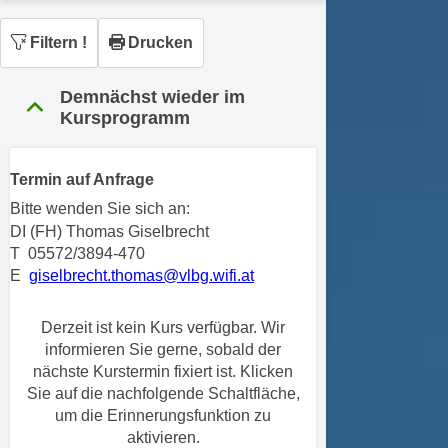
n
h
u
Filtern
!
Drucken
C
r
o
C
o
Demnächst wieder im
o
Kursprogramm
k
o
i
k
e
i
Termin auf Anfrage
s
e
Bitte wenden Sie sich an:
v
s
DI (FH) Thomas Giselbrecht
o
,
T 05572/3894-470
n
d
E
giselbrecht.thomas@vlbg.wifi.at
U
i
S
e
Derzeit ist kein Kurs verfügbar. Wir
-
f
informieren Sie gerne, sobald der
a
ü
nächste Kurstermin fixiert ist. Klicken
m
r
Sie auf die nachfolgende Schaltfläche,
e
d
um die Erinnerungsfunktion zu
r
aktivieren.
i