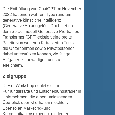
n
i
S
Die Enthüllung von ChatGPT im November
c
i
2022 hat einen wahren Hype rund um
h
generative künstliche Intelligenz
e
n
(Generative AI) ausgelöst. Doch neben
a
i
dem Sprachmodell Generative Pre-trained
u
c
Transformer (GPT) existiert eine breite
f
Palette von weiteren KI-basierten Tools,
h
„
die Unternehmen sowie Privatpersonen
t
A
dabei unterstützen können, vielfältige
d
l
Aufgaben zu bewältigen und zu
e
l
erleichtern.
m
e
D
a
Zielgruppe
a
k
Dieser Workshop richtet sich an
t
z
Führungskräfte und Entscheidungsträger in
e
e
Unternehmen, die einen umfassenden
n
p
Überblick über KI erhalten möchten.
s
t
Ebenso an Marketing- und
c
i
Kommunikationsexperten, die lernen