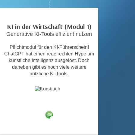
c
i
h
m
t
m
KI in der Wirtschaft (Modul 1)
e
u
n
Generative KI-Tools effizient nutzen
n
S
g
Pflichtmodul für den KI-Führerschein!
i
v
ChatGPT hat einen regelrechten Hype um
e
e
künstliche Intelligenz ausgelöst. Doch
,
r
daneben gibt es noch viele weitere
d
w
nützliche KI-Tools.
a
e
s
n
s
d
w
e
i
n
r
w
a
i
u
r
c