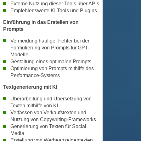
k
Externe Nutzung dieser Tools über APIs
z
i
Empfehlenswerte KI-Tools und Plugins
w
e
e
Einführung in das Erstellen von
-
c
Prompts
S
k
e
Vermeidung häufiger Fehler bei der
e
t
Formulierung von Prompts für GPT-
n
Modelle
z
u
Gestaltung eines optimalen Prompts
u
n
Optimierung von Prompts mithilfe des
n
d
Performance-Systems
g
u
z
Textgenerierung mit KI
m
u
f
Überarbeitung und Übersetzung von
s
ü
Texten mithilfe von KI
t
r
Verfassen von Verkaufstexten und
i
S
Nutzung von Copywriting-Frameworks
m
i
Generierung von Texten für Social
m
e
Media
e
Erstellung von Werbeanzeigentexten
r