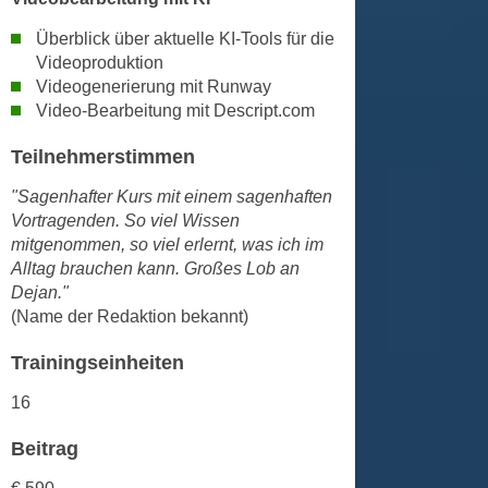
u
d
z
Überblick über aktuelle KI-Tools für die
i
e
Videoproduktion
e
i
Videogenerierung mit Runway
C
Video-Bearbeitung mit Descript.com
g
o
e
Teilnehmerstimmen
o
n
k
.
"Sagenhafter Kurs mit einem sagenhaften
i
U
Vortragenden. So viel Wissen
e
m
mitgenommen, so viel erlernt, was ich im
s
Alltag brauchen kann. Großes Lob an
I
e
Dejan."
h
r
(Name der Redaktion bekannt)
n
h
e
Trainingseinheiten
o
n
b
d
16
e
a
n
Beitrag
r
e
ü