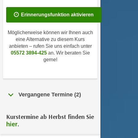
i
e
k
F
Erinnerungsfunktion aktivieren
a
u
n
n
i
Möglicherweise können wir Ihnen auch
k
s
eine Alternative zu diesem Kurs
t
anbieten – rufen Sie uns einfach unter
c
i
05572 3894-425
an. Wir beraten Sie
h
o
gerne!
e
n
n
d
U
e
n
r
t
W
Vergangene Termine (2)
e
e
r
b
n
s
Kurstermine ab Herbst finden Sie
e
e
.
hier
h
i
m
t