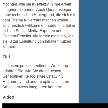
h
e
möchten, wie sie KI effektiv in ihre Arbeit
u
r
integrieren können. Auch Quereinsteiger
t
ohne technischen Hintergrund, die sich mit
e
z
dem Thema KI vertraut machen wollen,
n
a
sind herzlich willkommen. Zudem richtet er
“
b
sich an Social-Media-Experten und
k
Content-Ersteller, die lernen möchten, wie
k
l
sie KI zur Erstellung von Inhalten nutzen
o
i
können.
m
c
m
k
Ziel
e
e
n
In diesem praxisorientierten Workshop
n
erfahren Sie, wie Sie die neuesten
z
,
Generativen KI-Tools wie ChatGPT,
w
v
Midjourney und andere optimal in Ihren
i
e
Arbeitsprozess integrieren können.
s
r
c
w
Video
h
e
e
n