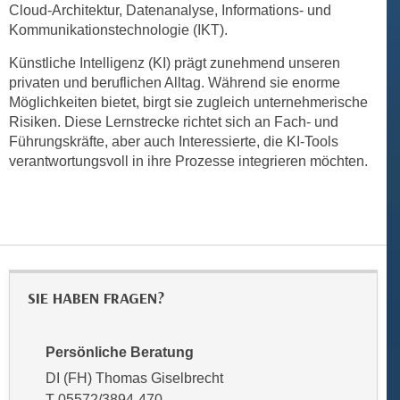
r
Cloud-Architektur, Datenanalyse, Informations- und
a
t
Kommunikationstechnologie (IKT).
b
e
Künstliche Intelligenz (KI) prägt zunehmend unseren
e
C
privaten und beruflichen Alltag. Während sie enorme
n
o
Möglichkeiten bietet, birgt sie zugleich unternehmerische
.
o
Risiken. Diese Lernstrecke richtet sich an Fach- und
W
k
Führungskräfte, aber auch Interessierte, die KI-Tools
e
i
verantwortungsvoll in ihre Prozesse integrieren möchten.
n
e
n
s
S
z
i
u
e
A
d
n
SIE HABEN FRAGEN?
e
a
r
l
C
y
Persönliche Beratung
o
s
DI (FH) Thomas Giselbrecht
o
e
T 05572/3894-470