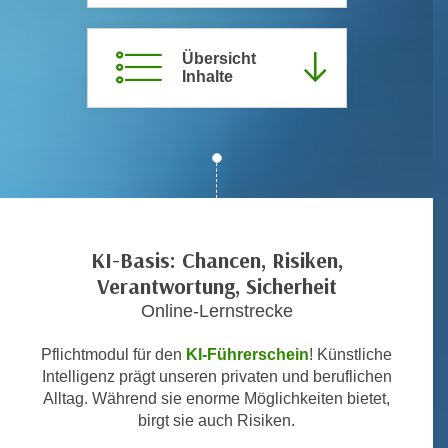
c
i
h
m
Übersicht
t
m
Inhalte
e
u
n
n
S
g
i
v
e
e
,
r
d
w
a
KI-Basis: Chancen, Risiken,
e
s
Verantwortung, Sicherheit
n
s
Online-Lernstrecke
d
w
e
i
Pflichtmodul für den
KI-Führerschein
! Künstliche
n
r
Intelligenz prägt unseren privaten und beruflichen
w
Alltag. Während sie enorme Möglichkeiten bietet,
a
i
birgt sie auch Risiken.
u
r
c