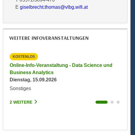
k
z
E
giselbrecht.thomas@vlbg.wifi.at
i
w
e
e
-
c
S
k
WEITERE INFOVERANSTALTUNGEN
e
e
t
n
z
u
KOSTENLOS
KOST
u
n
dte
Online-Info-Veranstaltung - Data Science und
Info-
n
d
Business Analytics
Infor
g
u
Dienstag, 15.09.2026
Monta
z
m
Sonstiges
Onlin
u
f
s
ü
2 WEITERE
2 WEI
t
r
i
S
m
i
m
e
e
r