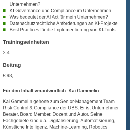
Unternehmen?
n
d
KI-Governance und Compliance im Unternehmen
E
e
Was bedeutet der AI Act für mein Unternehmen?
U
n
Datenschutzrechtliche Anforderungen an KI-Projekte
-
w
Best Practices für die Implementierung von KI-Tools
U
i
S
r
Trainingseinheiten
A
z
3-4
u
i
n
e
Beitrag
t
l
e
€ 98,-
o
r
r
w
i
Für den Inhalt verantwortlich: Kai Gammelin
o
e
Kai Gammelin gehörte zum Senior-Management Team
r
n
Risk Control & Compliance der UBS. Er ist Unternehmer,
f
t
Berater, Board Member, Dozent und Autor. Seine
e
i
Fachgebiete sind u.a. Digitalisierung, Automatisierung,
n
e
Künstliche Intelligenz, Machine-Learning, Robotics,
h