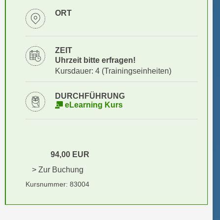
i
e
ORT
k
F
a
u
n
n
ZEIT
i
k
Uhrzeit bitte erfragen!
s
t
Kursdauer: 4 (Trainingseinheiten)
c
i
h
o
DURCHFÜHRUNG
e
n
eLearning Kurs
n
d
U
e
n
r
t
W
94,00 EUR
e
e
r
> Zur Buchung
b
n
s
Kursnummer: 83004
e
e
h
i
m
t