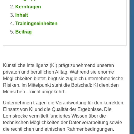
n
Kernfragen
i
S
c
Inhalt
i
h
Trainingseinheiten
e
n
a
Beitrag
i
u
c
f
h
„
t
A
d
Künstliche Intelligenz (KI) prägt zunehmend unseren
l
e
privaten und beruflichen Alltag. Während sie enorme
l
Möglichkeiten bietet, birgt sie zugleich unternehmerische
m
e
Risiken. Im Mittelpunkt steht die Botschaft: KI dient den
D
a
Menschen – nicht umgekehrt.
a
k
t
z
Unternehmen tragen die Verantwortung für den korrekten
e
Einsatz von KI und die Qualität der Ergebnisse. Die
e
n
Lernstrecke vermittelt fundiertes Wissen über die
p
s
technischen Möglichkeiten der Datenverarbeitung sowie
t
c
die rechtlichen und ethischen Rahmenbedingungen.
i