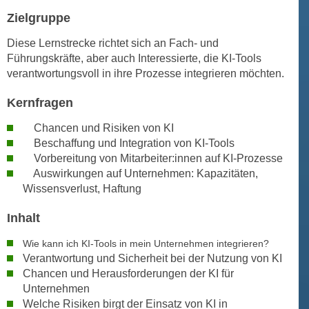
h
e
Zielgruppe
u
r
t
Diese Lernstrecke richtet sich an Fach- und
e
z
Führungskräfte, aber auch Interessierte, die KI-Tools
n
a
verantwortungsvoll in ihre Prozesse integrieren möchten.
“
b
k
Kernfragen
k
l
o
i
Chancen und Risiken von KI
m
c
Beschaffung und Integration von KI-Tools
m
Vorbereitung von Mitarbeiter:innen auf KI-Prozesse
k
e
Auswirkungen auf Unternehmen: Kapazitäten,
e
n
Wissensverlust, Haftung
n
z
,
Inhalt
w
v
i
e
Wie kann ich KI-Tools in mein Unternehmen integrieren?
s
Verantwortung und Sicherheit bei der Nutzung von KI
r
c
Chancen und Herausforderungen der KI für
w
h
Unternehmen
e
e
Welche Risiken birgt der Einsatz von KI in
n