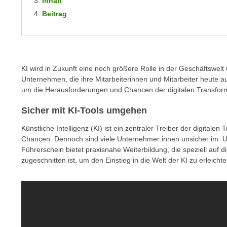
Inhalt
m
t
Beitrag
e
e
n
n
e
o
i
t
n
KI wird in Zukunft eine noch größere Rolle in der Geschäftswelt 
w
s
Unternehmen, die ihre Mitarbeiterinnen und Mitarbeiter heute au
e
um die Herausforderungen und Chancen der digitalen Transform
e
n
t
d
Sicher mit KI-Tools umgehen
z
i
e
Künstliche Intelligenz (KI) ist ein zentraler Treiber der digita
g
Chancen. Dennoch sind viele Unternehmer:innen unsicher im U
n
s
Führerschein bietet praxisnahe Weiterbildung, die speziell au
,
i
zugeschnitten ist, um den Einstieg in die Welt der KI zu erleichte
w
n
e
d
l
.
c
W
h
e
e