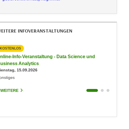
EITERE INFOVERANSTALTUNGEN
KOSTENLOS
KOSTEN
nline-Info-Veranstaltung - Data Science und
Info-Ve
usiness Analytics
Informat
ienstag, 15.09.2026
Montag, 
onstiges
Online
 WEITERE
2 WEIT