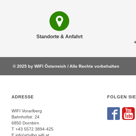
e
n
n
d
E
e
U
n
-
w
Standorte & Anfahrt
U
i
S
r
A
z
u
i
© 2025 by WIFI Österreich / Alle Rechte vorbehalten
n
e
t
l
e
o
r
r
ADRESSE
FOLGEN SIE
w
i
o
e
WIFI Vorarlberg
r
n
Fol
F
Bahnhofstr. 24
f
t
6850 Dornbirn
e
T
+43 5572 3894-425
i
n
E
info(at)vlbg.wifi.at