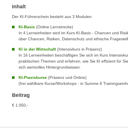
c
i
Inhalt
h
e
u
Der KI-Führerschein besteht aus 3 Modulen:
r
t
e
KI-Basis
(Online Lernstrecke)
z
n
In 4 Lerneinheiten wird im Kurs KI-Basis - Chancen und Ri
a
“
über Chancen, Risiken, Datenschutz und ethische Fragestel
b
k
k
KI in der Wirtschaft
(Intensivkurs in Präsenz)
l
In 16 Lerneinheiten beschäftigen Sie sich im Kurs Intensivkur
o
i
praktischen Themen und erfahren, wie Sie KI effizient für S
m
c
sich wertvolles Hintergrundwissen.
m
k
e
KI-Praxiskurse
(Präsenz und Online)
e
n
(frei wählbare Kurse/Workshops - in Summe 8 Trainingseinh
n
z
,
Beitrag
w
v
i
€ 1.050,-
e
s
r
c
w
h
e