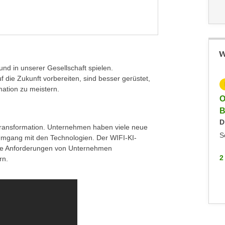
W
und in unserer Gesellschaft spielen.
f die Zukunft vorbereiten, sind besser gerüstet,
KOSTENLOS
ation zu meistern.
Info-Veranstaltung: Fachakademie Angewandte
O
Informatik
B
Keine aktuellen Termine
D
len Transformation. Unternehmen haben viele neue
Online
S
mgang mit den Technologien. Der WIFI-KI-
f die Anforderungen von Unternehmen
2 WEITERE
2
rn.