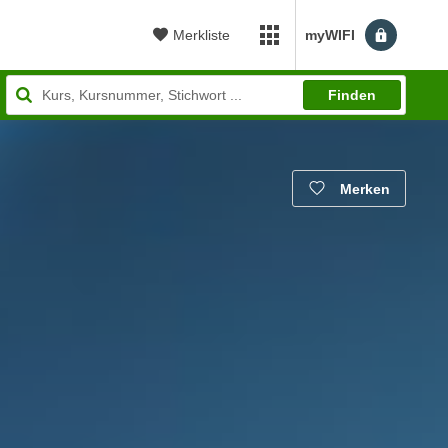
Merkliste
myWIFI
myWIFI Apps öffnen
Finden
Merken