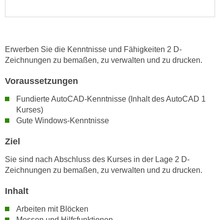
e
e
n
n
e
o
i
t
Erwerben Sie die Kenntnisse und Fähigkeiten 2 D-
n
w
Zeichnungen zu bemaßen, zu verwalten und zu drucken.
s
e
e
Voraussetzungen
n
t
d
Fundierte AutoCAD-Kenntnisse (Inhalt des AutoCAD 1
z
i
Kurses)
e
g
Gute Windows-Kenntnisse
n
s
,
Ziel
i
w
n
Sie sind nach Abschluss des Kurses in der Lage 2 D-
e
d
Zeichnungen zu bemaßen, zu verwalten und zu drucken.
l
.
c
W
Inhalt
h
e
e
Arbeiten mit Blöcken
n
s
Messen und Hilfsfunktionen