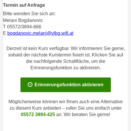
n
Termin auf Anfrage
h
u
Bitte wenden Sie sich an:
C
r
Melani Bogdanovic
o
C
T 05572/3894-666
o
o
E
bogdanovic.melani@vlbg.wifi.at
k
o
i
k
Derzeit ist kein Kurs verfügbar. Wir informieren Sie gerne,
e
i
sobald der nächste Kurstermin fixiert ist. Klicken Sie auf
s
e
die nachfolgende Schaltfläche, um die
v
s
Erinnerungsfunktion zu aktivieren.
o
,
n
d
U
Erinnerungsfunktion aktivieren
i
S
e
-
f
Möglicherweise können wir Ihnen auch eine Alternative
a
ü
zu diesem Kurs anbieten – rufen Sie uns einfach unter
m
r
05572 3894-425
an. Wir beraten Sie gerne!
e
d
r
i