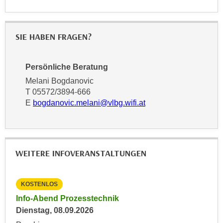
n
d
E
e
U
n
SIE HABEN FRAGEN?
-
w
U
i
Persönliche Beratung
S
r
A
Melani Bogdanovic
z
u
T 05572/3894-666
i
E
bogdanovic.melani@vlbg.wifi.at
n
e
t
l
e
o
r
r
w
WEITERE INFOVERANSTALTUNGEN
i
o
e
r
n
KOSTENLOS
KO
f
t
ment
Info-Abend Prozesstechnik
Inf
e
i
Dienstag, 08.09.2026
Die
n
e
h