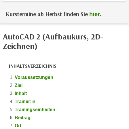
i
e
k
F
Kurstermine ab Herbst finden Sie
.
hier
a
u
n
n
i
k
AutoCAD 2 (Aufbaukurs, 2D-
s
t
c
Zeichnen)
i
h
o
e
n
n
INHALTSVERZEICHNIS
d
U
e
Voraussetzungen
n
r
t
Ziel
W
e
Inhalt
e
r
b
Trainer:in
n
s
Trainingseinheiten
e
e
Beitrag:
h
i
Ort:
m
t