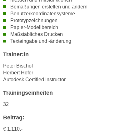
n
Bemaßungen erstellen und ändern
i
S
Benutzerkoordinatensysteme
c
i
Prototypzeichnungen
h
e
Papier-Modellbereich
n
a
Maßstäbliches Drucken
i
u
Texteingabe und -änderung
c
f
h
Trainer:in
„
t
A
Peter Bischof
d
l
Herbert Hofer
e
l
Autodesk Certified Instructor
m
e
D
a
Trainingseinheiten
a
k
32
t
z
e
e
Beitrag:
n
p
s
€ 1.110,-
t
c
i