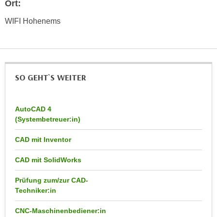
Ort:
h
e
u
r
WIFI Hohenems
t
e
z
n
a
“
b
k
k
SO GEHT`S WEITER
l
o
i
m
c
m
AutoCAD 4
k
(Systembetreuer:in)
e
e
n
n
CAD mit Inventor
z
,
w
v
CAD mit SolidWorks
i
e
s
Prüfung zum/zur CAD-
r
c
Techniker:in
w
h
e
CNC-Maschinenbediener:in
e
n