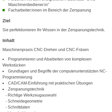
n
Maschinenbediener:in"
i
S
Facharbeiter:innen im Bereich der Zerspanung
c
i
h
e
Ziel
n
a
i
Sie perfektionieren Ihr Wissen in der Zerspanungstechnik.
u
c
f
Inhalt
h
„
t
Maschinenpraxis CNC-Drehen und CNC-Fräsen
A
d
l
Programmieren und Abarbeiten von komplexen
e
l
Werkstücken
m
e
Grundlagen und Begriffe der computerunterstützten NC-
D
a
Programmierung
a
k
CAD/CAM-Einführung mit praktischen Übungen
t
z
Zerspanungstechnik
e
e
- Richtige Werkzeugauswahl
n
p
- Schneidegeometrie
s
t
- Schnittdaten
c
i