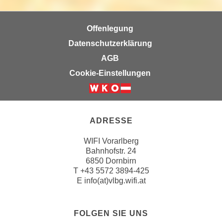
n
e
,
l
Offenlegung
g
e
e
Datenschutzerklärung
v
l
AGB
a
a
n
Cookie-Einstellungen
n
t
g
e
e
I
n
n
ADRESSE
I
h
h
WIFI Vorarlberg
a
r
Bahnhofstr. 24
l
6850 Dornbirn
e
t
T
+43 5572 3894-425
d
e
E
info(at)vlbg.wifi.at
u
a
r
n
c
FOLGEN SIE UNS
z
h