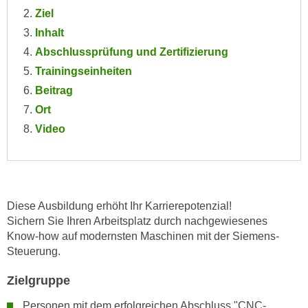
e
Ziel
e
n
n
Inhalt
e
o
Abschlussprüfung und Zertifizierung
i
t
Trainingseinheiten
n
w
Beitrag
s
e
e
Ort
n
t
Video
d
z
i
e
g
n
s
,
i
Diese Ausbildung erhöht Ihr Karrierepotenzial!
w
n
Sichern Sie Ihren Arbeitsplatz durch nachgewiesenes
e
d
Know-how auf modernsten Maschinen mit der Siemens-
l
.
Steuerung.
c
W
h
Zielgruppe
e
e
n
Personen mit dem erfolgreichen Abschluss "CNC-
s