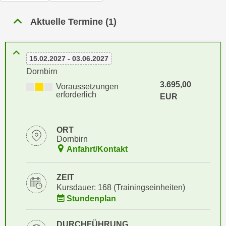
n
h
u
Aktuelle Termine (1)
C
r
o
C
o
o
15.02.2027 - 03.06.2027
k
o
Dornbirn
i
k
e
3.695,00
Voraussetzungen
i
erforderlich
s
EUR
e
v
s
o
,
ORT
n
d
Dornbirn
U
i
Anfahrt/Kontakt
S
e
-
f
ZEIT
a
ü
Kursdauer: 168 (Trainingseinheiten)
m
r
Stundenplan
e
d
r
i
DURCHFÜHRUNG