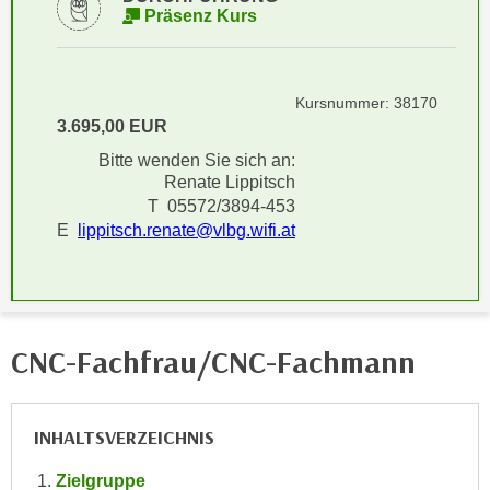
i
Präsenz Kurs
e
k
F
a
u
n
n
Kursnummer: 38170
i
k
3.695,00 EUR
s
t
Bitte wenden Sie sich an:
c
i
Renate Lippitsch
h
o
T 05572/3894-453
e
n
E
lippitsch.renate@vlbg.wifi.at
n
d
U
e
n
r
t
W
e
CNC-Fachfrau/CNC-Fachmann
e
r
b
n
s
e
INHALTSVERZEICHNIS
e
h
i
m
Zielgruppe
t