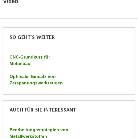
Video
n
d
E
e
U
n
-
w
U
SO GEHT`S WEITER
i
S
r
A
z
u
CNC-Grundkurs für
i
Möbelbau
n
e
t
l
Optimaler Einsatz von
e
o
Zerspanungswerkzeugen
r
r
w
i
o
e
r
AUCH FÜR SIE INTERESSANT
n
f
t
e
i
Bearbeitungsstrategien von
n
e
Metallwerkstoffen
h