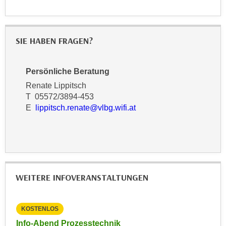
r
a
t
b
e
e
SIE HABEN FRAGEN?
C
n
o
.
o
Persönliche Beratung
W
k
e
Renate Lippitsch
i
n
T 05572/3894-453
e
E
lippitsch.renate@vlbg.wifi.at
n
s
S
z
i
u
e
A
d
n
e
a
WEITERE INFOVERANSTALTUNGEN
r
l
C
y
o
s
KOSTENLOS
KO
o
e
ment
Info-Abend Prozesstechnik
Inf