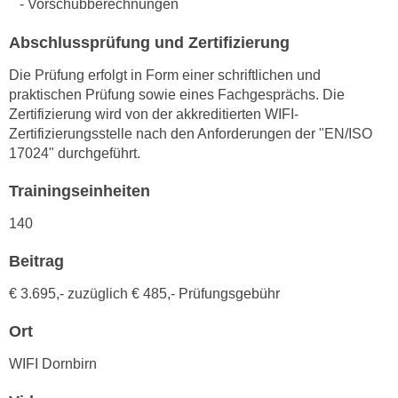
- Vorschubberechnungen
h
e
u
r
Abschlussprüfung und Zertifizierung
t
e
z
Die Prüfung erfolgt in Form einer schriftlichen und
n
a
praktischen Prüfung sowie eines Fachgesprächs. Die
“
b
Zertifizierung wird von der akkreditierten WIFI-
k
Zertifizierungsstelle nach den Anforderungen der "EN/ISO
k
l
17024" durchgeführt.
o
i
m
c
Trainingseinheiten
m
k
e
140
e
n
n
Beitrag
z
,
w
v
€ 3.695,- zuzüglich
€ 485,- Prüfungsgebühr
i
e
s
Ort
r
c
w
WIFI Dornbirn
h
e
e
n