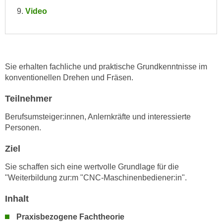
e
Video
e
n
n
e
o
i
t
n
w
Sie erhalten fachliche und praktische Grundkenntnisse im
s
e
konventionellen Drehen und Fräsen.
e
n
t
d
Teilnehmer
z
i
e
Berufsumsteiger:innen, Anlernkräfte und interessierte
g
n
Personen.
s
,
i
Ziel
w
n
e
d
Sie schaffen sich eine wertvolle Grundlage für die
l
"Weiterbildung zur:m "CNC-Maschinenbediener:in".
.
c
W
h
Inhalt
e
e
n
Praxisbezogene Fachtheorie
s