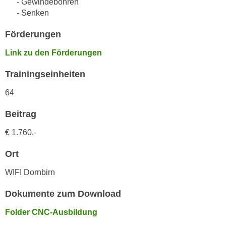
- Gewindebohren
h
e
- Senken
u
r
t
e
Förderungen
z
n
a
Link zu den Förderungen
“
b
k
Trainingseinheiten
k
l
o
i
64
m
c
m
Beitrag
k
e
e
€ 1.760,-
n
n
z
,
Ort
w
v
WIFI Dornbirn
i
e
s
r
Dokumente zum Download
c
w
h
Folder CNC-Ausbildung
e
e
n