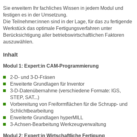
n
i
Sie erweitern Ihr fachliches Wissen in jedem Modul und
S
c
festigen es in der Umsetzung.
i
Die Teilnehmer:innen sind in der Lage, für das zu fertigende
h
e
Werkstück das optimale Fertigungsverfahren unter
n
a
Berücksichtigung aller betriebswirtschaftlichen Faktoren
i
u
auszuwählen.
c
f
h
„
Inhalt
t
A
d
Modul 1:
Expert:in CAM-Programmierung
l
e
l
2-D- und 3-D-Fräsen
m
e
Erweiterte Grundlagen für Inventor
D
a
3-D-Datenübernahme (verschiedene Formate: IGS,
a
STEP, SAT...)
k
t
Vorbereitung von Freiformflächen für die Schrupp- und
z
e
Schlichtbearbeitung
e
n
Erweiterte Grundlagen hyperMILL
p
3-Achsen-Bearbeitung Werkzeugverwaltung
s
t
c
i
Modul 2:
Expert:in Wirtschaftliche Fertigung