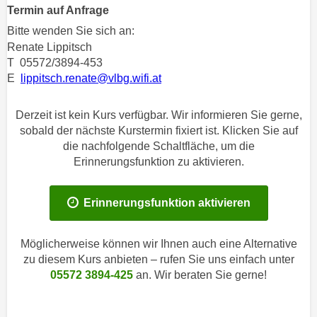
n
Termin auf Anfrage
h
u
Bitte wenden Sie sich an:
C
r
Renate Lippitsch
o
C
T 05572/3894-453
o
o
E
lippitsch.renate@vlbg.wifi.at
k
o
i
k
Derzeit ist kein Kurs verfügbar. Wir informieren Sie gerne,
e
i
sobald der nächste Kurstermin fixiert ist. Klicken Sie auf
s
e
die nachfolgende Schaltfläche, um die
v
s
Erinnerungsfunktion zu aktivieren.
o
,
n
d
Erinnerungsfunktion aktivieren
U
i
S
e
-
f
Möglicherweise können wir Ihnen auch eine Alternative
a
zu diesem Kurs anbieten – rufen Sie uns einfach unter
ü
m
05572 3894-425
an. Wir beraten Sie gerne!
r
e
d
r
i