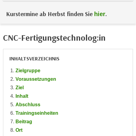
i
e
k
F
Kurstermine ab Herbst finden Sie
.
hier
a
u
n
n
i
k
CNC-Fertigungstechnolog:in
s
t
c
i
h
o
INHALTSVERZEICHNIS
e
n
n
d
Zielgruppe
U
e
Voraussetzungen
n
r
Ziel
t
W
Inhalt
e
e
r
Abschluss
b
n
Trainingseinheiten
s
e
e
Beitrag
h
i
Ort
m
t