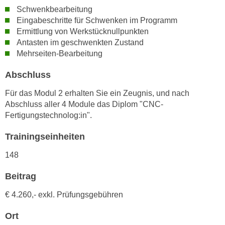
n
Schwenkbearbeitung
d
E
Eingabeschritte für Schwenken im Programm
e
Ermittlung von Werkstücknullpunkten
U
n
Antasten im geschwenkten Zustand
-
w
Mehrseiten-Bearbeitung
U
i
S
r
Abschluss
A
z
u
Für das Modul 2 erhalten Sie ein Zeugnis, und nach
i
n
Abschluss aller 4 Module das Diplom "CNC-
e
Fertigungstechnolog:in".
t
l
e
o
Trainingseinheiten
r
r
w
148
i
o
e
Beitrag
r
n
f
t
€ 4.260,- exkl. Prüfungsgebühren
e
i
n
Ort
e
h