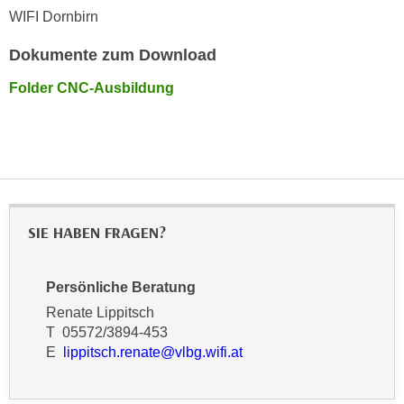
r
WIFI Dornbirn
a
t
b
e
Dokumente zum Download
e
C
n
Folder CNC-Ausbildung
o
.
o
W
k
e
i
n
e
n
s
S
z
SIE HABEN FRAGEN?
i
u
e
A
d
Persönliche Beratung
n
e
a
Renate Lippitsch
r
l
T 05572/3894-453
C
E
lippitsch.renate@vlbg.wifi.at
y
o
s
o
e