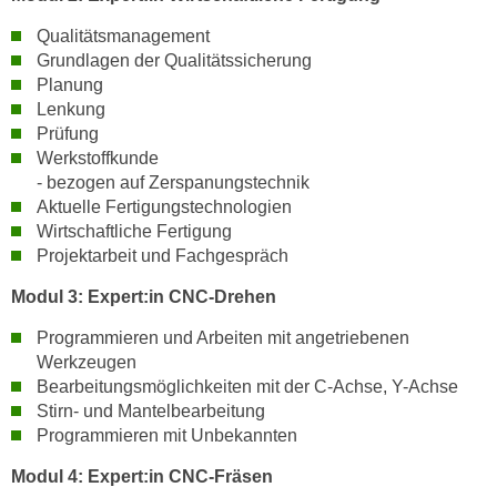
h
e
u
Qualitätsmanagement
r
Grundlagen der Qualitätssicherung
t
e
Planung
z
n
Lenkung
a
“
Prüfung
b
k
Werkstoffkunde
k
l
- bezogen auf Zerspanungstechnik
o
i
Aktuelle Fertigungstechnologien
m
c
Wirtschaftliche Fertigung
m
Projektarbeit und Fachgespräch
k
e
e
Modul 3:
Expert:in CNC-Drehen
n
n
z
,
Programmieren und Arbeiten mit angetriebenen
w
Werkzeugen
v
i
Bearbeitungsmöglichkeiten mit der C-Achse, Y-Achse
e
s
Stirn- und Mantelbearbeitung
r
c
Programmieren mit Unbekannten
w
h
e
Modul 4:
Expert:in CNC-Fräsen
e
n