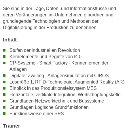
n
i
Sie sind in der Lage, Daten- und Informationsflüsse und
S
c
deren Veränderungen im Unternehmen einordnen und
i
h
grundlegende Technologien und Methoden der
e
n
Digitalisierung in der Produktion zu benennen.
a
i
u
Inhalt
c
f
h
Stufen der industriellen Revolution
„
t
Kernelemente und Begriffe von I4.0
A
d
CP-Systeme - Smart Factory - Kennenlernen der
l
e
Anlagen
l
Digitaler Zwilling - Anlagensimulation mit CIROS
m
e
Losgröße 1, RFID-Technologie, Augmented Reality (AR)
D
a
Einblick in das Produktionsleitsystem MES
a
k
Horizontale, vertikale Integration, Wertschöpfungskette
t
z
Grundlagen Netzwerktechnik und Bussysteme
e
e
Grundlagen Logische Grundfunktionen
n
p
Funktionsweise einer SPS
s
t
c
Trainer
i