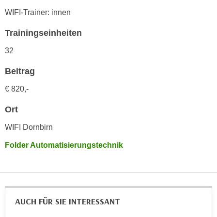
h
e
WIFI-Trainer: innen
u
r
t
e
Trainingseinheiten
z
n
a
32
“
b
k
Beitrag
k
l
o
i
€ 820,-
m
c
m
Ort
k
e
e
WIFI Dornbirn
n
n
z
Folder Automatisierungstechnik
,
w
v
i
e
s
r
c
w
AUCH FÜR SIE INTERESSANT
h
e
e
n