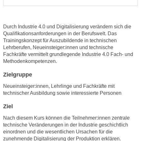
e
e
n
n
e
o
Durch Industrie 4.0 und Digitalisierung verändern sich die
i
t
Qualifikationsanforderungen in der Berufswelt. Das
n
w
Trainingskonzept für Auszubildende in technischen
s
e
Lehrberufen, Neueinsteiger:innen und technische
e
n
Fachkräfte vermittelt grundlegende Industrie 4.0 Fach- und
t
d
Methodenkompetenzen.
z
i
e
Zielgruppe
g
n
s
Neueinsteiger:innen, Lehrlinge und Fachkräfte mit
,
i
technischer Ausbildung sowie interessierte Personen
w
n
e
d
Ziel
l
.
Nach diesem Kurs können die Teilnehmer:innen zentrale
c
W
technische Veränderungen in der Industrie geschichtlich
h
e
einordnen und die wesentlichen Ursachen für die
e
n
zunehmende Digitalisierung der Produktion erklären.
s