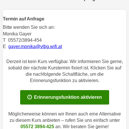
n
h
u
C
r
Termin auf Anfrage
o
C
Bitte wenden Sie sich an:
o
o
Monika Gayer
k
o
T 05572/3894-454
i
k
E
gayer.monika@vlbg.wifi.at
e
i
s
e
Derzeit ist kein Kurs verfügbar. Wir informieren Sie gerne,
v
s
sobald der nächste Kurstermin fixiert ist. Klicken Sie auf
o
,
die nachfolgende Schaltfläche, um die
n
d
Erinnerungsfunktion zu aktivieren.
U
i
S
e
-
Erinnerungsfunktion aktivieren
f
a
ü
m
r
Möglicherweise können wir Ihnen auch eine Alternative
e
d
zu diesem Kurs anbieten – rufen Sie uns einfach unter
r
i
05572 3894-425
an. Wir beraten Sie gerne!