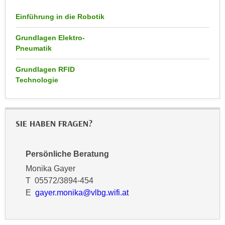
n
d
Einführung in die Robotik
E
e
U
n
Grundlagen Elektro-
-
w
Pneumatik
U
i
S
Grundlagen RFID
r
A
Technologie
z
u
i
n
e
t
l
SIE HABEN FRAGEN?
e
o
r
r
w
Persönliche Beratung
i
o
e
Monika Gayer
r
n
T 05572/3894-454
f
t
E
gayer.monika@vlbg.wifi.at
e
i
n
e
h