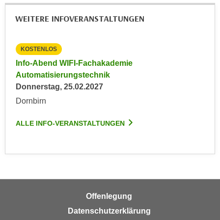
r
a
t
WEITERE INFOVERANSTALTUNGEN
b
e
e
C
n
KOSTENLOS
o
.
o
Info-Abend WIFI-Fachakademie
W
k
Automatisierungstechnik
e
i
Donnerstag, 25.02.2027
n
e
Dornbirn
n
s
S
z
ALLE INFO-VERANSTALTUNGEN
i
u
e
A
d
n
e
a
r
l
C
y
Offenlegung
o
s
Datenschutzerklärung
o
e