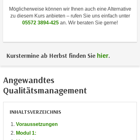
i
e
Möglicherweise können wir Ihnen auch eine Alternative
k
F
zu diesem Kurs anbieten – rufen Sie uns einfach unter
a
u
05572 3894-425
an. Wir beraten Sie gerne!
n
n
i
k
s
t
c
i
Kurstermine ab Herbst finden Sie
.
h
hier
o
e
n
n
d
U
Angewandtes
e
n
r
Qualitätsmanagement
t
W
e
e
r
b
INHALTSVERZEICHNIS
n
s
e
Voraussetzungen
e
h
i
Modul 1:
m
t