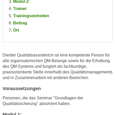
Modul 2:
e
e
Trainer
n
n
Trainingseinheiten
e
o
i
Beitrag
t
n
Ort
w
s
e
e
n
t
d
z
Die/der Qualitätsassistent:in ist eine kompetente Person für
i
e
alle organisatorischen QM-Belange sowie für die Erhaltung
g
n
des QM-Systems und fungiert als fachkundige,
s
,
praxisorientierte Stelle innerhalb des Qualitätsmanagements
i
und in Zusammenarbeit mit anderen Bereichen.
w
n
e
d
Voraussetzungen
l
.
c
Personen, die das Seminar "Grundlagen der
W
h
Qualitätssicherung" absolviert haben.
e
e
n
Modul 1:
s