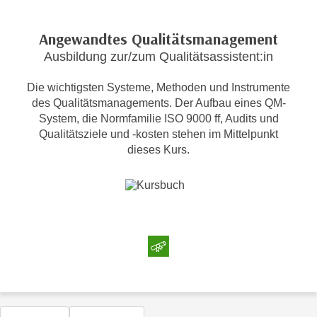
c
i
h
m
Angewandtes Qualitätsmanagement
t
m
Ausbildung zur/zum Qualitätsassistent:in
e
u
n
n
Die wichtigsten Systeme, Methoden und Instrumente
S
g
des Qualitätsmanagements. Der Aufbau eines QM-
i
v
System, die Normfamilie ISO 9000 ff, Audits und
e
Qualitätsziele und -kosten stehen im Mittelpunkt
e
,
dieses Kurs.
r
d
w
a
e
s
n
s
d
w
e
i
n
r
w
a
i
u
r
c