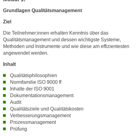
n
i
S
Grundlagen Qualitätsmanagement
c
i
h
Ziel
e
n
a
Die Teilnehmer:innen erhalten Kenntnis über das
i
u
Qualitätsmanagement und dessen wichtigste Systeme,
c
f
Methoden und Instrumente und wie diese am effizientesten
h
angewendet werden.
„
t
A
Inhalt
d
l
e
l
Qualitätsphilosophien
m
Normfamilie ISO 9000 ff
e
D
Inhalte der ISO 9001
a
a
Dokumentationsmanagement
k
t
Audit
z
Qualitätsziele und Qualitätskosten
e
e
Verbesserungsmanagement
n
p
Prozessmanagement
s
t
Prüfung
c
i