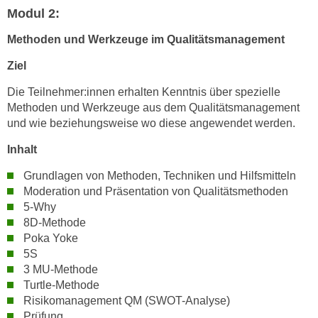
h
e
Modul 2:
u
r
t
Methoden und Werkzeuge im Qualitätsmanagement
e
z
n
Ziel
a
“
b
Die Teilnehmer:innen erhalten Kenntnis über spezielle
k
k
Methoden und Werkzeuge aus dem Qualitätsmanagement
l
und wie beziehungsweise wo diese angewendet werden.
o
i
m
c
Inhalt
m
k
e
Grundlagen von Methoden, Techniken und Hilfsmitteln
e
Moderation und Präsentation von Qualitätsmethoden
n
n
5-Why
z
,
8D-Methode
w
v
Poka Yoke
i
e
5S
s
r
3 MU-Methode
c
w
Turtle-Methode
h
e
Risikomanagement QM (SWOT-Analyse)
e
Prüfung
n