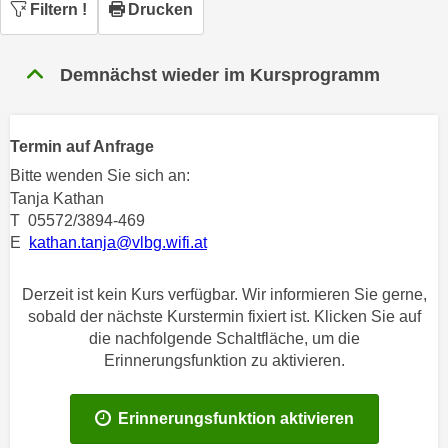
n
Filtern
!
Drucken
h
u
C
r
o
Demnächst wieder im Kursprogramm
C
o
o
k
o
i
Termin auf Anfrage
k
e
i
Bitte wenden Sie sich an:
s
Tanja Kathan
e
v
T 05572/3894-469
s
o
E
kathan.tanja@vlbg.wifi.at
,
n
d
U
Derzeit ist kein Kurs verfügbar. Wir informieren Sie gerne,
i
S
sobald der nächste Kurstermin fixiert ist. Klicken Sie auf
e
-
die nachfolgende Schaltfläche, um die
f
a
Erinnerungsfunktion zu aktivieren.
ü
m
r
e
d
Erinnerungsfunktion aktivieren
r
i