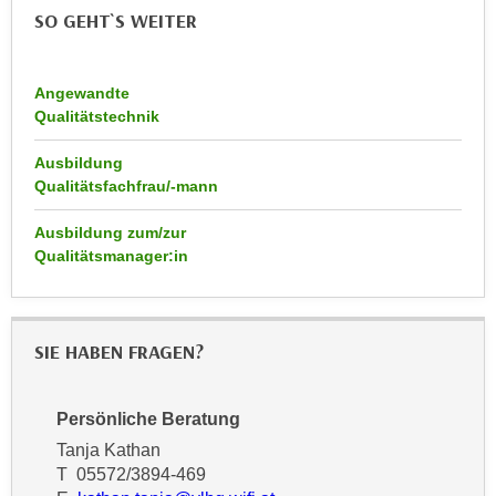
r
SO GEHT`S WEITER
a
t
b
e
e
C
Angewandte
n
o
Qualitätstechnik
.
o
W
Ausbildung
k
e
Qualitätsfachfrau/-mann
i
n
e
Ausbildung zum/zur
n
s
Qualitätsmanager:in
S
z
i
u
e
A
d
SIE HABEN FRAGEN?
n
e
a
r
l
Persönliche Beratung
C
y
Tanja Kathan
o
s
T 05572/3894-469
o
e