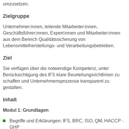
n
umzusetzen.
i
S
c
Zielgruppe
i
h
e
Unternehmer:innen, leitende Mitarbeiter:innen,
n
a
Geschäftsführer:innen, Expert:innen und Mitarbeiter:innen
i
u
aus dem Bereich Qualitätssicherung von
c
f
Lebensmittelherstellungs- und Verarbeitungsbetrieben.
h
„
t
A
Ziel
d
l
Sie verfügen über die notwendige Kompetenz, unter
e
l
Berücksichtigung des IFS klare Beurteilungsrichtlinien zu
m
e
schaffen und Unternehmensprozesse transparent zu
D
a
gestalten.
a
k
t
z
Inhalt
e
e
Modul 1: Grundlagen
n
p
s
t
Begriffe und Erklärungen: IFS, BRC, ISO, QM, HACCP -
c
i
GHP