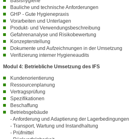
Basishygiene
n
d
Bauliche und technische Anforderungen
E
GHP - Gute Hygienepraxis
e
U
Vorarbeiten und Unterlagen
n
-
Produkt- und Verwendungsbeschreibung
w
U
Gefahrenanalyse und Risikobewertung
i
Konzepterstellung
S
r
Dokumente und Aufzeichnungen in der Umsetzung
A
z
Verifizierung interner Hygieneaudits
u
i
n
Modul 4: Betriebliche Umsetzung des IFS
e
t
l
Kundenorientierung
e
o
Ressourcenplanung
r
r
Vertragsprüfung
w
i
Spezifikationen
o
e
Beschaffung
r
n
Betriebsgebäude
f
t
- Anforderung und Adaptierung der Lagerbedingungen
e
- Transport, Wartung und Instandhaltung
i
n
- Prüfmittel
e
h