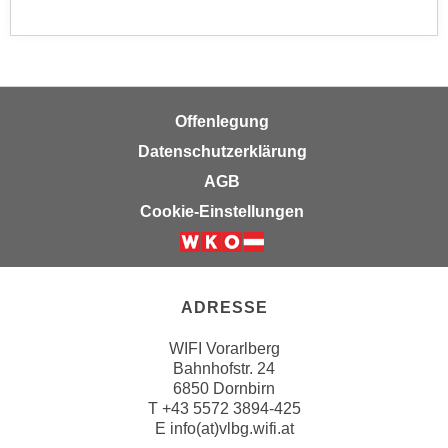
n
b
p
e
e
r
r
h
s
i
Offenlegung
o
n
n
Datenschutzerklärung
a
e
AGB
u
n
s
Cookie-Einstellungen
b
e
e
i
z
n
o
e
ADRESSE
g
a
e
WIFI Vorarlberg
n
n
Bahnhofstr. 24
g
6850 Dornbirn
e
e
T
+43 5572 3894-425
n
n
E
info(at)vlbg.wifi.at
D
e