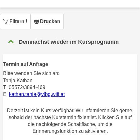
n
h
u
C
r
Filtern
!
Drucken
o
C
o
o
k
o
Demnächst wieder im Kursprogramm
i
k
e
i
s
e
Termin auf Anfrage
v
s
Bitte wenden Sie sich an:
o
,
Tanja Kathan
n
d
T 05572/3894-469
U
i
E
kathan.tanja@vlbg.wifi.at
S
e
-
f
Derzeit ist kein Kurs verfügbar. Wir informieren Sie gerne,
a
ü
sobald der nächste Kurstermin fixiert ist. Klicken Sie auf
m
r
die nachfolgende Schaltfläche, um die
e
d
Erinnerungsfunktion zu aktivieren.
r
i