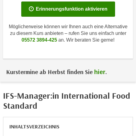
i
e
Erinnerungsfunktion aktivieren
k
F
a
u
n
n
Möglicherweise können wir Ihnen auch eine Alternative
i
zu diesem Kurs anbieten – rufen Sie uns einfach unter
k
s
05572 3894-425
an. Wir beraten Sie gerne!
t
c
i
h
o
e
n
n
d
Kurstermine ab Herbst finden Sie
.
hier
U
e
n
r
t
W
IFS-Manager:in International Food
e
e
Standard
r
b
n
s
e
e
INHALTSVERZEICHNIS
h
i
m
t