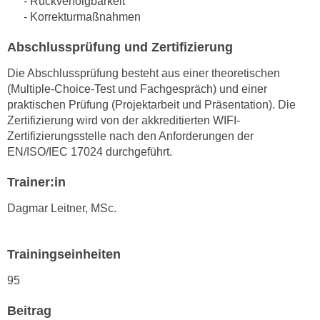
- Rückverfolgbarkeit
r
a
- Korrekturmaßnahmen
t
b
e
Abschlussprüfung und Zertifizierung
e
C
n
Die Abschlussprüfung besteht aus einer theoretischen
o
.
(Multiple-Choice-Test und Fachgespräch) und einer
o
W
praktischen Prüfung (Projektarbeit und Präsentation). Die
k
e
Zertifizierung wird von der akkreditierten WIFI-
i
Zertifizierungsstelle nach den Anforderungen der
n
e
EN/ISO/IEC 17024 durchgeführt.
n
s
S
z
Trainer:in
i
u
e
Dagmar Leitner, MSc.
A
d
n
e
a
Trainingseinheiten
r
l
C
y
95
o
s
o
Beitrag
e