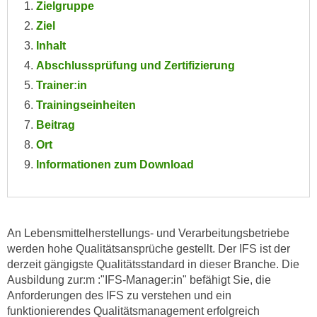
Zielgruppe
e
e
Ziel
n
n
e
Inhalt
o
i
Abschlussprüfung und Zertifizierung
t
n
w
Trainer:in
s
e
Trainingseinheiten
e
n
Beitrag
t
d
Ort
z
i
e
Informationen zum Download
g
n
s
,
i
w
n
e
An Lebensmittelherstellungs- und Verarbeitungsbetriebe
d
l
werden hohe Qualitätsansprüche gestellt. Der IFS ist der
.
derzeit gängigste Qualitätsstandard in dieser Branche. Die
c
W
Ausbildung zur:m :"IFS-Manager:in" befähigt Sie, die
h
e
Anforderungen des IFS zu verstehen und ein
e
n
funktionierendes Qualitätsmanagement erfolgreich
s