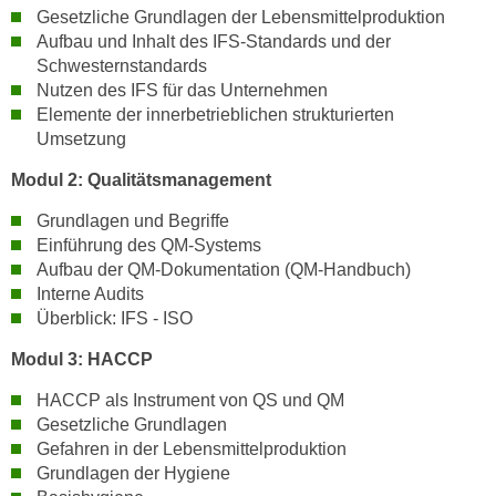
h
e
Gesetzliche Grundlagen der Lebensmittelproduktion
u
Aufbau und Inhalt des IFS-Standards und der
r
t
Schwesternstandards
e
z
Nutzen des IFS für das Unternehmen
n
a
Elemente der innerbetrieblichen strukturierten
“
Umsetzung
b
k
k
l
Modul 2: Qualitätsmanagement
o
i
m
Grundlagen und Begriffe
c
Einführung des QM-Systems
m
k
Aufbau der QM-Dokumentation (QM-Handbuch)
e
e
Interne Audits
n
n
Überblick: IFS - ISO
z
,
w
Modul 3: HACCP
v
i
e
HACCP als Instrument von QS und QM
s
r
Gesetzliche Grundlagen
c
w
Gefahren in der Lebensmittelproduktion
h
e
Grundlagen der Hygiene
e
n