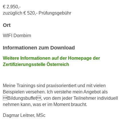
k
z
€ 2.950,-
i
w
zuzüglich € 520,- Prüfungsgebühr
e
e
-
Ort
c
S
k
WIFI Dornbirn
e
e
t
n
Informationen zum Download
z
u
u
Weitere Informationen auf der Homepage der
n
n
Zertifizierungsstelle Österreich
d
g
u
z
m
u
Meine Trainings sind praxisorientiert und mit vielen
f
s
Beispielen versehen. Ich verstehe mein Angebot als
ü
t
Bildungsbuffet, von dem jeder Teilnehmer individuell
r
nehmen kann, was er im Moment braucht.
i
S
m
i
Dagmar Leitner, MSc
m
e
e
r