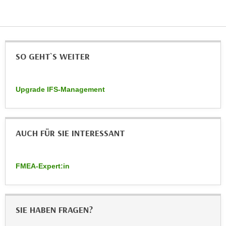
n
e
,
l
g
e
e
v
SO GEHT`S WEITER
l
a
a
n
n
t
Upgrade IFS-Management
g
e
e
I
n
n
I
AUCH FÜR SIE INTERESSANT
h
h
a
r
l
e
FMEA-Expert:in
t
d
e
u
a
r
n
SIE HABEN FRAGEN?
c
z
h