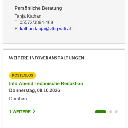
u
d
Persönliche Beratung
z
i
e
Tanja Kathan
e
T 05572/3894-469
i
C
E
kathan.tanja@vlbg.wifi.at
g
o
e
o
n
k
.
i
U
WEITERE INFOVERANSTALTUNGEN
e
m
s
I
e
KOSTENLOS
KO
h
r
Info-Abend Technische Redaktion
Inf
n
h
Donnerstag, 08.10.2026
Mit
e
o
n
Dornbirn
Dor
b
d
e
a
1 WEITERE
1 W
n
r
e
ü