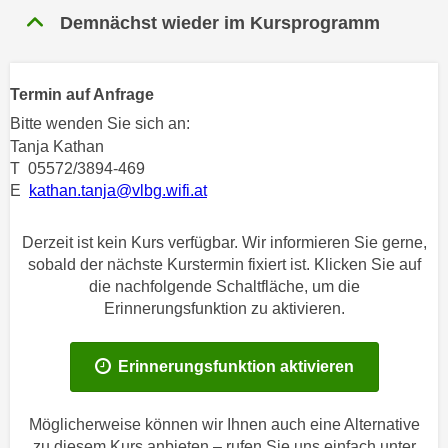
n
Demnächst wieder im Kursprogramm
h
u
C
r
o
C
Termin auf Anfrage
o
o
k
Bitte wenden Sie sich an:
o
i
Tanja Kathan
k
e
T 05572/3894-469
i
E
kathan.tanja@vlbg.wifi.at
s
e
v
s
o
Derzeit ist kein Kurs verfügbar. Wir informieren Sie gerne,
,
n
sobald der nächste Kurstermin fixiert ist. Klicken Sie auf
d
die nachfolgende Schaltfläche, um die
U
i
Erinnerungsfunktion zu aktivieren.
S
e
-
f
a
Erinnerungsfunktion aktivieren
ü
m
r
e
d
Möglicherweise können wir Ihnen auch eine Alternative
r
i
zu diesem Kurs anbieten – rufen Sie uns einfach unter