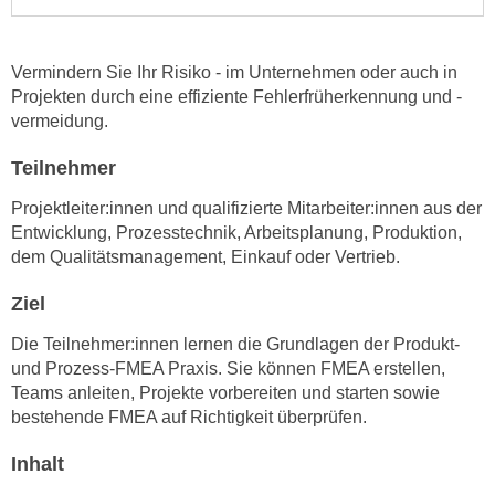
e
e
n
n
e
Vermindern Sie Ihr Risiko - im Unternehmen oder auch in
o
i
Projekten durch eine effiziente Fehlerfrüherkennung und -
t
vermeidung.
n
w
s
e
Teilnehmer
e
n
t
Projektleiter:innen und qualifizierte Mitarbeiter:innen aus der
d
z
Entwicklung, Prozesstechnik, Arbeitsplanung, Produktion,
i
e
dem Qualitätsmanagement, Einkauf oder Vertrieb.
g
n
s
Ziel
,
i
w
n
Die Teilnehmer:innen lernen die Grundlagen der Produkt-
e
und Prozess-FMEA Praxis. Sie können FMEA erstellen,
d
l
Teams anleiten, Projekte vorbereiten und starten sowie
.
c
bestehende FMEA auf Richtigkeit überprüfen.
W
h
e
Inhalt
e
n
s