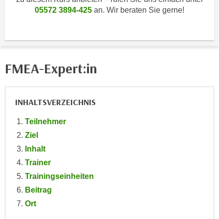
i
e
05572 3894-425
an. Wir beraten Sie gerne!
k
F
a
u
n
n
i
k
s
FMEA-Expert:in
t
c
i
h
o
e
INHALTSVERZEICHNIS
n
n
d
U
Teilnehmer
e
n
Ziel
r
t
W
Inhalt
e
e
Trainer
r
b
Trainingseinheiten
n
s
Beitrag
e
e
h
Ort
i
m
t