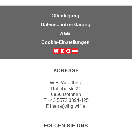
k
z
i
w
Offenlegung
e
e
-
Datenschutzerklärung
c
S
k
AGB
e
e
Cookie-Einstellungen
t
n
z
u
u
n
n
d
ADRESSE
g
u
z
m
WIFI Vorarlberg
u
Bahnhofstr. 24
f
s
6850 Dornbirn
ü
T
+43 5572 3894-425
t
r
E
info(at)vlbg.wifi.at
i
S
m
i
m
e
FOLGEN SIE UNS
e
r