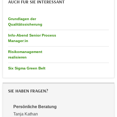
AUCH FÜR SIE INTERESSANT
n
d
E
e
U
n
Grundlagen der
-
Qualitätssicherung
w
U
i
S
Info-Abend Senior Process
r
Manager:in
A
z
u
i
Risikomanagement
n
e
realisieren
t
l
e
Six Sigma Green Belt
o
r
r
w
i
o
e
SIE HABEN FRAGEN?
r
n
f
t
e
i
Persönliche Beratung
n
e
Tanja Kathan
h