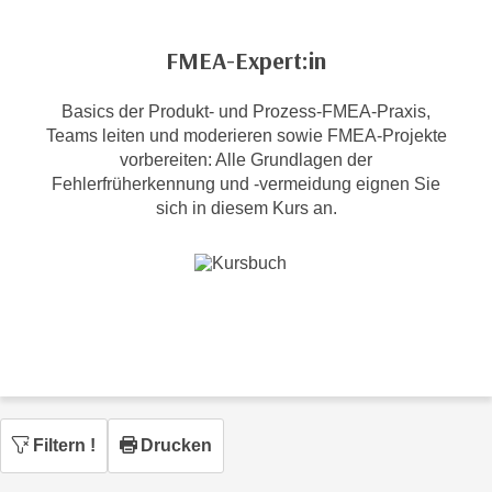
c
i
h
m
FMEA-Expert:in
t
m
e
u
Basics der Produkt- und Prozess-FMEA-Praxis,
n
n
Teams leiten und moderieren sowie FMEA-Projekte
S
g
vorbereiten: Alle Grundlagen der
i
v
Fehlerfrüherkennung und -vermeidung eignen Sie
e
sich in diesem Kurs an.
e
,
r
d
w
a
e
s
n
s
d
w
e
i
n
r
w
a
Filtern
!
Drucken
i
u
r
c