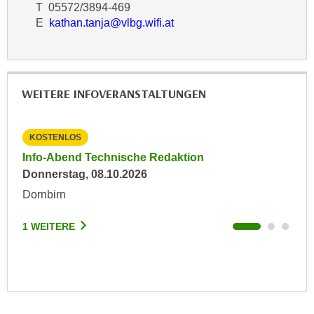
r
T 05572/3894-469
a
t
E
kathan.tanja@vlbg.wifi.at
b
e
e
C
n
o
.
o
WEITERE INFOVERANSTALTUNGEN
W
k
e
i
n
KOSTENLOS
KO
e
n
s
Info-Abend Technische Redaktion
Inf
S
z
Donnerstag, 08.10.2026
Mit
i
u
Dornbirn
Dor
e
A
d
n
1 WEITERE
1 W
e
a
r
l
C
y
o
s
o
e