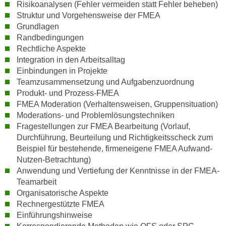
n
Risikoanalysen (Fehler vermeiden statt Fehler beheben)
i
Struktur und Vorgehensweise der FMEA
S
c
Grundlagen
i
h
Randbedingungen
e
n
Rechtliche Aspekte
a
Integration in den Arbeitsalltag
i
u
Einbindungen in Projekte
c
f
Teamzusammensetzung und Aufgabenzuordnung
h
„
Produkt- und Prozess-FMEA
t
A
FMEA Moderation (Verhaltensweisen, Gruppensituation)
d
l
Moderations- und Problemlösungstechniken
e
l
Fragestellungen zur FMEA Bearbeitung (Vorlauf,
m
e
Durchführung, Beurteilung und Richtigkeitsscheck zum
D
Beispiel für bestehende, firmeneigene FMEA Aufwand-
a
a
Nutzen-Betrachtung)
k
t
Anwendung und Vertiefung der Kenntnisse in der FMEA-
z
e
Teamarbeit
e
Organisatorische Aspekte
n
p
Rechnergestützte FMEA
s
t
Einführungshinweise
c
i