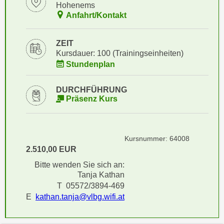
i
Hohenems
e
Anfahrt/Kontakt
k
F
a
u
n
ZEIT
n
i
Kursdauer: 100 (Trainingseinheiten)
k
s
Stundenplan
t
c
i
h
DURCHFÜHRUNG
o
Präsenz Kurs
e
n
n
d
U
e
n
Kursnummer: 64008
r
t
2.510,00 EUR
W
e
e
Bitte wenden Sie sich an:
r
Tanja Kathan
b
n
T 05572/3894-469
s
e
E
kathan.tanja@vlbg.wifi.at
e
h
i
m
t