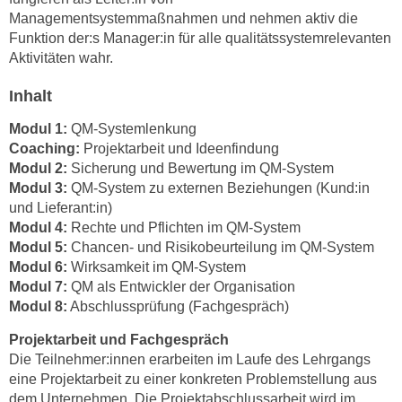
h
e
Managementsystemmaßnahmen und nehmen aktiv die
u
r
Funktion der:s Manager:in für alle qualitätssystemrelevanten
t
e
Aktivitäten wahr.
z
n
a
Inhalt
“
b
k
Modul 1:
QM-Systemlenkung
k
l
Coaching:
Projektarbeit und Ideenfindung
o
i
Modul 2:
Sicherung und Bewertung im QM-System
m
c
Modul 3:
QM-System zu externen Beziehungen (Kund:in
m
k
und Lieferant:in)
e
Modul 4:
Rechte und Pflichten im QM-System
e
n
Modul 5:
Chancen- und Risikobeurteilung im QM-System
n
z
Modul 6:
Wirksamkeit im QM-System
,
w
Modul 7:
QM als Entwickler der Organisation
v
Modul 8:
Abschlussprüfung (Fachgespräch)
i
e
s
r
Projektarbeit und Fachgespräch
c
w
Die Teilnehmer:innen erarbeiten im Laufe des Lehrgangs
h
eine Projektarbeit zu einer konkreten Problemstellung aus
e
e
dem Unternehmen. Die Projektabschlussarbeit wird im
n