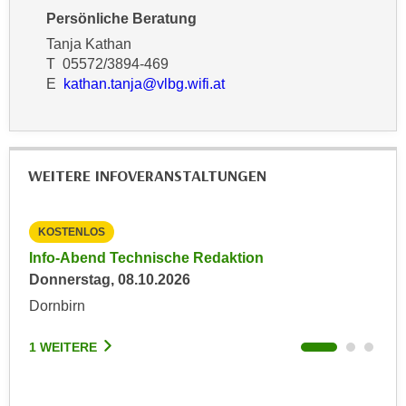
k
z
Persönliche Beratung
i
w
Tanja Kathan
e
e
T 05572/3894-469
-
c
E
kathan.tanja@vlbg.wifi.at
S
k
e
e
t
n
z
u
WEITERE INFOVERANSTALTUNGEN
u
n
n
d
g
u
KOSTENLOS
KO
z
m
Info-Abend Technische Redaktion
Inf
u
f
Donnerstag, 08.10.2026
Mit
s
ü
Dornbirn
Dor
t
r
i
S
1 WEITERE
1 W
m
i
m
e
e
r