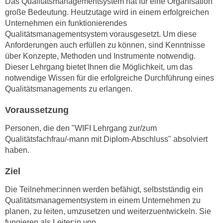
Das Qualitätsmanagementsystem hat für eine Organisation
n
i
große Bedeutung. Heutzutage wird in einem erfolgreichen
S
Unternehmen ein funktionierendes
c
i
Qualitätsmanagementsystem vorausgesetzt. Um diese
h
e
Anforderungen auch erfüllen zu können, sind Kenntnisse
n
a
über Konzepte, Methoden und Instrumente notwendig.
i
u
Dieser Lehrgang bietet Ihnen die Möglichkeit, um das
c
f
notwendige Wissen für die erfolgreiche Durchführung eines
h
„
Qualitätsmanagements zu erlangen.
t
A
d
Voraussetzung
l
e
l
Personen, die den "WIFI Lehrgang zur/zum
m
e
Qualitätsfachfrau/-mann mit Diplom-Abschluss" absolviert
D
a
haben.
a
k
t
Ziel
z
e
e
Die Teilnehmer:innen werden befähigt, selbstständig ein
n
p
Qualitätsmanagementsystem in einem Unternehmen zu
s
t
planen, zu leiten, umzusetzen und weiterzuentwickeln. Sie
c
i
fungieren als Leiter:in von