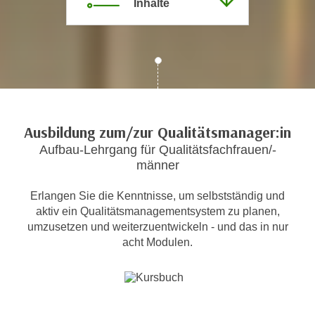
Inhalte
c
i
h
m
t
m
e
u
n
n
S
g
i
v
e
Ausbildung zum/zur Qualitätsmanager:in
e
,
Aufbau-Lehrgang für Qualitätsfachfrauen/-
r
d
männer
w
a
e
Erlangen Sie die Kenntnisse, um selbstständig und
s
n
aktiv ein Qualitätsmanagementsystem zu planen,
s
d
umzusetzen und weiterzuentwickeln - und das in nur
w
e
acht Modulen.
i
n
r
w
a
i
u
r
c