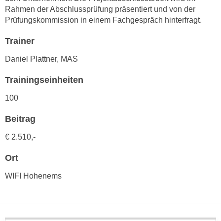
n
Rahmen der Abschlussprüfung präsentiert und von der
d
E
Prüfungskommission in einem Fachgespräch hinterfragt.
e
U
n
Trainer
-
w
U
i
Daniel Plattner, MAS
S
r
A
Trainingseinheiten
z
u
i
100
n
e
t
l
Beitrag
e
o
€ 2.510,-
r
r
w
i
Ort
o
e
r
WIFI Hohenems
n
f
t
e
i
n
e
h