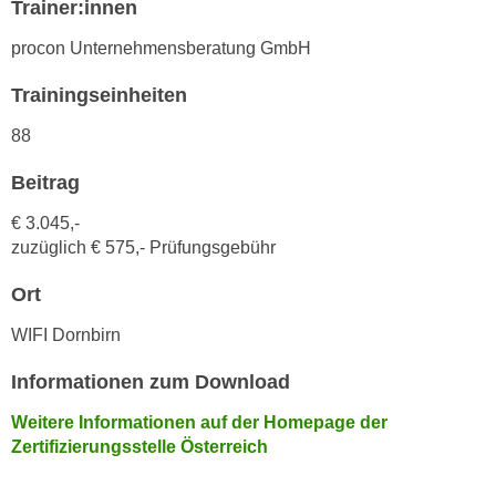
Trainer:innen
k
z
i
w
procon Unternehmensberatung GmbH
e
e
-
Trainingseinheiten
c
S
k
88
e
e
t
n
Beitrag
z
u
u
€ 3.045,-
n
n
zuzüglich € 575,- Prüfungsgebühr
d
g
u
Ort
z
m
u
WIFI Dornbirn
f
s
ü
t
Informationen zum Download
r
i
S
Weitere Informationen auf der Homepage der
m
i
Zertifizierungsstelle Österreich
m
e
e
r