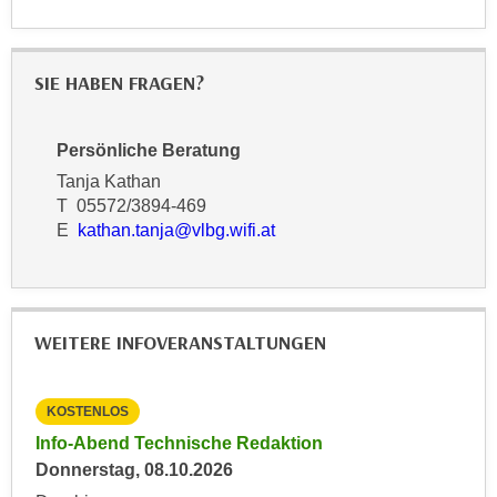
u
d
z
i
e
e
SIE HABEN FRAGEN?
i
C
g
o
e
Persönliche Beratung
o
n
Tanja Kathan
k
.
T 05572/3894-469
i
U
E
kathan.tanja@vlbg.wifi.at
e
m
s
I
e
h
r
n
WEITERE INFOVERANSTALTUNGEN
h
e
o
n
b
d
KOSTENLOS
KO
e
a
Info-Abend Technische Redaktion
Inf
n
r
Donnerstag, 08.10.2026
Mit
e
ü