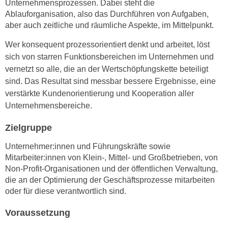
Unternehmensprozessen. Dabei steht die
n
i
Ablauforganisation, also das Durchführen von Aufgaben,
S
c
aber auch zeitliche und räumliche Aspekte, im Mittelpunkt.
i
h
e
Wer konsequent prozessorientiert denkt und arbeitet, löst
n
a
sich von starren Funktionsbereichen im Unternehmen und
i
u
vernetzt so alle, die an der Wertschöpfungskette beteiligt
c
f
sind. Das Resultat sind messbar bessere Ergebnisse, eine
h
„
verstärkte Kundenorientierung und Kooperation aller
t
A
Unternehmensbereiche.
d
l
e
l
Zielgruppe
m
e
D
Unternehmer:innen und Führungskräfte sowie
a
Mitarbeiter:innen von Klein-, Mittel- und Großbetrieben, von
a
k
Non-Profit-Organisationen und der öffentlichen Verwaltung,
t
z
die an der Optimierung der Geschäftsprozesse mitarbeiten
e
e
oder für diese verantwortlich sind.
n
p
s
t
Voraussetzung
c
i