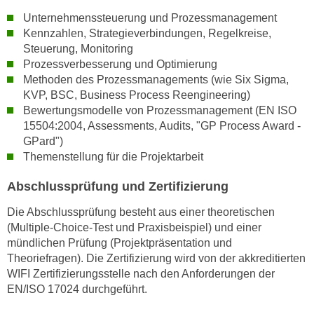
r
a
Unternehmenssteuerung und Prozessmanagement
t
b
Kennzahlen, Strategieverbindungen, Regelkreise,
e
Steuerung, Monitoring
e
C
Prozessverbesserung und Optimierung
n
o
Methoden des Prozessmanagements (wie Six Sigma,
.
o
KVP, BSC, Business Process Reengineering)
W
k
Bewertungsmodelle von Prozessmanagement (EN ISO
e
i
15504:2004, Assessments, Audits, "GP Process Award -
n
e
GPard")
n
s
Themenstellung für die Projektarbeit
S
z
i
Abschlussprüfung und Zertifizierung
u
e
A
Die Abschlussprüfung besteht aus einer theoretischen
d
n
(Multiple-Choice-Test und Praxisbeispiel) und einer
e
a
mündlichen Prüfung (Projektpräsentation und
r
l
Theoriefragen). Die Zertifizierung wird von der akkreditierten
C
WIFI Zertifizierungsstelle nach den Anforderungen der
y
o
EN/ISO 17024 durchgeführt.
s
o
e