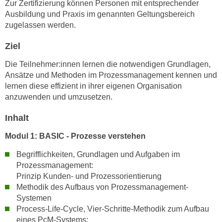
Zur Zertifizierung können Personen mit entsprechender
h
e
Ausbildung und Praxis im genannten Geltungsbereich
u
r
zugelassen werden.
t
e
z
n
Ziel
a
“
b
Die Teilnehmer:innen lernen die notwendigen Grundlagen,
k
k
Ansätze und Methoden im Prozessmanagement kennen und
l
lernen diese effizient in ihrer eigenen Organisation
o
i
anzuwenden und umzusetzen.
m
c
m
k
Inhalt
e
e
n
Modul 1: BASIC - Prozesse verstehen
n
z
,
Begrifflichkeiten, Grundlagen und Aufgaben im
w
v
Prozessmanagement:
i
e
Prinzip Kunden- und Prozessorientierung
s
r
Methodik des Aufbaus von Prozessmanagement-
c
w
Systemen
h
Process-Life-Cycle, Vier-Schritte-Methodik zum Aufbau
e
e
eines PcM-Systems:
n