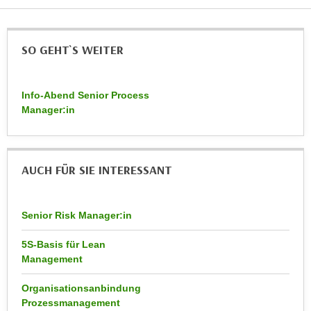
n
e
,
l
g
SO GEHT`S WEITER
e
e
v
l
a
a
Info-Abend Senior Process
n
Manager:in
n
t
g
e
e
I
n
n
AUCH FÜR SIE INTERESSANT
I
h
h
a
r
Senior Risk Manager:in
l
e
t
d
5S-Basis für Lean
e
Management
u
a
r
n
Organisationsanbindung
c
z
Prozessmanagement
h