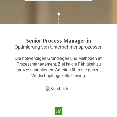
c
i
h
m
t
m
e
u
n
n
S
g
Senior Process Manager:in
i
v
Optimierung von Unternehmensprozessen
e
e
,
r
Die notwendigen Grundlagen und Methoden im
d
w
Prozessmanagement. Ziel ist die Fähigkeit zu
a
e
prozessorientiertem Arbeiten über die ganze
s
n
Wertschöpfungskette hinweg.
s
d
w
e
i
n
r
w
a
i
u
r
c