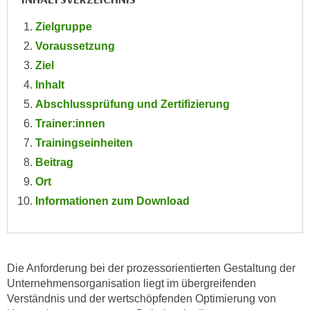
e
e
Zielgruppe
n
n
e
Voraussetzung
o
i
Ziel
t
n
w
Inhalt
s
e
Abschlussprüfung und Zertifizierung
e
n
Trainer:innen
t
d
Trainingseinheiten
z
i
e
Beitrag
g
n
Ort
s
,
i
Informationen zum Download
w
n
e
d
l
.
c
W
Die Anforderung bei der prozessorientierten Gestaltung der
h
e
Unternehmensorganisation liegt im übergreifenden
e
n
Verständnis und der wertschöpfenden Optimierung von
s