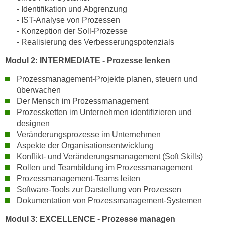
n
- Identifikation und Abgrenzung
d
E
- IST-Analyse von Prozessen
e
- Konzeption der Soll-Prozesse
U
n
- Realisierung des Verbesserungspotenzials
-
w
U
i
Modul 2: INTERMEDIATE - Prozesse lenken
S
r
Prozessmanagement-Projekte planen, steuern und
A
z
überwachen
u
i
Der Mensch im Prozessmanagement
n
e
Prozessketten im Unternehmen identifizieren und
t
l
designen
e
o
Veränderungsprozesse im Unternehmen
r
r
Aspekte der Organisationsentwicklung
w
i
Konflikt- und Veränderungsmanagement (Soft Skills)
o
Rollen und Teambildung im Prozessmanagement
e
r
Prozessmanagement-Teams leiten
n
f
Software-Tools zur Darstellung von Prozessen
t
e
Dokumentation von Prozessmanagement-Systemen
i
n
e
Modul 3: EXCELLENCE - Prozesse managen
h