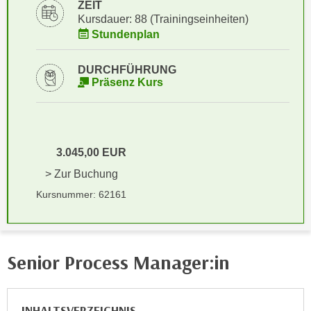
i
ZEIT
e
Kursdauer: 88 (Trainingseinheiten)
k
F
Stundenplan
a
u
n
n
DURCHFÜHRUNG
i
k
Präsenz Kurs
s
t
c
i
h
o
e
n
3.045,00 EUR
n
d
U
> Zur Buchung
e
n
r
Kursnummer: 62161
t
W
e
e
r
b
n
Senior Process Manager:in
s
e
e
h
i
m
INHALTSVERZEICHNIS
t