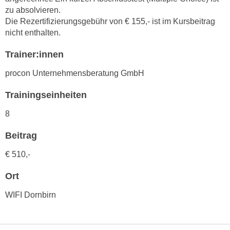
h
e
zu absolvieren.
u
r
Die Rezertifizierungsgebühr von € 155,- ist im Kursbeitrag
t
e
nicht enthalten.
z
n
a
Trainer:innen
“
b
k
procon Unternehmensberatung GmbH
k
l
o
i
Trainingseinheiten
m
c
8
m
k
e
e
Beitrag
n
n
z
€ 510,-
,
w
v
Ort
i
e
s
r
WIFI Dornbirn
c
w
h
e
e
n