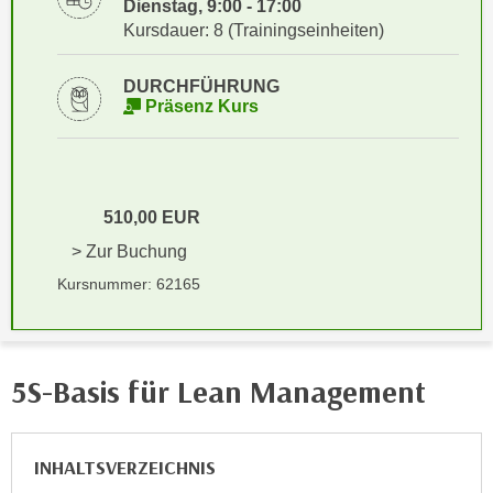
Dienstag, 9:00 - 17:00
i
e
Kursdauer: 8 (Trainingseinheiten)
k
F
a
u
DURCHFÜHRUNG
n
n
Präsenz Kurs
i
k
s
t
c
i
h
o
510,00 EUR
e
n
n
> Zur Buchung
d
U
e
Kursnummer: 62165
n
r
t
W
e
e
r
5S-Basis für Lean Management
b
n
s
e
e
h
INHALTSVERZEICHNIS
i
m
t