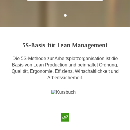
c
i
h
m
t
m
e
u
n
n
S
g
5S-Basis für Lean Management
i
v
e
e
Die 5S-Methode zur Arbeitsplatzorganisation ist die
,
r
Basis von Lean Production und beinhaltet Ordnung,
d
w
Qualität, Ergonomie, Effizienz, Wirtschaftlichkeit und
a
e
Arbeitssicherheit.
s
n
s
d
w
e
i
n
r
w
a
i
u
r
c