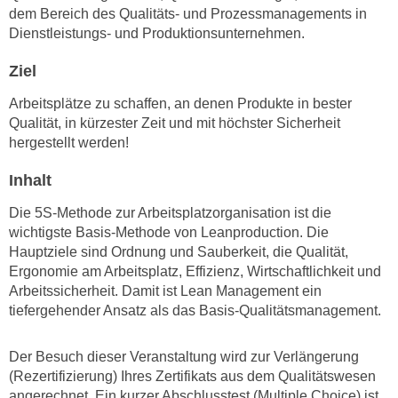
n
dem Bereich des Qualitäts- und Prozessmanagements in
i
S
Dienstleistungs- und Produktionsunternehmen.
c
i
h
Ziel
e
n
a
Arbeitsplätze zu schaffen, an denen Produkte in bester
i
u
Qualität, in kürzester Zeit und mit höchster Sicherheit
c
f
hergestellt werden!
h
„
t
A
Inhalt
d
l
e
Die 5S-Methode zur Arbeitsplatzorganisation ist die
l
wichtigste Basis-Methode von Leanproduction. Die
m
e
Hauptziele sind Ordnung und Sauberkeit, die Qualität,
D
a
Ergonomie am Arbeitsplatz, Effizienz, Wirtschaftlichkeit und
a
k
Arbeitssicherheit. Damit ist Lean Management ein
t
z
tiefergehender Ansatz als das Basis-Qualitätsmanagement.
e
e
n
p
Der Besuch dieser Veranstaltung wird zur Verlängerung
s
t
(Rezertifizierung) Ihres Zertifikats aus dem Qualitätswesen
c
i
angerechnet. Ein kurzer Abschlusstest (Multiple Choice) ist