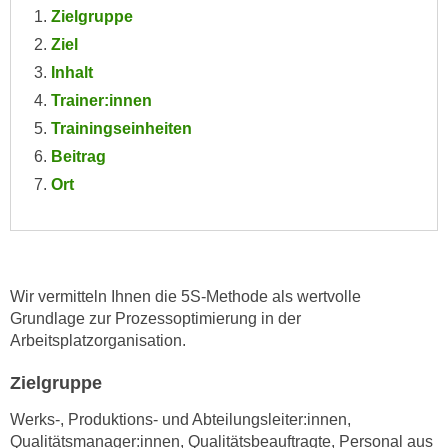
e
Zielgruppe
e
n
Ziel
n
e
o
Inhalt
i
t
Trainer:innen
n
w
Trainingseinheiten
s
e
Beitrag
e
n
t
Ort
d
z
i
e
g
n
s
,
i
Wir vermitteln Ihnen die 5S-Methode als wertvolle
w
n
Grundlage zur Prozessoptimierung in der
e
d
Arbeitsplatzorganisation.
l
.
c
Zielgruppe
W
h
e
Werks-, Produktions- und Abteilungsleiter:innen,
e
n
Qualitätsmanager:innen, Qualitätsbeauftragte, Personal aus
s