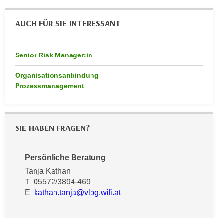
n
d
E
AUCH FÜR SIE INTERESSANT
e
U
n
-
w
U
Senior Risk Manager:in
i
S
r
Organisationsanbindung
A
z
Prozessmanagement
u
i
n
e
t
l
e
SIE HABEN FRAGEN?
o
r
r
w
i
Persönliche Beratung
o
e
r
Tanja Kathan
n
T 05572/3894-469
f
t
E
kathan.tanja@vlbg.wifi.at
e
i
n
e
h