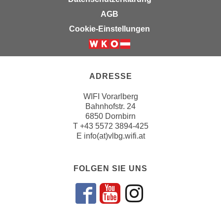
k
z
AGB
i
w
e
Cookie-Einstellungen
e
-
c
S
k
e
e
t
ADRESSE
n
z
u
WIFI Vorarlberg
u
n
Bahnhofstr. 24
n
d
6850 Dornbirn
g
u
T
+43 5572 3894-425
z
E
info(at)vlbg.wifi.at
m
u
f
s
ü
FOLGEN SIE UNS
t
r
i
S
m
i
Folgen sie un
Folgen sie 
Folgen si
m
e
e
r