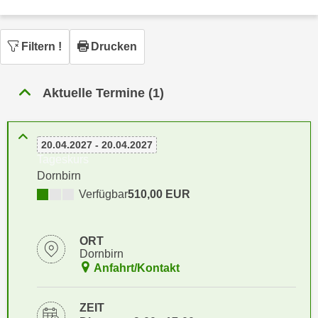
n
h
u
C
r
Filtern
!
Drucken
o
C
o
o
k
o
Aktuelle Termine (1)
i
k
e
i
s
e
20.04.2027 - 20.04.2027
v
s
Tageskurs
o
,
Dornbirn
n
d
Verfügbar
510,00 EUR
U
i
S
e
-
ORT
f
Dornbirn
a
ü
Anfahrt/Kontakt
m
r
e
d
r
ZEIT
i