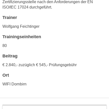
Zertifizierungsstelle nach den Anforderungen der EN
n
d
ISO/IEC 17024 durchgeführt.
E
e
U
Trainer
n
-
w
Wolfgang Feichtinger
U
i
S
r
Trainingseinheiten
A
z
u
80
i
n
e
Beitrag
t
l
e
o
€ 2.840,- zuzüglich € 545,- Prüfungsgebühr
r
r
w
Ort
i
o
e
WIFI Dornbirn
r
n
f
t
e
i
n
e
h