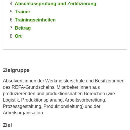
Abschlussprüfung und Zertifizierung
e
e
n
Trainer
n
e
Trainingseinheiten
o
i
t
Beitrag
n
w
Ort
s
e
e
n
t
d
z
i
e
g
Zielgruppe
n
s
Absolvent:innen der Werkmeisterschule und Besitzer:innen
,
i
des REFA-Grundscheins, Mitarbeiter:innen aus
w
n
produzierenden und produktionsnahen Bereichen (wie
e
d
Logistik, Produktionsplanung, Arbeitsvorbereitung,
l
.
Prozessgestaltung, Produktionsleitung) und der
c
W
Arbeitsorganisation.
h
e
e
Ziel
n
s