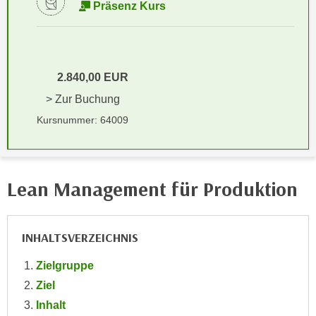
i
Präsenz Kurs
e
k
F
a
u
n
n
i
2.840,00 EUR
k
s
t
> Zur Buchung
c
i
Kursnummer: 64009
h
o
e
n
n
d
U
e
Lean Management für Produktion
n
r
t
W
e
e
INHALTSVERZEICHNIS
r
b
n
s
Zielgruppe
e
e
Ziel
h
i
Inhalt
m
t