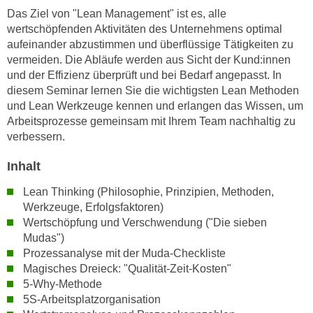
n
Das Ziel von "Lean Management" ist es, alle
i
S
wertschöpfenden Aktivitäten des Unternehmens optimal
c
i
aufeinander abzustimmen und überflüssige Tätigkeiten zu
h
e
vermeiden. Die Abläufe werden aus Sicht der Kund:innen
n
a
und der Effizienz überprüft und bei Bedarf angepasst. In
i
u
diesem Seminar lernen Sie die wichtigsten Lean Methoden
c
f
und Lean Werkzeuge kennen und erlangen das Wissen, um
h
Arbeitsprozesse gemeinsam mit Ihrem Team nachhaltig zu
„
t
verbessern.
A
d
l
Inhalt
e
l
m
e
Lean Thinking (Philosophie, Prinzipien, Methoden,
D
a
Werkzeuge, Erfolgsfaktoren)
a
Wertschöpfung und Verschwendung ("Die sieben
k
t
Mudas")
z
e
Prozessanalyse mit der Muda-Checkliste
e
n
Magisches Dreieck: "Qualität-Zeit-Kosten"
p
5-Why-Methode
s
t
5S-Arbeitsplatzorganisation
c
i