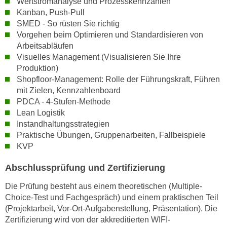
Wertstromanalyse und Prozesskennzahlen
h
e
Kanban, Push-Pull
u
r
SMED - So rüsten Sie richtig
t
e
Vorgehen beim Optimieren und Standardisieren von
z
n
Arbeitsabläufen
a
“
Visuelles Management (Visualisieren Sie Ihre
b
Produktion)
k
k
Shopfloor-Management: Rolle der Führungskraft, Führen
l
o
mit Zielen, Kennzahlenboard
i
m
PDCA - 4-Stufen-Methode
c
Lean Logistik
m
k
Instandhaltungsstrategien
e
e
Praktische Übungen, Gruppenarbeiten, Fallbeispiele
n
n
KVP
z
,
w
v
Abschlussprüfung und Zertifizierung
i
e
s
Die Prüfung besteht aus einem theoretischen (Multiple-
r
Choice-Test und Fachgespräch) und einem praktischen Teil
c
w
(Projektarbeit, Vor-Ort-Aufgabenstellung, Präsentation). Die
h
e
Zertifizierung wird von der akkreditierten WIFI-
e
n