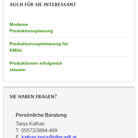
r
AUCH FÜR SIE INTERESSANT
a
t
b
e
e
C
Moderne
n
Produktionsplanung
o
.
o
Produktionsoptimierung für
W
k
KMUs
e
i
n
e
Produktionen erfolgreich
n
s
steuern
S
z
i
u
e
A
SIE HABEN FRAGEN?
d
n
e
a
r
l
Persönliche Beratung
C
y
Tanja Kathan
o
s
T 05572/3894-469
o
e
E
kathan.tanja@vlbg.wifi.at