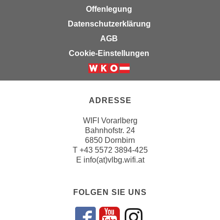
n
Offenlegung
e
,
l
Datenschutzerklärung
g
e
AGB
e
v
Cookie-Einstellungen
l
a
a
n
n
t
g
e
ADRESSE
e
I
n
n
WIFI Vorarlberg
I
h
Bahnhofstr. 24
h
6850 Dornbirn
a
r
T
+43 5572 3894-425
l
E
info(at)vlbg.wifi.at
e
t
d
e
u
a
FOLGEN SIE UNS
r
n
c
z
h