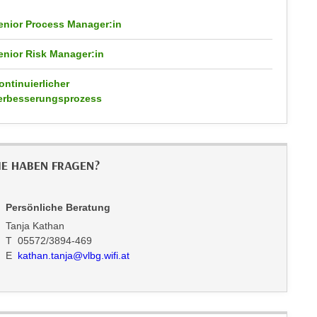
enior Process Manager:in
enior Risk Manager:in
ontinuierlicher
erbesserungsprozess
IE HABEN FRAGEN?
Persönliche Beratung
Tanja Kathan
T 05572/3894-469
E
kathan.tanja@vlbg.wifi.at