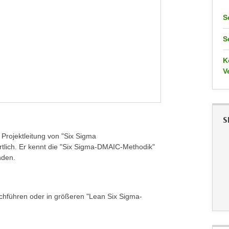
S
S
K
V
S
Projektleitung von "Six Sigma
rtlich. Er kennt die "Six Sigma-DMAIC-Methodik"
nden.
urchführen oder in größeren "Lean Six Sigma-