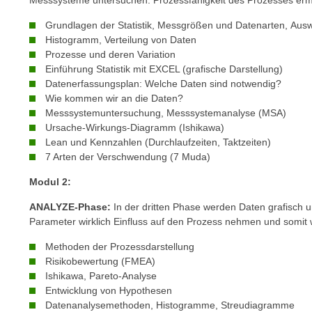
Messsysteme untersuchen. Prozessfähigkeit des Prozesses ermi
c
i
h
e
Grundlagen der Statistik, Messgrößen und Datenarten, Aus
u
Histogramm, Verteilung von Daten
r
t
Prozesse und deren Variation
e
z
Einführung Statistik mit EXCEL (grafische Darstellung)
n
Datenerfassungsplan: Welche Daten sind notwendig?
a
“
Wie kommen wir an die Daten?
b
k
Messsystemuntersuchung, Messsystemanalyse (MSA)
k
l
Ursache-Wirkungs-Diagramm (Ishikawa)
o
i
Lean und Kennzahlen (Durchlaufzeiten, Taktzeiten)
m
7 Arten der Verschwendung (7 Muda)
c
m
k
Modul 2:
e
e
n
ANALYZE-Phase:
In der dritten Phase werden Daten grafisch un
n
z
Parameter wirklich Einfluss auf den Prozess nehmen und somit w
,
w
v
Methoden der Prozessdarstellung
i
e
Risikobewertung (FMEA)
s
r
Ishikawa, Pareto-Analyse
c
Entwicklung von Hypothesen
w
h
Datenanalysemethoden, Histogramme, Streudiagramme
e