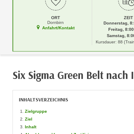
r
i
i
e
k
F
ORT
ZEIT
a
Dornbirn
Donnerstag, 8:
u
Anfahrt/Kontakt
Freitag, 8:00
n
n
Samstag, 8:00
i
k
Kursdauer: 88 (Trai
s
t
c
i
h
o
e
n
Six Sigma Green Belt nach 
n
d
U
e
n
r
t
W
INHALTSVERZEICHNIS
e
e
r
b
Zielgruppe
n
s
Ziel
e
e
Inhalt
h
i