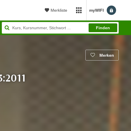
Merkliste
myWIFI
myWIFI Apps öffnen
Finden
Merken
3:2011