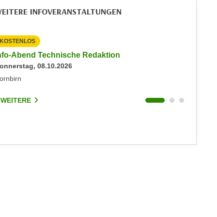
EITERE INFOVERANSTALTUNGEN
KOSTENLOS
KOSTEN
nfo-Abend Technische Redaktion
Info-Ab
onnerstag, 08.10.2026
Mittwoch
ornbirn
Dornbirn
 WEITERE
1 WEIT