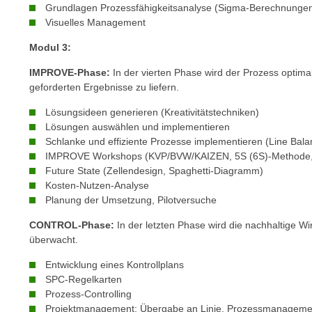
e
Grundlagen Prozessfähigkeitsanalyse (Sigma-Berechnunge
n
Visuelles Management
n
d
E
e
Modul 3:
U
n
IMPROVE-Phase:
In der vierten Phase wird der Prozess optima
-
w
geforderten Ergebnisse zu liefern.
U
i
S
Lösungsideen generieren (Kreativitätstechniken)
r
A
Lösungen auswählen und implementieren
z
u
Schlanke und effiziente Prozesse implementieren (Line Balan
i
IMPROVE Workshops (KVP/BVW/KAIZEN, 5S (6S)-Methode,
n
e
Future State (Zellendesign, Spaghetti-Diagramm)
t
l
Kosten-Nutzen-Analyse
e
o
Planung der Umsetzung, Pilotversuche
r
r
w
CONTROL-Phase:
In der letzten Phase wird die nachhaltige 
i
überwacht.
o
e
r
n
Entwicklung eines Kontrollplans
f
SPC-Regelkarten
t
e
Prozess-Controlling
i
n
Projektmanagement: Übergabe an Linie, Prozessmanageme