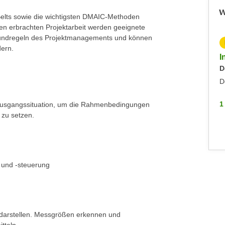
W
Belts sowie die wichtigsten DMAIC-Methoden
n erbrachten Projektarbeit werden geeignete
rundregeln des Projektmanagements und können
KOSTENLOS
ern.
Info-Abend CE-Produktkoordinator:in
I
Keine aktuellen Termine
D
Dornbirn
D
1 WEITERE
1
r Ausgangssituation, um die Rahmenbedingungen
 zu setzen.
on und -steuerung
 darstellen. Messgrößen erkennen und