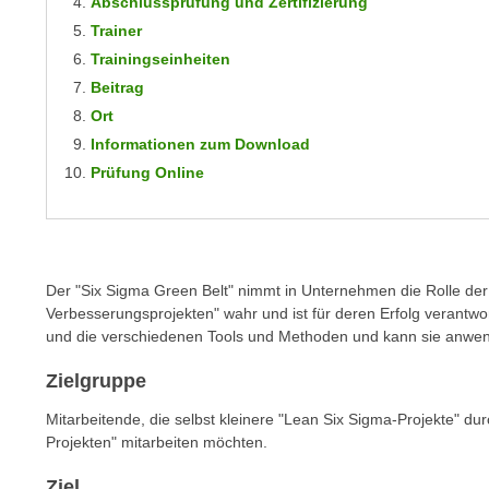
Abschlussprüfung und Zertifizierung
m
t
Trainer
e
e
Trainingseinheiten
n
n
Beitrag
e
o
Ort
i
t
n
Informationen zum Download
w
s
Prüfung Online
e
e
n
t
d
z
i
e
g
Der "Six Sigma Green Belt" nimmt in Unternehmen die Rolle der 
n
s
Verbesserungsprojekten" wahr und ist für deren Erfolg verantwo
,
i
und die verschiedenen Tools und Methoden und kann sie anwe
w
n
e
Zielgruppe
d
l
.
Mitarbeitende, die selbst kleinere "Lean Six Sigma-Projekte" d
c
W
Projekten" mitarbeiten möchten.
h
e
e
Ziel