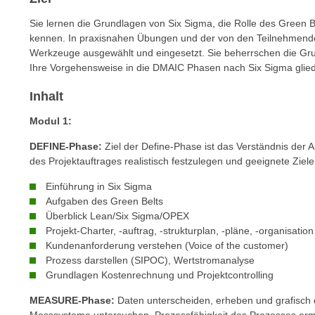
n
s
n
Sie lernen die Grundlagen von Six Sigma, die Rolle des Green 
i
S
kennen. In praxisnahen Übungen und der von den Teilnehmende
c
i
Werkzeuge ausgewählt und eingesetzt. Sie beherrschen die G
h
Ihre Vorgehensweise in die DMAIC Phasen nach Six Sigma glied
e
n
a
Inhalt
i
u
c
f
Modul 1:
h
„
DEFINE-Phase:
Ziel der Define-Phase ist das Verständnis de
t
A
des Projektauftrages realistisch festzulegen und geeignete Ziele
d
l
e
Einführung in Six Sigma
l
m
Aufgaben des Green Belts
e
D
Überblick Lean/Six Sigma/OPEX
a
Projekt-Charter, -auftrag, -strukturplan, -pläne, -organisati
a
k
Kundenanforderung verstehen (Voice of the customer)
t
z
Prozess darstellen (SIPOC), Wertstromanalyse
e
e
Grundlagen Kostenrechnung und Projektcontrolling
n
p
s
MEASURE-Phase:
Daten unterscheiden, erheben und grafisch
t