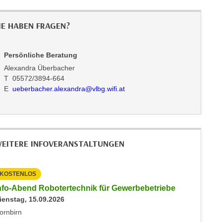
IE HABEN FRAGEN?
Persönliche Beratung
Alexandra Überbacher
T 05572/3894-664
E
ueberbacher.alexandra@vlbg.wifi.at
EITERE INFOVERANSTALTUNGEN
KOSTENLOS
KOSTEN
nfo-Abend Robotertechnik für Gewerbebetriebe
Info-Ab
ienstag, 15.09.2026
Dienstag
ornbirn
Dornbirn