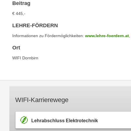
c
Beitrag
i
h
e
€ 445,-
u
r
t
e
LEHRE-FÖRDERN
z
n
Informationen zu Fördermöglichkeiten:
www.lehre-foerdern.at
,
a
“
b
k
Ort
k
l
o
WIFI Dornbirn
i
m
c
m
k
e
e
n
n
z
,
WIFI-Karrierewege
w
v
i
e
s
r
c
Lehrabschluss Elektrotechnik
w
h
e