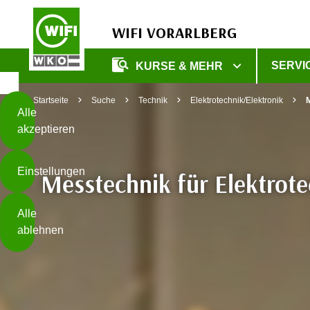
WIFI VORARLBERG
Diese
SERVI
KURSE & MEHR
Seite
Zum Inhalt springen
Zur Fußzeile springen
verwendet
Startseite
Suche
Technik
Elektrotechnik/Elektronik
M
Cookies
Alle
akzeptieren
O
h
Einstellungen
n
Messtechnik für Elektrote
e
B
I
Alle
i
h
ablehnen
t
r
t
e
Weiterlesen
e
Z
b
u
e
s