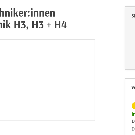
hniker:innen
S
nik H3, H3 + H4
W
KOSTENLOS
Info-Abend zum Fachkurs Elektrotechnik
I
Dienstag, 24.11.2026
D
Dornbirn
D