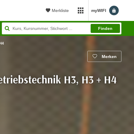
Merkliste
myWIFI
myWIFI Apps öffnen
Finden
 H4
Merken
etriebstechnik H3, H3 + H4