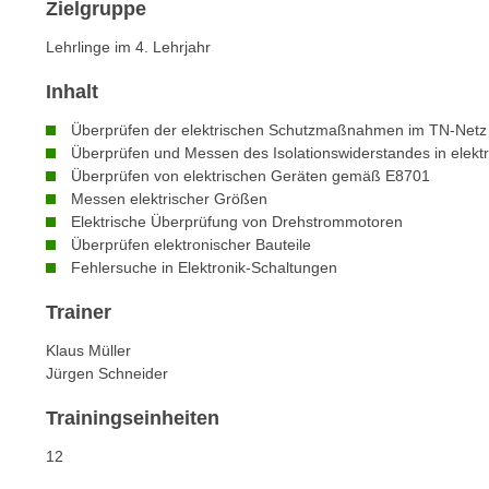
n
Zielgruppe
s
n
i
Lehrlinge im 4. Lehrjahr
S
c
i
Inhalt
h
e
n
Überprüfen der elektrischen Schutzmaßnahmen im TN-Netz
a
i
Überprüfen und Messen des Isolationswiderstandes in elekt
u
Überprüfen von elektrischen Geräten gemäß E8701
c
f
Messen elektrischer Größen
h
„
Elektrische Überprüfung von Drehstrommotoren
t
A
Überprüfen elektronischer Bauteile
d
l
Fehlersuche in Elektronik-Schaltungen
e
l
m
Trainer
e
D
a
Klaus Müller
a
k
Jürgen Schneider
t
z
e
Trainingseinheiten
e
n
p
12
s
t