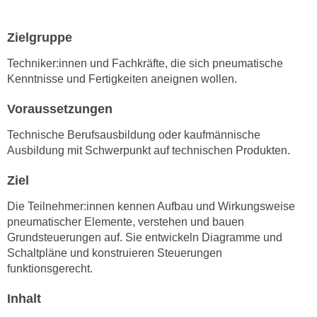
e
e
n
n
Zielgruppe
e
o
i
Techniker:innen und Fachkräfte, die sich pneumatische
t
n
Kenntnisse und Fertigkeiten aneignen wollen.
w
s
e
Voraussetzungen
e
n
t
Technische Berufsausbildung oder kaufmännische
d
z
Ausbildung mit Schwerpunkt auf technischen Produkten.
i
e
g
Ziel
n
s
,
i
Die Teilnehmer:innen kennen Aufbau und Wirkungsweise
w
n
pneumatischer Elemente, verstehen und bauen
e
d
Grundsteuerungen auf. Sie entwickeln Diagramme und
l
Schaltpläne und konstruieren Steuerungen
.
c
funktionsgerecht.
W
h
e
Inhalt
e
n
s