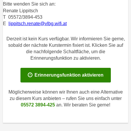
n
Bitte wenden Sie sich an:
h
u
Renate Lippitsch
C
r
T 05572/3894-453
o
C
E
lippitsch.renate@vlbg.wifi.at
o
o
k
o
Derzeit ist kein Kurs verfügbar. Wir informieren Sie gerne,
i
k
sobald der nächste Kurstermin fixiert ist. Klicken Sie auf
e
i
die nachfolgende Schaltfläche, um die
s
Erinnerungsfunktion zu aktivieren.
e
v
s
o
,
Erinnerungsfunktion aktivieren
n
d
U
i
S
Möglicherweise können wir Ihnen auch eine Alternative
e
-
zu diesem Kurs anbieten – rufen Sie uns einfach unter
f
05572 3894-425
an. Wir beraten Sie gerne!
a
ü
m
r
e
d
r
i