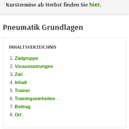
i
Kurstermine ab Herbst finden Sie
.
hier
e
k
F
a
u
n
Pneumatik Grundlagen
n
i
k
s
t
c
i
INHALTSVERZEICHNIS
h
o
e
Zielgruppe
n
n
Voraussetzungen
d
U
e
Ziel
n
r
Inhalt
t
W
Trainer
e
e
Trainingseinheiten
r
b
n
Beitrag
s
e
Ort
e
h
i
m
t