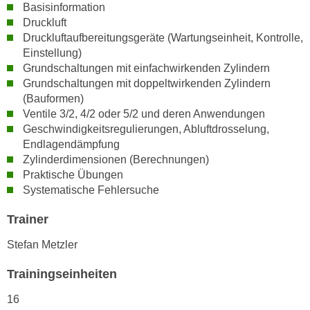
n
Basisinformation
i
S
Druckluft
c
Druckluftaufbereitungsgeräte (Wartungseinheit, Kontrolle,
i
h
Einstellung)
e
n
Grundschaltungen mit einfachwirkenden Zylindern
a
i
Grundschaltungen mit doppeltwirkenden Zylindern
u
(Bauformen)
c
f
Ventile 3/2, 4/2 oder 5/2 und deren Anwendungen
h
„
Geschwindigkeitsregulierungen, Abluftdrosselung,
t
A
Endlagendämpfung
d
l
Zylinderdimensionen (Berechnungen)
e
l
Praktische Übungen
m
e
Systematische Fehlersuche
D
a
a
Trainer
k
t
z
Stefan Metzler
e
e
n
p
Trainingseinheiten
s
t
c
16
i