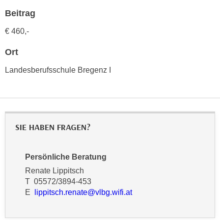
h
e
Beitrag
u
r
t
e
€ 460,-
z
n
a
Ort
“
b
k
Landesberufsschule Bregenz I
k
l
o
i
m
c
m
k
e
e
SIE HABEN FRAGEN?
n
n
z
,
w
Persönliche Beratung
v
i
Renate Lippitsch
e
s
T 05572/3894-453
r
c
E
lippitsch.renate@vlbg.wifi.at
w
h
e
e
n