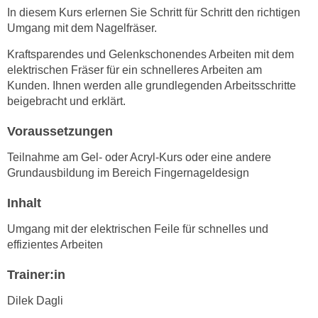
n
In diesem Kurs erlernen Sie Schritt für Schritt den richtigen
i
S
Umgang mit dem Nagelfräser.
c
i
h
Kraftsparendes und Gelenkschonendes Arbeiten mit dem
e
n
elektrischen Fräser für ein schnelleres Arbeiten am
a
i
Kunden.
Ihnen werden alle grundlegenden Arbeitsschritte
u
beigebracht und erklärt.
c
f
h
„
Voraussetzungen
t
A
d
Teilnahme am Gel- oder Acryl-Kurs oder eine andere
l
e
Grundausbildung im Bereich Fingernageldesign
l
m
e
Inhalt
D
a
a
k
Umgang mit der elektrischen Feile für schnelles und
t
z
effizientes Arbeiten
e
e
n
Trainer:in
p
s
t
Dilek Dagli
c
i