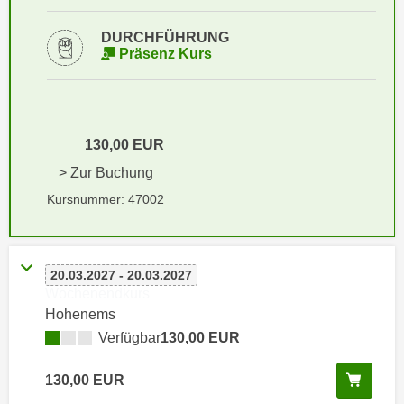
i
e
k
F
DURCHFÜHRUNG
a
Präsenz Kurs
u
n
n
i
k
s
t
c
i
130,00 EUR
h
o
> Zur Buchung
e
n
Kursnummer: 47002
n
d
U
e
n
r
t
W
20.03.2027 - 20.03.2027
e
Wochenendkurs
e
r
Hohenems
b
n
Verfügbar
130,00 EUR
s
e
e
h
Kurs 
130,00 EUR
i
m
t