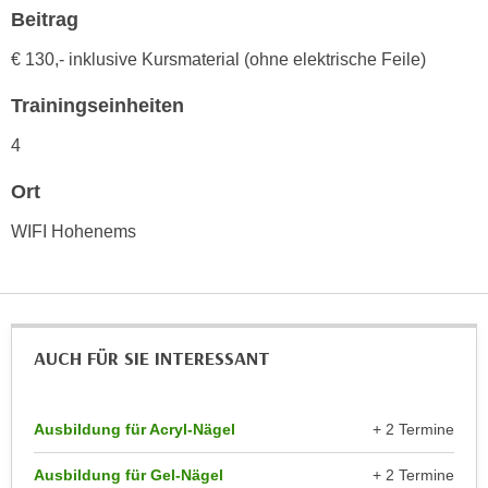
h
e
Beitrag
u
r
€ 130,- inklusive Kursmaterial (ohne elektrische Feile)
t
e
z
n
Trainingseinheiten
a
“
b
4
k
k
l
Ort
o
i
m
c
WIFI Hohenems
m
k
e
e
n
n
z
,
w
AUCH FÜR SIE INTERESSANT
v
i
e
s
r
c
Ausbildung für Acryl-Nägel
+ 2 Termine
w
h
e
Ausbildung für Gel-Nägel
+ 2 Termine
e
n