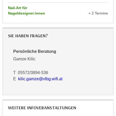
n
d
Nail-Art für
E
e
Nageldesigner:innen
+ 2 Termine
U
n
-
w
U
i
S
SIE HABEN FRAGEN?
r
A
z
u
i
Persönliche Beratung
n
e
Gamze Kilic
t
l
e
o
r
T 05572/3894-536
r
w
E
kilic.gamze@vlbg.wifi.at
i
o
e
r
n
f
t
e
i
WEITERE INFOVERANSTALTUNGEN
n
e
h