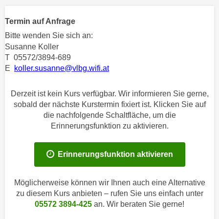
n
h
u
Termin auf Anfrage
C
r
o
Bitte wenden Sie sich an:
C
o
Susanne Koller
o
T 05572/3894-689
k
o
E
koller.susanne@vlbg.wifi.at
i
k
e
i
s
Derzeit ist kein Kurs verfügbar. Wir informieren Sie gerne,
e
sobald der nächste Kurstermin fixiert ist. Klicken Sie auf
v
s
die nachfolgende Schaltfläche, um die
o
,
Erinnerungsfunktion zu aktivieren.
n
d
U
i
S
Erinnerungsfunktion aktivieren
e
-
f
a
ü
Möglicherweise können wir Ihnen auch eine Alternative
m
r
zu diesem Kurs anbieten – rufen Sie uns einfach unter
e
d
05572 3894-425
an. Wir beraten Sie gerne!
r
i