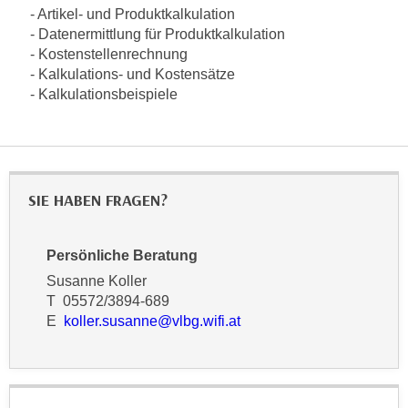
n
- Artikel- und Produktkalkulation
i
S
- Datenermittlung für Produktkalkulation
c
i
- Kostenstellenrechnung
h
e
- Kalkulations- und Kostensätze
n
a
- Kalkulationsbeispiele
i
u
c
f
h
„
t
A
d
SIE HABEN FRAGEN?
l
e
l
m
e
Persönliche Beratung
D
a
Susanne Koller
a
k
T 05572/3894-689
t
z
E
koller.susanne@vlbg.wifi.at
e
e
n
p
s
t
c
i