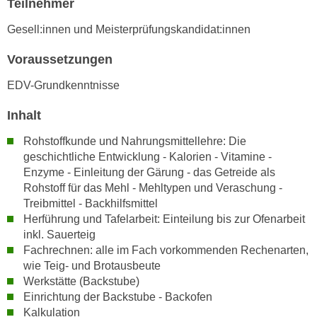
Teilnehmer
e
e
n
Gesell:innen und Meisterprüfungskandidat:innen
n
e
o
Voraussetzungen
i
t
n
w
EDV-Grundkenntnisse
s
e
e
Inhalt
n
t
d
Rohstoffkunde und Nahrungsmittellehre: Die
z
i
geschichtliche Entwicklung - Kalorien - Vitamine -
e
g
Enzyme - Einleitung der Gärung - das Getreide als
n
s
Rohstoff für das Mehl - Mehltypen und Veraschung -
,
i
Treibmittel - Backhilfsmittel
w
Herführung und Tafelarbeit: Einteilung bis zur Ofenarbeit
n
e
inkl. Sauerteig
d
l
Fachrechnen: alle im Fach vorkommenden Rechenarten,
.
c
wie Teig- und Brotausbeute
W
Werkstätte (Backstube)
h
e
Einrichtung der Backstube - Backofen
e
n
Kalkulation
s