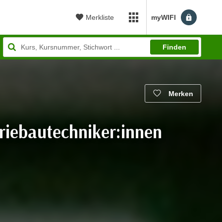
Merkliste
myWIFI
myWIFI Apps öffnen
Finden
Merken
riebautechniker:innen