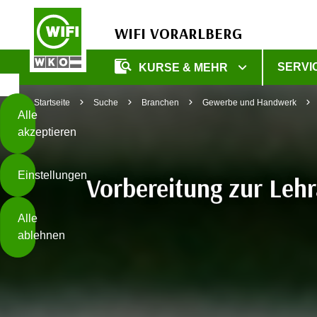
WIFI VORARLBERG
Diese
SERVI
KURSE & MEHR
Seite
Zum Inhalt springen
Zur Fußzeile springen
verwendet
Startseite
Suche
Branchen
Gewerbe und Handwerk
Cookies
Alle
akzeptieren
O
h
Einstellungen
n
Vorbereitung zur Leh
e
B
I
Alle
i
h
ablehnen
t
r
t
e
Weiterlesen
e
Z
b
u
e
s