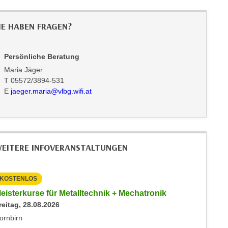
IE HABEN FRAGEN?
Persönliche Beratung
Maria Jäger
T 05572/3894-531
E
jaeger.maria@vlbg.wifi.at
EITERE INFOVERANSTALTUNGEN
KOSTENLOS
KOSTEN
eisterkurse für Metalltechnik + Mechatronik
Info-Ab
reitag, 28.08.2026
Immobil
Montag, 
ornbirn