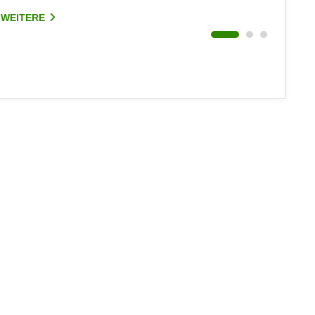
Hohenem
 WEITERE
3 WEIT