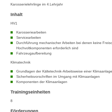
n
Karosserielehrlinge im 4.Lehrjahr
s
n
i
S
Inhalt
c
i
h
HV1
e
n
a
Karosseriearbeiten
i
u
Servicearbeiten
c
f
Durchführung mechanischer Arbeiten bei denen keine Freisc
h
Hochvoltkomponenten erforderlich sind
„
t
Fahrzeugaufbereitung
A
d
l
Klimatechnik
e
l
m
Grundlagen der Kältetechnik-Arbeitsweise einer Klimaanlag
e
Sicherheitsvorschriften im Umgang mit Klimaanlagen
D
a
Komponenten der Klimaanlagen
a
k
t
z
Trainingseinheiten
e
e
n
8
p
s
t
Förderungen