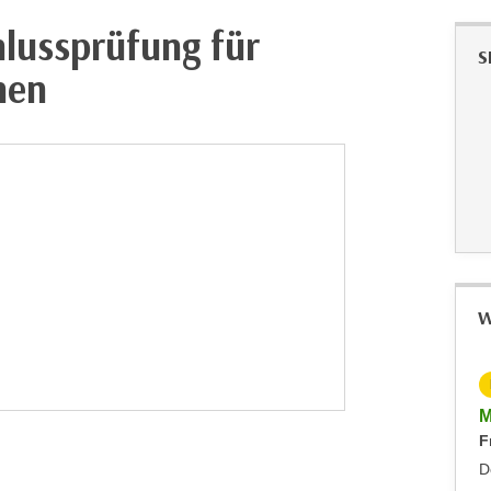
hlussprüfung für
S
nen
W
KOSTENLOS
Info-Abend Baumeister und Holzbau-Meister 2027
M
Montag, 16.11.2026
F
Hohenems
D