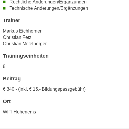
Rechtliche Änderungen/Ergänzungen
n
b
Technische Änderungen/Ergänzungen
p
e
e
r
Trainer
r
h
s
Markus Eichhorner
i
o
Christian Fetz
n
n
Christian Mittelberger
a
e
u
Trainingseinheiten
n
s
b
8
e
e
i
z
Beitrag
n
o
e
€ 340,- (inkl. € 15,- Bildungspassgebühr)
g
a
e
Ort
n
n
g
WIFI Hohenems
e
e
n
n
D
e