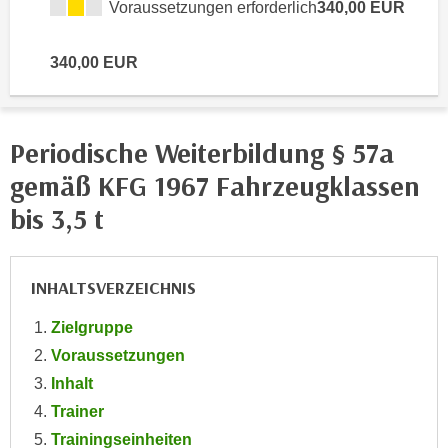
Voraussetzungen erforderlich
340,00 EUR
n
e
,
l
340,00 EUR
g
e
e
v
l
a
a
n
Periodische Weiterbildung § 57a
n
t
gemäß KFG 1967 Fahrzeugklassen
g
e
e
bis 3,5 t
I
n
n
I
h
h
INHALTSVERZEICHNIS
a
r
l
e
Zielgruppe
t
d
Voraussetzungen
e
u
a
Inhalt
r
n
Trainer
c
z
Trainingseinheiten
h