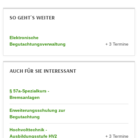
a
h
t
m
SO GEHT`S WEITER
e
e
n
O
a
n
Elektronische
u
l
Begutachtungsverwaltung
+ 3 Termine
c
i
h
n
a
e
AUCH FÜR SIE INTERESSANT
n
-
U
J
n
o
§ 57a-Spezialkurs -
t
u
Bremsanlagen
e
r
r
Erweiterungsschulung zur
n
n
Begutachtung
e
e
y
Hochvolttechnik -
h
z
Ausbildungsstufe HV2
+ 3 Termine
m