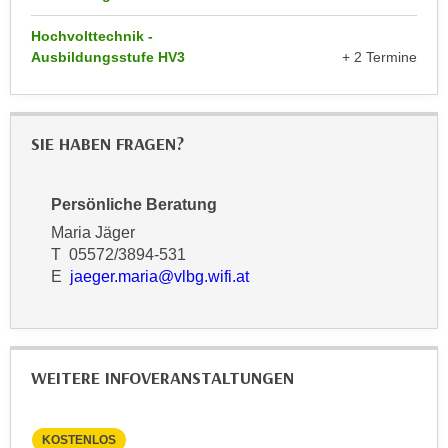
u
e
b
Hochvolttechnik -
n
i
Ausbildungsstufe HV3
+ 2 Termine
i
e
n
t
d
e
SIE HABEN FRAGEN?
e
n
n
,
U
w
Persönliche Beratung
S
e
Maria Jäger
A
r
T 05572/3894-531
,
d
E
jaeger.maria@vlbg.wifi.at
b
e
e
n
i
w
w
e
WEITERE INFOVERANSTALTUNGEN
e
i
l
t
c
e
KOSTENLOS
KO