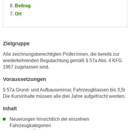
u
Beitrag
d
z
i
Ort
e
e
i
C
g
o
e
o
Zielgruppe
n
k
.
Alle zeichnungsberechtigten Prüfer:innen, die bereits zur
i
U
wiederkehrenden Begutachtung gemäß § 57a Abs. 4 KFG
e
m
1967 zugelassen sind.
s
I
e
h
Voraussetzungen
r
n
§ 57a Grund- und Aufbauseminar, Fahrzeugklassen bis 3,5t
h
e
Die Kursinhalte müssen alle drei Jahre aufgefrischt werden.
o
n
b
d
Inhalt
e
a
n
Neuerungen hinsichtlich der einzelnen
r
e
Fahrzeugkategorien
ü