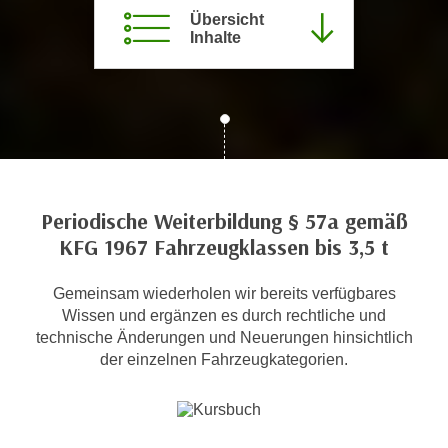
c
Übersicht
i
Inhalte
h
m
t
m
e
u
n
n
S
g
i
v
e
e
,
r
Periodische Weiterbildung § 57a gemäß
d
w
KFG 1967 Fahrzeugklassen bis 3,5 t
a
e
s
n
Gemeinsam wiederholen wir bereits verfügbares
s
d
Wissen und ergänzen es durch rechtliche und
w
e
technische Änderungen und Neuerungen hinsichtlich
i
n
der einzelnen Fahrzeugkategorien.
r
w
a
i
u
r
c