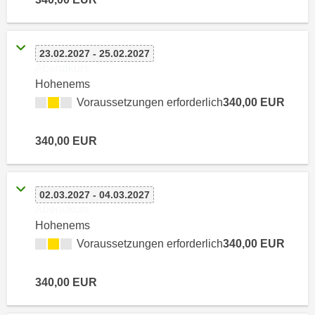
n
d
E
e
U
n
23.02.2027 - 25.02.2027
-
w
Abendkurs
U
i
Hohenems
S
r
Voraussetzungen erforderlich
340,00 EUR
A
z
u
i
340,00 EUR
n
e
t
l
e
o
02.03.2027 - 04.03.2027
r
r
Abendkurs
w
i
Hohenems
o
e
Voraussetzungen erforderlich
340,00 EUR
r
n
f
t
e
340,00 EUR
i
n
e
h