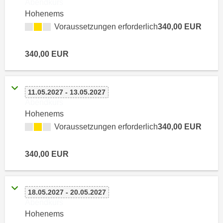
Abendkurs
k
z
Hohenems
i
w
Voraussetzungen erforderlich
340,00 EUR
e
e
-
c
S
340,00 EUR
k
e
e
t
n
z
u
11.05.2027 - 13.05.2027
u
Abendkurs
n
n
Hohenems
d
g
Voraussetzungen erforderlich
340,00 EUR
u
z
m
u
f
340,00 EUR
s
ü
t
r
i
S
18.05.2027 - 20.05.2027
m
i
Abendkurs
m
e
Hohenems
e
r