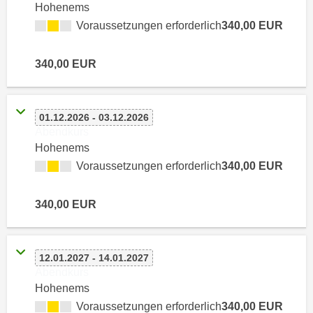
n
Hohenems
i
S
Voraussetzungen erforderlich
340,00 EUR
c
i
h
e
340,00 EUR
n
a
i
u
c
f
h
01.12.2026 - 03.12.2026
„
Abendkurs
t
A
Hohenems
d
l
Voraussetzungen erforderlich
340,00 EUR
e
l
m
e
D
340,00 EUR
a
a
k
t
z
e
e
12.01.2027 - 14.01.2027
n
Abendkurs
p
s
Hohenems
t
c
Voraussetzungen erforderlich
340,00 EUR
i