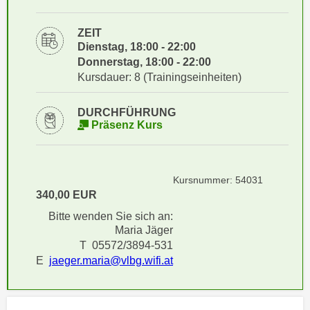
i
e
k
F
ZEIT
a
u
Dienstag, 18:00 - 22:00
n
n
Donnerstag, 18:00 - 22:00
i
k
Kursdauer: 8 (Trainingseinheiten)
s
t
c
i
DURCHFÜHRUNG
h
Präsenz Kurs
o
e
n
n
d
U
e
Kursnummer: 54031
n
r
340,00 EUR
t
W
Bitte wenden Sie sich an:
e
e
Maria Jäger
r
b
T 05572/3894-531
n
s
E
jaeger.maria@vlbg.wifi.at
e
e
h
i
m
t