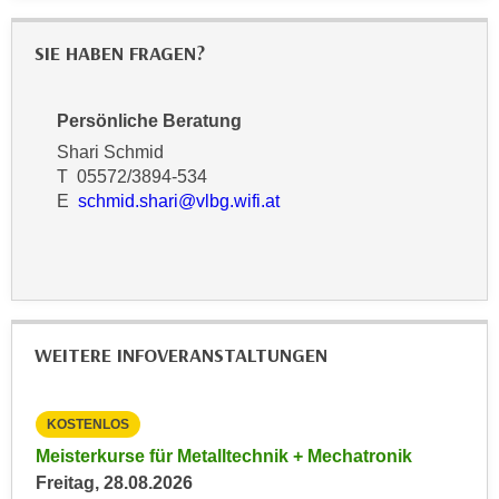
n
d
E
SIE HABEN FRAGEN?
e
U
n
-
w
Persönliche Beratung
U
i
S
Shari Schmid
r
T 05572/3894-534
A
z
E
schmid.shari@vlbg.wifi.at
u
i
n
e
t
l
e
o
r
r
w
i
WEITERE INFOVERANSTALTUNGEN
o
e
r
n
f
KOSTENLOS
KO
t
e
i
027
Meisterkurse für Metalltechnik + Mechatronik
Inf
n
e
Freitag, 28.08.2026
Imm
h