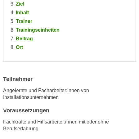
Ziel
e
e
n
Inhalt
n
e
Trainer
o
i
t
Trainingseinheiten
n
w
Beitrag
s
e
Ort
e
n
t
d
z
i
e
g
Teilnehmer
n
s
,
i
Angelernte und Facharbeiter:innen von
w
n
Installationsunternehmen
e
d
l
Voraussetzungen
.
c
W
Fachkräfte und Hilfsarbeiter:innen mit oder ohne
h
e
Berufserfahrung
e
n
s