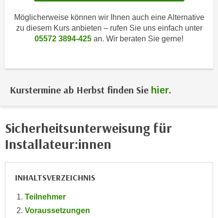
i
e
k
Möglicherweise können wir Ihnen auch eine Alternative
F
a
zu diesem Kurs anbieten – rufen Sie uns einfach unter
u
n
05572 3894-425
an. Wir beraten Sie gerne!
n
i
k
s
t
c
i
h
Kurstermine ab Herbst finden Sie
.
hier
o
e
n
n
d
U
e
Sicherheitsunterweisung für
n
r
Installateur:innen
t
W
e
e
r
b
INHALTSVERZEICHNIS
n
s
e
e
Teilnehmer
h
i
Voraussetzungen
m
t