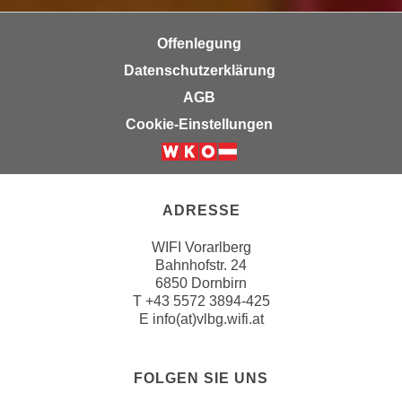
k
z
i
w
Offenlegung
e
e
Datenschutzerklärung
-
c
S
AGB
k
e
e
Cookie-Einstellungen
t
n
z
u
u
n
n
d
ADRESSE
g
u
z
WIFI Vorarlberg
m
u
Bahnhofstr. 24
f
6850 Dornbirn
s
ü
T
+43 5572 3894-425
t
r
E
info(at)vlbg.wifi.at
i
S
m
i
m
FOLGEN SIE UNS
e
e
r