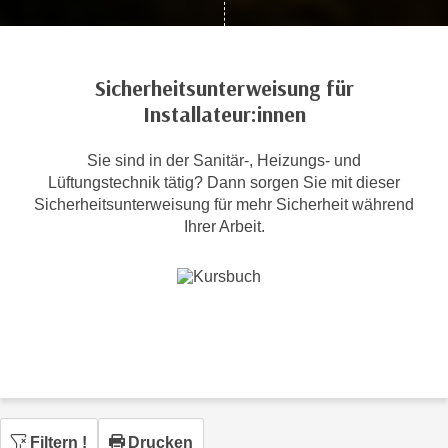
c
i
h
m
t
m
Sicherheitsunterweisung für
e
u
Installateur:innen
n
n
S
g
i
Sie sind in der Sanitär-, Heizungs- und
v
Lüftungstechnik tätig? Dann sorgen Sie mit dieser
e
e
Sicherheitsunterweisung für mehr Sicherheit während
,
r
Ihrer Arbeit.
d
w
a
e
s
n
s
d
w
e
i
n
r
w
a
i
u
r
Filtern
!
Drucken
c