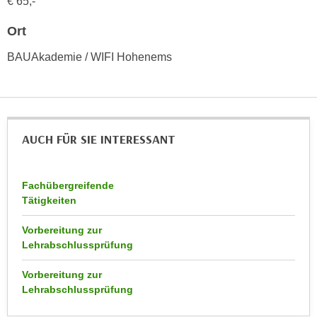
€ 65,-
h
e
u
r
Ort
t
e
z
BAUAkademie / WIFI Hohenems
n
a
“
b
k
k
l
o
i
AUCH FÜR SIE INTERESSANT
m
c
m
k
e
e
Fachübergreifende
n
n
Tätigkeiten
z
,
w
Vorbereitung zur
v
i
Lehrabschlussprüfung
e
s
r
Vorbereitung zur
c
w
Lehrabschlussprüfung
h
e
e
n