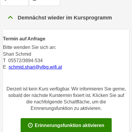
n
h
u
C
r
Demnächst wieder im Kursprogramm
o
C
o
o
k
o
Termin auf Anfrage
i
k
Bitte wenden Sie sich an:
e
i
Shari Schmid
s
e
T 05572/3894-534
v
s
E
schmid.shari@vlbg.wifi.at
o
,
n
d
U
i
Derzeit ist kein Kurs verfügbar. Wir informieren Sie gerne,
S
e
sobald der nächste Kurstermin fixiert ist. Klicken Sie auf
-
f
die nachfolgende Schaltfläche, um die
a
ü
Erinnerungsfunktion zu aktivieren.
m
r
e
d
Erinnerungsfunktion aktivieren
r
i