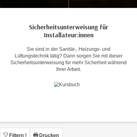
c
i
h
m
t
m
Sicherheitsunterweisung für
e
u
Installateur:innen
n
n
S
g
i
Sie sind in der Sanitär-, Heizungs- und
v
Lüftungstechnik tätig? Dann sorgen Sie mit dieser
e
e
Sicherheitsunterweisung für mehr Sicherheit während
,
r
Ihrer Arbeit.
d
w
a
e
s
n
s
d
w
e
i
n
r
w
a
i
u
r
Filtern
!
Drucken
c