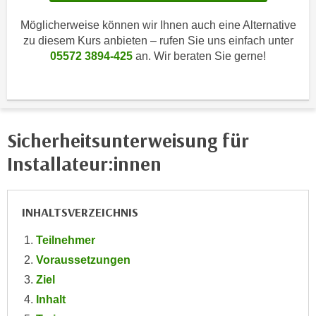
i
e
k
Möglicherweise können wir Ihnen auch eine Alternative
F
a
zu diesem Kurs anbieten – rufen Sie uns einfach unter
u
n
05572 3894-425
an. Wir beraten Sie gerne!
n
i
k
s
t
c
i
h
o
Sicherheitsunterweisung für
e
n
n
Installateur:innen
d
U
e
n
r
t
INHALTSVERZEICHNIS
W
e
e
Teilnehmer
r
b
n
Voraussetzungen
s
e
Ziel
e
h
i
Inhalt
m
t