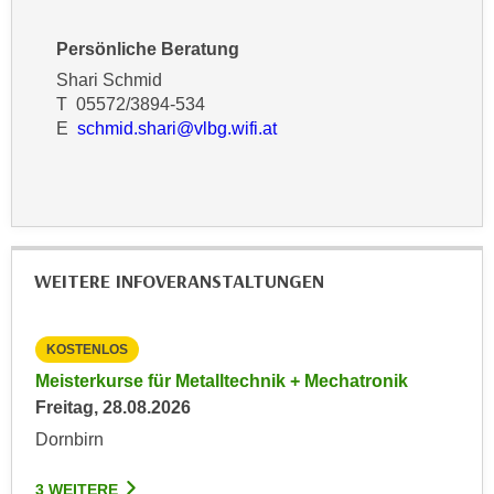
n
d
E
Persönliche Beratung
e
U
n
Shari Schmid
-
T 05572/3894-534
w
U
E
schmid.shari@vlbg.wifi.at
i
S
r
A
z
u
i
n
e
t
l
WEITERE INFOVERANSTALTUNGEN
e
o
r
r
w
i
KOSTENLOS
KO
o
e
027
Meisterkurse für Metalltechnik + Mechatronik
Inf
r
n
Freitag, 28.08.2026
Imm
f
t
Mon
Dornbirn
e
i
Hoh
n
e
3 WEITERE
h