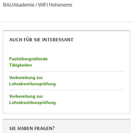
h
e
BAUAkademie / WIFI Hohenems
u
r
t
e
z
n
a
“
b
AUCH FÜR SIE INTERESSANT
k
k
l
o
i
Fachübergreifende
m
c
Tätigkeiten
m
k
e
e
Vorbereitung zur
n
n
Lehrabschlussprüfung
z
,
w
Vorbereitung zur
v
i
Lehrabschlussprüfung
e
s
r
c
w
h
e
SIE HABEN FRAGEN?
e
n