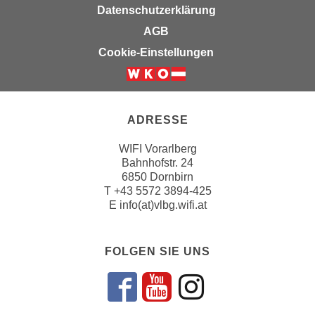
k
Datenschutzerklärung
z
i
w
AGB
e
e
Cookie-Einstellungen
-
c
S
k
e
e
t
n
ADRESSE
z
u
u
n
WIFI Vorarlberg
n
d
Bahnhofstr. 24
g
6850 Dornbirn
u
z
T
+43 5572 3894-425
m
E
info(at)vlbg.wifi.at
u
f
s
ü
t
r
FOLGEN SIE UNS
i
S
m
i
m
Folgen sie un
Folgen sie 
Folgen si
e
e
r