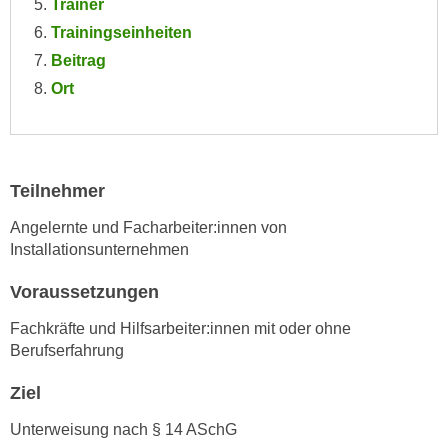
Trainer
e
e
Trainingseinheiten
n
n
Beitrag
e
o
i
Ort
t
n
w
s
e
e
n
t
Teilnehmer
d
z
i
Angelernte und Facharbeiter:innen von
e
g
Installationsunternehmen
n
s
,
i
Voraussetzungen
w
n
e
Fachkräfte und Hilfsarbeiter:innen mit oder ohne
d
Berufserfahrung
l
.
c
W
Ziel
h
e
e
Unterweisung nach § 14 ASchG
n
s