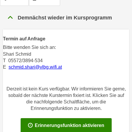
n
h
u
C
r
Demnächst wieder im Kursprogramm
o
C
o
o
k
o
Termin auf Anfrage
i
k
Bitte wenden Sie sich an:
e
i
Shari Schmid
s
e
T 05572/3894-534
v
s
E
schmid.shari@vlbg.wifi.at
o
,
n
d
U
i
Derzeit ist kein Kurs verfügbar. Wir informieren Sie gerne,
S
e
sobald der nächste Kurstermin fixiert ist. Klicken Sie auf
-
f
die nachfolgende Schaltfläche, um die
a
ü
Erinnerungsfunktion zu aktivieren.
m
r
e
d
Erinnerungsfunktion aktivieren
r
i