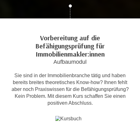
c
i
h
m
t
m
e
u
n
Vorbereitung auf die
n
S
Befähigungsprüfung für
g
i
v
Immobilienmakler:innen
e
e
Aufbaumodul
,
r
d
w
Sie sind in der Immobilienbranche tätig und haben
a
e
bereits breites theoretisches Know-how? Ihnen fehlt
s
aber noch Praxiswissen für die Befähigungsprüfung?
n
s
Kein Problem. Mit diesem Kurs schaffen Sie einen
d
w
positiven Abschluss.
e
i
n
r
w
a
i
u
r
c