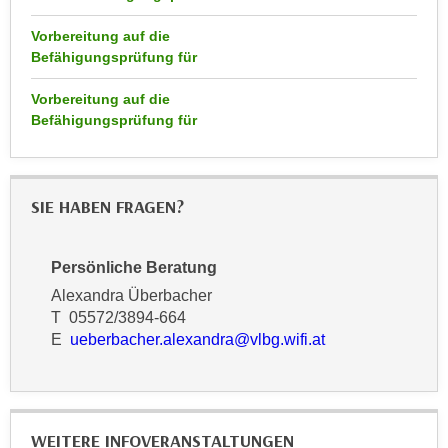
h
e
u
Vorbereitung auf die
r
t
Befähigungsprüfung für
e
z
n
Vorbereitung auf die
a
“
Befähigungsprüfung für
b
k
k
l
o
i
m
SIE HABEN FRAGEN?
c
m
k
e
e
Persönliche Beratung
n
n
z
Alexandra Überbacher
,
T 05572/3894-664
w
v
E
ueberbacher.alexandra@vlbg.wifi.at
i
e
s
r
c
w
h
e
WEITERE INFOVERANSTALTUNGEN
e
n