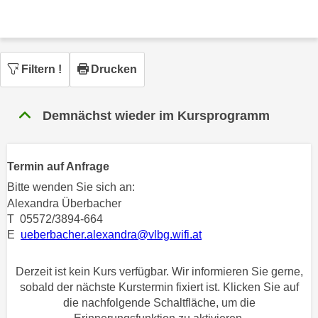
n
h
u
C
r
o
C
o
Filtern
!
Drucken
o
k
o
i
k
Demnächst wieder im Kursprogramm
e
i
s
e
v
s
Termin auf Anfrage
o
,
n
Bitte wenden Sie sich an:
d
Alexandra Überbacher
U
i
T 05572/3894-664
S
e
E
ueberbacher.alexandra@vlbg.wifi.at
-
f
a
ü
Derzeit ist kein Kurs verfügbar. Wir informieren Sie gerne,
m
r
sobald der nächste Kurstermin fixiert ist. Klicken Sie auf
e
d
die nachfolgende Schaltfläche, um die
r
i