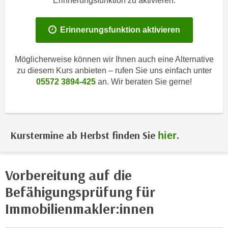
Erinnerungsfunktion zu aktivieren.
i
e
k
F
a
Erinnerungsfunktion aktivieren
u
n
n
i
k
Möglicherweise können wir Ihnen auch eine Alternative
s
t
zu diesem Kurs anbieten – rufen Sie uns einfach unter
c
i
05572 3894-425
an. Wir beraten Sie gerne!
h
o
e
n
n
d
U
e
Kurstermine ab Herbst finden Sie
.
hier
n
r
t
W
e
e
Vorbereitung auf die
r
b
n
Befähigungsprüfung für
s
e
e
Immobilienmakler:innen
h
i
m
t