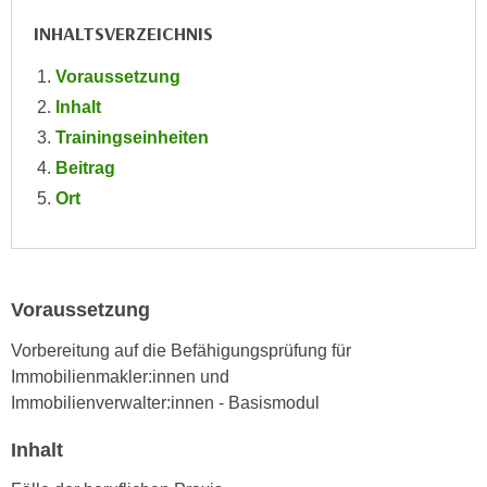
e
e
INHALTSVERZEICHNIS
n
n
e
Voraussetzung
o
i
t
Inhalt
n
w
Trainingseinheiten
s
e
Beitrag
e
n
Ort
t
d
z
i
e
g
n
s
,
Voraussetzung
i
w
n
Vorbereitung auf die Befähigungsprüfung für
e
d
Immobilienmakler:innen und
l
.
Immobilienverwalter:innen - Basismodul
c
W
h
e
Inhalt
e
n
s