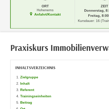
r
i
ORT
ZEIT
i
e
Hohenems
Donnerstag, 8:
k
F
Anfahrt/Kontakt
Freitag, 8:00
a
u
Kursdauer: 16 (Trai
n
n
i
k
s
t
c
i
Praxiskurs Immobilienverw
h
o
e
n
n
d
U
e
INHALTSVERZEICHNIS
n
r
t
Zielgruppe
W
e
Inhalt
e
r
Referent
b
n
s
Trainingseinheiten
e
e
Beitrag
h
i
Ort