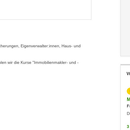
icherungen, Eigenverwalter:innen, Haus- und
len wir die Kurse "Immobilienmakler- und -
W
KOSTENLOS
Info-Abend Baumeister und Holzbau-Meister 2027
M
Montag, 16.11.2026
F
Hohenems
D
3 WEITERE
3