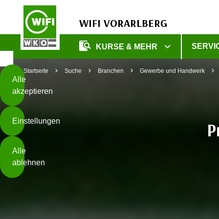
WIFI VORARLBERG
Diese
SERVI
KURSE & MEHR
Seite
Zum Inhalt springen
Zur Fußzeile springen
verwendet
Startseite
Suche
Branchen
Gewerbe und Handwerk
Cookies
Alle
akzeptieren
O
h
Einstellungen
n
P
e
B
I
Alle
i
h
ablehnen
t
r
t
e
Weiterlesen
e
Z
b
u
e
s