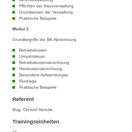
n
s
Pflichten der Hausverwaltung
n
Grundwissen der Verwaltung
i
S
Praktische Beispiele
c
i
h
Modul 2
e
n
a
Grundbegriffe der BK-Abrechnung
i
u
c
Betriebskosten
f
h
Umsatzsteuer
„
t
Betriebskostenabrechnung
A
Heizkostenabrechnung
d
l
Besondere Aufwendungen
e
l
Rücklage
m
e
Praktische Beispiele
D
a
a
Referent
k
t
z
Mag. Christof Heinzle
e
e
n
p
Trainingseinheiten
s
t