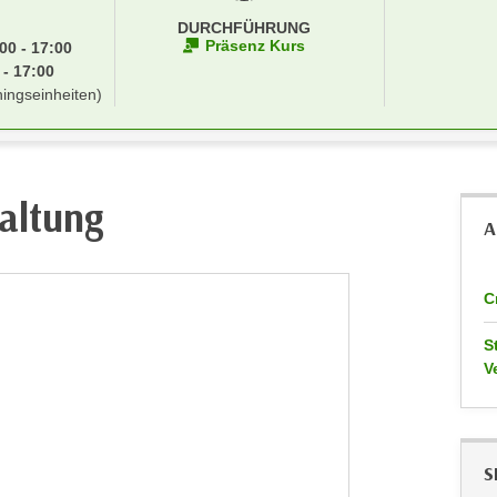
DURCHFÜHRUNG
Präsenz Kurs
00 - 17:00
 - 17:00
ningseinheiten)
altung
A
C
S
V
S