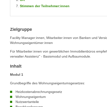
m
t
Stimmen der Teilnehmer:innen
e
e
n
n
e
o
i
t
Zielgruppe
n
w
s
Facility Manager:innen, Mitarbeiter:innen von Banken und Vers
e
e
Wohnungseigentümer:innen
n
t
d
Für Mitarbeiter:innen von gewerblichen Immobilienbüros empfeh
z
i
verwalter Assistenz" - Basismodul und Aufbaumodule.
e
g
n
Inhalt
s
,
i
Modul 1
w
n
e
Grundbegriffe des Wohnungseigentumsgesetzes:
d
l
.
Heizkostenabrechnungsgesetz
c
W
Wohnungseigentum
h
Nutzwertanteile
e
e
Beschlussfassung