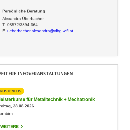
Persönliche Beratung
Alexandra Überbacher
T 05572/3894-664
E
ueberbacher.alexandra@vlbg.wifi.at
EITERE INFOVERANSTALTUNGEN
KOSTENLOS
KOSTEN
eisterkurse für Metalltechnik + Mechatronik
Info-Ab
reitag, 28.08.2026
Immobil
Montag, 
ornbirn
Hohenem
 WEITERE