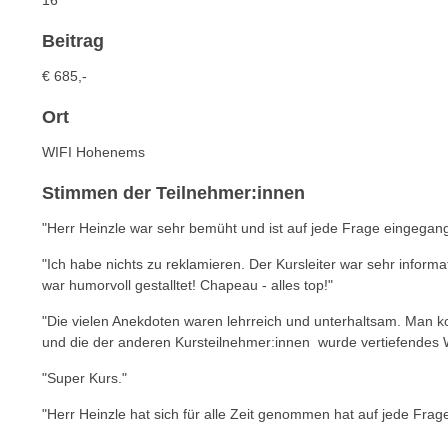
16
c
i
h
e
Beitrag
u
r
t
€ 685,-
e
z
n
Ort
a
“
b
WIFI Hohenems
k
k
l
Stimmen der Teilnehmer:innen
o
i
m
c
"
Herr Heinzle war sehr bemüht und ist auf jede Frage eingegan
m
k
"Ich habe n
ichts zu reklamieren. Der Kursleiter war sehr inform
e
e
war humorvoll gestalltet! Chapeau - alles top!
"
n
n
z
"
Die vielen Anekdoten waren lehrreich und unterhaltsam. Man k
,
w
und die der anderen Kursteilnehmer:innen wurde vertiefendes W
v
i
e
"
Super Kurs.
"
s
r
c
"
Herr Heinzle hat sich für alle Zeit genommen hat auf jede Fra
w
h
e