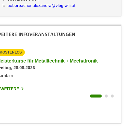
E
ueberbacher.alexandra@vlbg.wifi.at
EITERE INFOVERANSTALTUNGEN
KOSTENLOS
KOSTEN
eisterkurse für Metalltechnik + Mechatronik
Info-Ab
reitag, 28.08.2026
Immobil
Montag, 
ornbirn
Hohenem
 WEITERE
3 WEIT