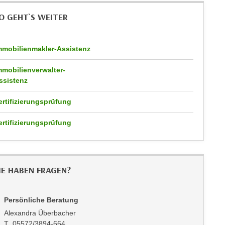
O GEHT`S WEITER
mmobilienmakler-Assistenz
mmobilienverwalter-
ssistenz
ertifizierungsprüfung
ertifizierungsprüfung
IE HABEN FRAGEN?
Persönliche Beratung
Alexandra Überbacher
T 05572/3894-664