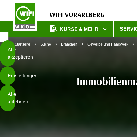
WIFI VORARLBERG
Diese
SERVI
KURSE & MEHR
Seite
Zum Inhalt springen
Zur Fußzeile springen
verwendet
Startseite
Suche
Branchen
Gewerbe und Handwerk
Cookies
Alle
akzeptieren
O
h
Einstellungen
n
Immobilienma
e
B
I
Alle
i
h
ablehnen
t
r
t
e
Weiterlesen
e
Z
b
u
e
s