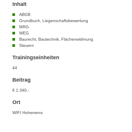
n
Inhalt
s
n
i
ABGB
S
c
Grundbuch, Liegenschaftsbewertung
i
h
MRG
e
WEG
n
a
Baurecht, Bautechnik, Flächenwidmung
i
u
Steuern
c
f
h
Trainingseinheiten
„
t
A
44
d
l
e
l
Beitrag
m
e
€ 1.340,-
D
a
a
k
Ort
t
z
e
WIFI Hohenems
e
n
p
s
t