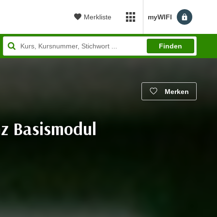
Merkliste
myWIFI
myWIFI Apps öffnen
Finden
Merken
nz Basismodul