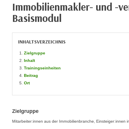
m
Immobilienmakler- und -ve
t
e
e
Basismodul
n
n
e
o
i
t
n
w
INHALTSVERZEICHNIS
s
e
e
Zielgruppe
n
t
Inhalt
d
z
i
Trainingseinheiten
e
g
Beitrag
n
s
Ort
,
i
w
n
e
d
l
.
Zielgruppe
c
W
h
Mitarbeiter:innen aus der Immobilienbranche, Einsteiger:innen 
e
e