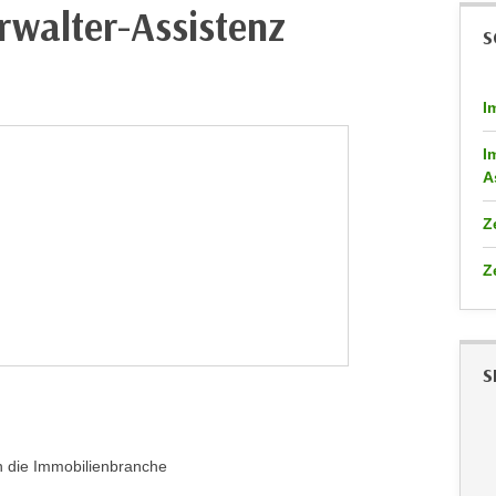
rwalter-Assistenz
S
I
I
A
Z
Z
S
in die Immobilienbranche