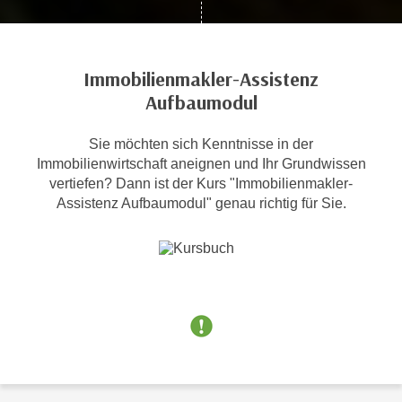
c
i
h
m
t
m
Immobilienmakler-Assistenz
e
u
Aufbaumodul
n
n
S
g
i
Sie möchten sich Kenntnisse in der
v
Immobilienwirtschaft aneignen und Ihr Grundwissen
e
e
vertiefen? Dann ist der Kurs "Immobilienmakler-
,
r
Assistenz Aufbaumodul" genau richtig für Sie.
d
w
a
e
s
n
s
d
w
e
i
n
r
w
a
i
u
r
c