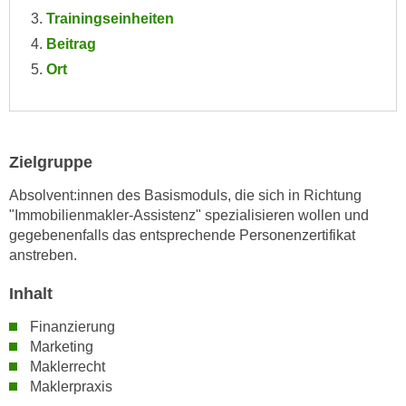
e
Trainingseinheiten
e
n
n
Beitrag
e
o
Ort
i
t
n
w
s
e
e
n
Zielgruppe
t
d
z
i
Absolvent:innen des Basismoduls, die sich in Richtung
e
"Immobilienmakler-Assistenz" spezialisieren wollen und
g
n
gegebenenfalls das entsprechende Personenzertifikat
s
,
anstreben.
i
w
n
Inhalt
e
d
l
.
Finanzierung
c
Marketing
W
h
Maklerrecht
e
e
Maklerpraxis
n
s