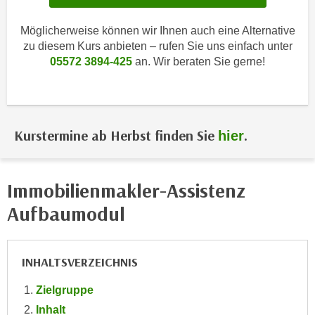
i
e
k
F
Möglicherweise können wir Ihnen auch eine Alternative
a
u
zu diesem Kurs anbieten – rufen Sie uns einfach unter
n
n
05572 3894-425
an. Wir beraten Sie gerne!
i
k
s
t
c
i
h
o
Kurstermine ab Herbst finden Sie
.
hier
e
n
n
d
U
e
Immobilienmakler-Assistenz
n
r
t
Aufbaumodul
W
e
e
r
b
n
INHALTSVERZEICHNIS
s
e
e
Zielgruppe
h
i
m
Inhalt
t