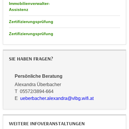
h
Immobilienverwalter-
e
u
Assistenz
r
t
e
Zertifizierungsprüfung
z
n
a
“
Zertifizierungsprüfung
b
k
k
l
o
i
m
SIE HABEN FRAGEN?
c
m
k
e
e
Persönliche Beratung
n
n
Alexandra Überbacher
z
,
T 05572/3894-664
w
v
E
ueberbacher.alexandra@vlbg.wifi.at
i
e
s
r
c
w
h
e
WEITERE INFOVERANSTALTUNGEN
e
n