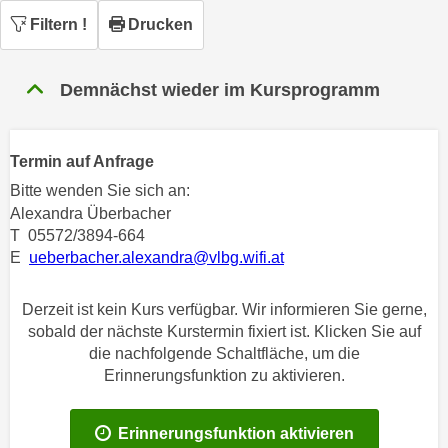
n
h
Filtern
!
Drucken
u
C
r
o
C
Demnächst wieder im Kursprogramm
o
o
k
o
i
k
Termin auf Anfrage
e
i
Bitte wenden Sie sich an:
s
e
Alexandra Überbacher
v
s
T 05572/3894-664
o
,
E
ueberbacher.alexandra@vlbg.wifi.at
n
d
U
i
Derzeit ist kein Kurs verfügbar. Wir informieren Sie gerne,
S
e
sobald der nächste Kurstermin fixiert ist. Klicken Sie auf
-
f
die nachfolgende Schaltfläche, um die
a
ü
Erinnerungsfunktion zu aktivieren.
m
r
e
d
r
Erinnerungsfunktion aktivieren
i