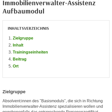
Immobilienverwalter-Assistenz
e
e
Aufbaumodul
n
n
e
o
i
t
INHALTSVERZEICHNIS
n
w
s
e
Zielgruppe
e
n
Inhalt
t
d
z
Trainingseinheiten
i
e
Beitrag
g
n
s
Ort
,
i
w
n
e
d
l
.
Zielgruppe
c
W
h
Absolvent:innen des "Basismoduls", die sich in Richtung
e
e
Immobilienverwalter-Assistenz spezialisieren wollen und
n
s
gegebenenfalls das entsprechende Personenzertifikat