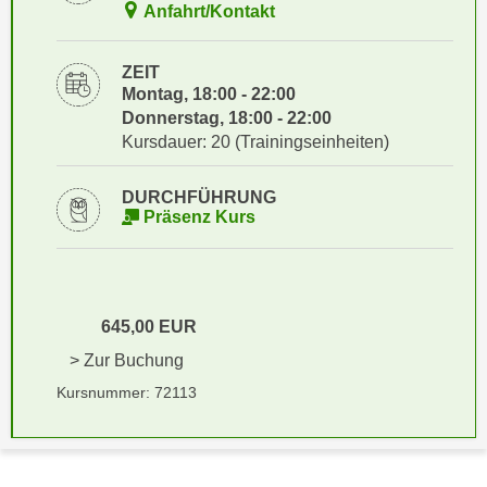
i
Anfahrt/Kontakt
e
k
F
a
u
ZEIT
n
Montag, 18:00 - 22:00
n
i
Donnerstag, 18:00 - 22:00
k
s
Kursdauer: 20 (Trainingseinheiten)
t
c
i
h
DURCHFÜHRUNG
o
e
Präsenz Kurs
n
n
d
U
e
n
r
t
645,00 EUR
W
e
e
> Zur Buchung
r
b
Kursnummer: 72113
n
s
e
e
h
i
m
t