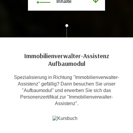
Inhalte
c
i
h
m
t
m
e
u
n
n
S
g
i
v
e
Immobilienverwalter-Assistenz
e
,
Aufbaumodul
r
d
w
a
Spezialisierung in Richtung "Immobilienverwalter-
e
s
Assistenz" gefällig? Dann besuchen Sie unser
n
s
"Aufbaumodul" und erwerben Sie sich das
d
Personenzertifikat zur "Immobilienverwalter-
w
e
Assistenz".
i
n
r
w
a
i
u
r
c