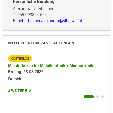
Persönliche Beratung
n
d
Alexandra Überbacher
E
e
T 05572/3894-664
U
n
E
ueberbacher.alexandra@vlbg.wifi.at
-
w
U
i
S
r
A
z
WEITERE INFOVERANSTALTUNGEN
u
i
n
e
t
KOSTENLOS
KO
l
e
027
Meisterkurse für Metalltechnik + Mechatronik
Inf
o
r
Freitag, 28.08.2026
Imm
r
w
Mon
i
Dornbirn
o
e
Hoh
r
n
3 WEITERE
f
t
3 W
e
i
n
e
h