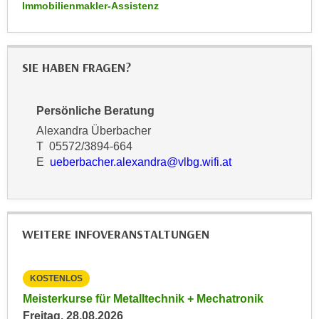
h
Immobilienmakler-Assistenz
e
u
r
t
e
z
n
SIE HABEN FRAGEN?
a
“
b
k
k
Persönliche Beratung
l
o
i
Alexandra Überbacher
m
T 05572/3894-664
c
m
E
ueberbacher.alexandra@vlbg.wifi.at
k
e
e
n
n
z
,
w
WEITERE INFOVERANSTALTUNGEN
v
i
e
s
r
c
KOSTENLOS
KO
w
h
027
Meisterkurse für Metalltechnik + Mechatronik
Inf
e
e
Freitag, 28.08.2026
Imm
n