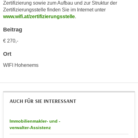
n
Zertifizierung sowie zum Aufbau und zur Struktur der
i
S
Zertifizierungsstelle finden Sie im Internet unter
c
www.wifi.at/zertifizierungsstelle
.
i
h
e
Beitrag
n
a
i
u
€ 270,-
c
f
h
Ort
„
t
A
WIFI Hohenems
d
l
e
l
m
e
D
a
a
k
AUCH FÜR SIE INTERESSANT
t
z
e
e
n
p
Immobilienmakler- und -
s
verwalter-Assistenz
t
c
i