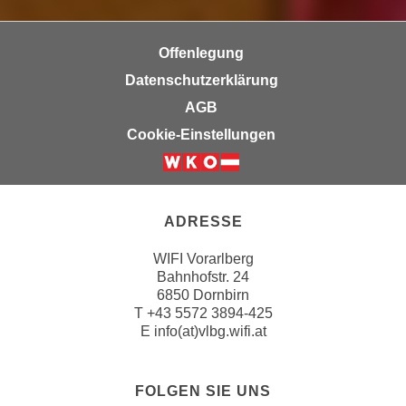
r
a
t
b
e
Offenlegung
e
C
Datenschutzerklärung
n
o
AGB
.
o
W
Cookie-Einstellungen
k
e
i
n
e
n
s
S
ADRESSE
z
i
u
WIFI Vorarlberg
e
A
Bahnhofstr. 24
d
n
6850 Dornbirn
e
a
T
+43 5572 3894-425
r
E
info(at)vlbg.wifi.at
l
C
y
o
s
o
FOLGEN SIE UNS
e