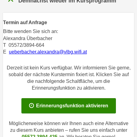
Demnächst wieder im Kursprogramm
n
h
u
C
r
o
Termin auf Anfrage
C
o
Bitte wenden Sie sich an:
o
k
Alexandra Überbacher
o
i
T 05572/3894-664
k
e
E
ueberbacher.alexandra@vlbg.wifi.at
i
s
e
v
Derzeit ist kein Kurs verfügbar. Wir informieren Sie gerne,
s
o
sobald der nächste Kurstermin fixiert ist. Klicken Sie auf
,
n
die nachfolgende Schaltfläche, um die
d
U
Erinnerungsfunktion zu aktivieren.
i
S
e
-
f
Erinnerungsfunktion aktivieren
a
ü
m
r
Möglicherweise können wir Ihnen auch eine Alternative
e
d
zu diesem Kurs anbieten – rufen Sie uns einfach unter
r
i
05572 3894-425
an. Wir beraten Sie gerne!