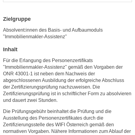
e
e
n
n
Zielgruppe
e
o
i
t
Absolvent:innen des Basis- und Aufbaumoduls
n
w
"Immobilienmakler-Assistenz"
s
e
e
Inhalt
n
t
d
Für die Erlangung des Personenzertifikats
z
i
"Immobilienmakler-Assistenz" gemäß den Vorgaben der
e
g
ONR 43001-1 ist neben dem Nachweis der
n
s
abgeschlossenen Ausbildung der erfolgreiche Abschluss
,
i
der Zertifizierungsprüfung nachzuweisen. Die
w
Zertifizierungsprüfung ist in schriftlicher Form zu absolvieren
n
e
und dauert zwei Stunden.
d
l
.
Die Prüfungsgebühr beinhaltet die Prüfung und die
c
W
Ausstellung des Personenzertifikates durch die
h
e
Zertifizierungsstelle des WIFI Österreich gemäß den
e
n
normativen Vorgaben. Nähere Informationen zum Ablauf der
s