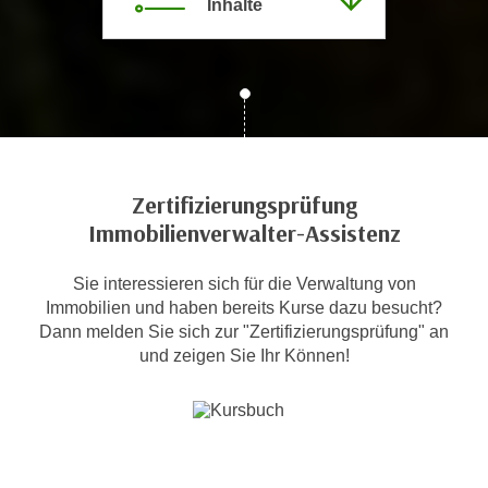
Inhalte
c
i
h
m
t
m
e
u
n
n
S
g
i
v
e
Zertifizierungsprüfung
e
,
Immobilienverwalter-Assistenz
r
d
w
a
Sie interessieren sich für die Verwaltung von
e
s
Immobilien und haben bereits Kurse dazu besucht?
n
s
Dann melden Sie sich zur "Zertifizierungsprüfung" an
d
und zeigen Sie Ihr Können!
w
e
i
n
r
w
a
i
u
r
c