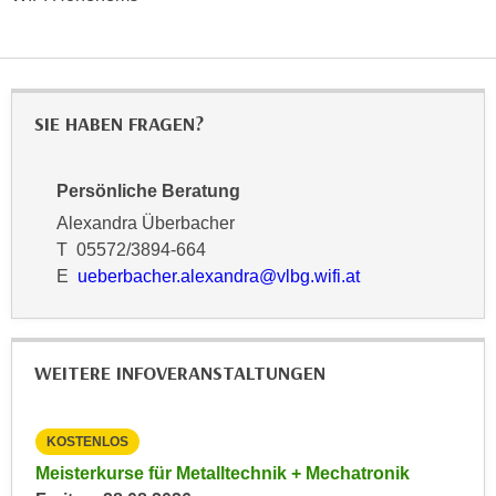
h
e
u
r
t
e
z
n
a
SIE HABEN FRAGEN?
“
b
k
k
l
Persönliche Beratung
o
i
m
Alexandra Überbacher
c
m
T 05572/3894-664
k
e
E
ueberbacher.alexandra@vlbg.wifi.at
e
n
n
z
,
w
v
WEITERE INFOVERANSTALTUNGEN
i
e
s
r
c
w
KOSTENLOS
KO
h
e
027
Meisterkurse für Metalltechnik + Mechatronik
Inf
e
n