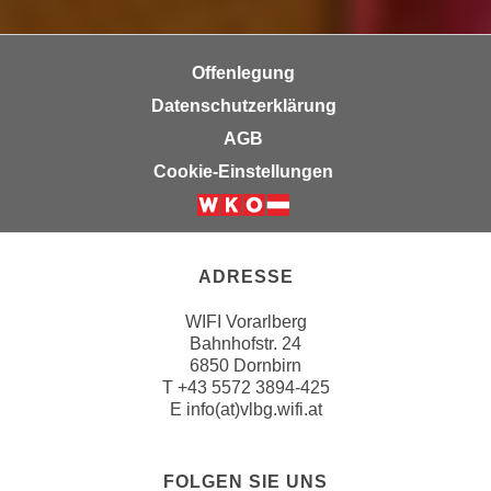
r
a
t
b
e
Offenlegung
e
C
n
Datenschutzerklärung
o
.
AGB
o
W
k
Cookie-Einstellungen
e
i
n
e
n
s
S
z
ADRESSE
i
u
e
WIFI Vorarlberg
A
d
Bahnhofstr. 24
n
6850 Dornbirn
e
a
T
+43 5572 3894-425
r
l
E
info(at)vlbg.wifi.at
C
y
o
s
o
e
FOLGEN SIE UNS