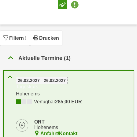
n
h
u
C
r
o
C
o
o
k
Filtern
!
Drucken
o
i
k
e
i
Aktuelle Termine (1)
s
e
v
s
o
,
n
26.02.2027 - 26.02.2027
d
Tageskurs
U
i
Hohenems
S
e
Verfügbar
285,00 EUR
-
f
a
ü
m
r
ORT
e
d
Hohenems
r
Anfahrt/Kontakt
i