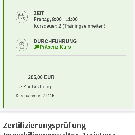
i
e
k
F
ZEIT
a
u
Freitag, 8:00 - 11:00
n
Kursdauer: 2 (Trainingseinheiten)
n
i
k
s
t
DURCHFÜHRUNG
c
Präsenz Kurs
i
h
o
e
n
n
d
U
e
285,00 EUR
n
r
> Zur Buchung
t
W
Kursnummer: 72115
e
e
r
b
n
s
e
e
Zertifizierungsprüfung
h
i
m
t