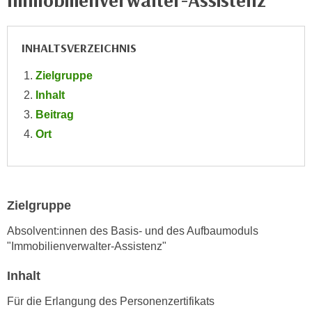
Immobilienverwalter-Assistenz
e
e
n
n
e
INHALTSVERZEICHNIS
o
i
t
Zielgruppe
n
w
s
Inhalt
e
e
Beitrag
n
t
d
Ort
z
i
e
g
n
s
,
i
Zielgruppe
w
n
e
Absolvent:innen des Basis- und des Aufbaumoduls
d
l
"Immobilienverwalter-Assistenz"
.
c
W
Inhalt
h
e
e
n
Für die Erlangung des Personenzertifikats
s