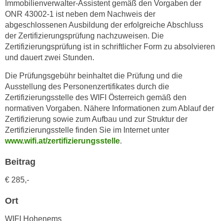
Immobilienverwalter-Assistent gemäß den Vorgaben der
n
i
ONR 43002-1 ist neben dem Nachweis der
S
c
abgeschlossenen Ausbildung der erfolgreiche Abschluss
i
h
der Zertifizierungsprüfung nachzuweisen. Die
e
Zertifizierungsprüfung ist in schriftlicher Form zu absolvieren
n
a
und dauert zwei Stunden.
i
u
c
f
Die Prüfungsgebühr beinhaltet die Prüfung und die
h
„
Ausstellung des Personenzertifikates durch die
t
Zertifizierungsstelle des WIFI Österreich gemäß den
A
d
normativen Vorgaben. Nähere Informationen zum Ablauf der
l
e
Zertifizierung sowie zum Aufbau und zur Struktur der
l
m
Zertifizierungsstelle finden Sie im Internet unter
e
www.wifi.at/zertifizierungsstelle
.
D
a
a
k
Beitrag
t
z
e
€ 285,-
e
n
p
Ort
s
t
c
i
WIFI Hohenems