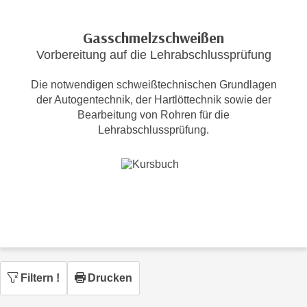
c
i
h
m
Gasschmelzschweißen
t
m
Vorbereitung auf die Lehrabschlussprüfung
e
u
n
n
Die notwendigen schweißtechnischen Grundlagen
S
g
der Autogentechnik, der Hartlöttechnik sowie der
i
v
Bearbeitung von Rohren für die
e
Lehrabschlussprüfung.
e
,
r
d
w
a
e
s
n
s
d
w
e
i
n
r
w
a
Filtern
!
Drucken
i
u
r
c