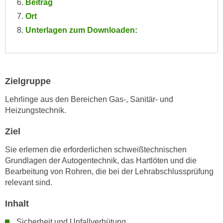
Beitrag
e
e
Ort
n
n
Unterlagen zum Downloaden:
e
o
i
t
n
w
s
e
e
Zielgruppe
n
t
d
Lehrlinge aus den Bereichen Gas-, Sanitär- und
z
i
Heizungstechnik.
e
g
n
Ziel
s
,
i
Sie erlernen die erforderlichen schweißtechnischen
w
n
Grundlagen der Autogentechnik, das Hartlöten und die
e
d
Bearbeitung von Rohren, die bei der Lehrabschlussprüfung
l
.
relevant sind.
c
W
h
e
Inhalt
e
n
Sicherheit und Unfallverhütung
s