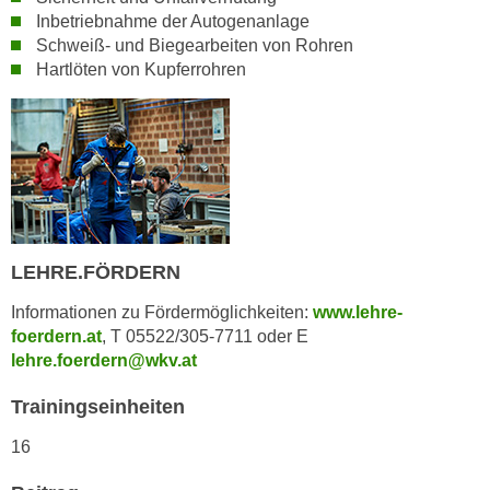
n
Inbetriebnahme der Autogenanlage
i
S
Schweiß- und Biegearbeiten von Rohren
c
i
Hartlöten von Kupferrohren
h
e
n
a
i
u
c
f
h
„
t
A
d
l
e
l
LEHRE.FÖRDERN
m
e
Informationen zu Fördermöglichkeiten:
www.lehre-
D
a
foerdern.at
, T 05522/305-7711 oder E
a
k
lehre.foerdern@wkv.at
t
z
e
e
Trainingseinheiten
n
p
s
16
t
c
i