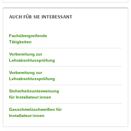
r
a
t
b
AUCH FÜR SIE INTERESSANT
e
e
C
n
o
.
Fachübergreifende
o
W
Tätigkeiten
k
e
i
Vorbereitung zur
n
e
Lehrabschlussprüfung
n
s
S
z
Vorbereitung zur
i
Lehrabschlussprüfung
u
e
A
d
Sicherheitsunterweisung
n
für Installateur:innen
e
a
r
l
Gasschmelzschweißen für
C
y
Installateur:innen
o
s
o
e