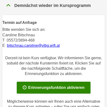
n
Demnächst wieder im Kursprogramm
h
u
C
r
o
C
Termin auf Anfrage
o
o
k
Bitte wenden Sie sich an:
o
i
Caroline Bitschnau
k
e
T 05572/3894-468
i
E
bitschnau.caroline@vlbg.wifi.at
s
e
v
s
o
Derzeit ist kein Kurs verfügbar. Wir informieren Sie gerne,
,
n
sobald der nächste Kurstermin fixiert ist. Klicken Sie auf
d
die nachfolgende Schaltfläche, um die
U
i
Erinnerungsfunktion zu aktivieren.
S
e
-
f
a
Erinnerungsfunktion aktivieren
ü
m
r
e
d
Möglicherweise können wir Ihnen auch eine Alternative
r
i
zu diesem Kurs anbieten – rufen Sie uns einfach unter