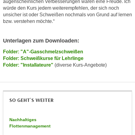
augenscheinlichen Verbesserungen waren eine Freude. Ich
n
d
würde den Kurs jedem weiterempfehlen, der sich noch
E
e
unsicher ist oder Schweißen nochmals von Grund auf lernen
U
bzw. verstehen möchte.“
n
-
w
U
i
Unterlagen zum Downloaden:
S
r
A
z
Folder: "A"-Gasschmelzschweißen
u
i
Folder: Schweißkurse für Lehrlinge
n
e
Folder: "Installateure"
(diverse Kurs-Angebote)
t
l
e
o
r
r
w
i
o
SO GEHT`S WEITER
e
r
n
f
t
Nachhaltiges
e
i
Flottenmanagement
n
e
h