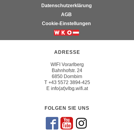
u
Datenschutzerklärung
d
z
i
AGB
e
e
Cookie-Einstellungen
i
C
g
o
e
o
n
k
ADRESSE
.
i
U
e
WIFI Vorarlberg
m
Bahnhofstr. 24
s
I
6850 Dornbirn
e
h
T
+43 5572 3894-425
r
n
E
info(at)vlbg.wifi.at
h
e
o
n
b
FOLGEN SIE UNS
d
e
a
n
r
Folgen sie un
Folgen sie 
Folgen si
e
ü