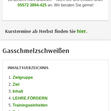
i
e
05572 3894-425
an. Wir beraten Sie gerne!
k
F
a
u
n
n
i
k
Kurstermine ab Herbst finden Sie
.
hier
s
t
c
i
h
o
Gasschmelzschweißen
e
n
n
d
U
e
INHALTSVERZEICHNIS
n
r
t
W
Zielgruppe
e
e
Ziel
r
b
n
Inhalt
s
e
LEHRE.FÖRDERN
e
h
i
Trainingseinheiten
m
t