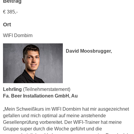
Beitrag
h
e
u
r
€ 385,-
t
e
z
Ort
n
a
“
WIFI Dornbirn
b
k
k
l
David Moosbrugger,
o
i
m
c
m
k
e
e
n
n
z
Lehrling
(Teilnehmerstatement)
,
w
Fa. Beer Installationen GmbH, Au
v
i
e
„Mein Schweißkurs im WIFI Dornbirn hat mir ausgezeichnet
s
r
gefallen und mich optimal auf meine anstehende
c
w
Gesellenprüfung vorbereitet. Der WIFI-Trainer hat meine
h
e
Gruppe super durch die Woche geführt und die
e
n