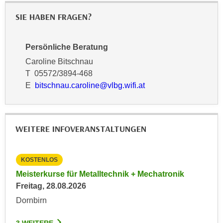
k
z
i
SIE HABEN FRAGEN?
w
e
e
-
c
Persönliche Beratung
S
k
Caroline Bitschnau
e
e
T 05572/3894-468
t
n
E
bitschnau.caroline@vlbg.wifi.at
z
u
u
n
n
d
g
u
WEITERE INFOVERANSTALTUNGEN
z
m
u
f
s
KOSTENLOS
KO
ü
t
027
Meisterkurse für Metalltechnik + Mechatronik
Inf
r
i
Freitag, 28.08.2026
Imm
S
m
Mon
i
Dornbirn
m
e
Hoh
e
r