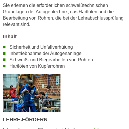
n
Sie erlernen die erforderlichen schweißtechnischen
i
S
Grundlagen der Autogentechnik, das Hartlöten und die
c
i
Bearbeitung von Rohren, die bei der Lehrabschlussprüfung
h
e
relevant sind.
n
a
i
Inhalt
u
c
f
Sicherheit und Unfallverhütung
h
„
Inbetriebnahme der Autogenanlage
t
A
Schweiß- und Biegearbeiten von Rohren
d
l
Hartlöten von Kupferrohren
e
l
m
e
D
a
a
k
t
z
e
e
n
p
s
LEHRE.FÖRDERN
t
c
i