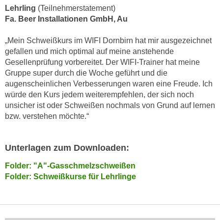
n
Lehrling
(Teilnehmerstatement)
d
Fa. Beer Installationen GmbH, Au
E
e
U
n
„Mein Schweißkurs im WIFI Dornbirn hat mir ausgezeichnet
-
w
gefallen und mich optimal auf meine anstehende
U
i
Gesellenprüfung vorbereitet. Der WIFI-Trainer hat meine
S
r
Gruppe super durch die Woche geführt und die
A
z
augenscheinlichen Verbesserungen waren eine Freude. Ich
u
i
würde den Kurs jedem weiterempfehlen, der sich noch
n
unsicher ist oder Schweißen nochmals von Grund auf lernen
e
t
bzw. verstehen möchte.“
l
e
o
r
r
Unterlagen zum Downloaden:
w
i
o
e
Folder: "A"-Gasschmelzschweißen
r
n
Folder: Schweißkurse für Lehrlinge
f
t
e
i
n
e
h