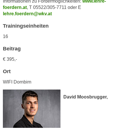
Informationen zu Fördermöglichkeiten:
www.lehre-
h
e
foerdern.at
, T 05522/305-7711 oder E
u
r
lehre.foerdern@wkv.at
t
e
z
n
Trainingseinheiten
a
“
16
b
k
k
l
Beitrag
o
i
m
€ 395,-
c
m
k
Ort
e
e
n
n
WIFI Dornbirn
z
,
w
v
David Moosbrugger,
i
e
s
r
c
w
h
e
e
n