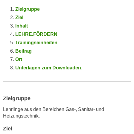
e
e
Zielgruppe
n
n
Ziel
e
o
Inhalt
i
t
n
LEHRE.FÖRDERN
w
s
Trainingseinheiten
e
e
n
Beitrag
t
d
Ort
z
i
Unterlagen zum Downloaden:
e
g
n
s
,
i
w
n
e
Zielgruppe
d
l
.
Lehrlinge aus den Bereichen Gas-, Sanitär- und
c
W
Heizungstechnik.
h
e
e
Ziel
n
s