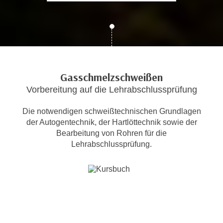
c
i
h
m
t
m
e
u
n
n
S
g
Gasschmelzschweißen
i
v
Vorbereitung auf die Lehrabschlussprüfung
e
e
,
r
Die notwendigen schweißtechnischen Grundlagen
d
w
der Autogentechnik, der Hartlöttechnik sowie der
a
e
Bearbeitung von Rohren für die
s
n
Lehrabschlussprüfung.
s
d
w
e
i
n
r
w
a
i
u
r
c