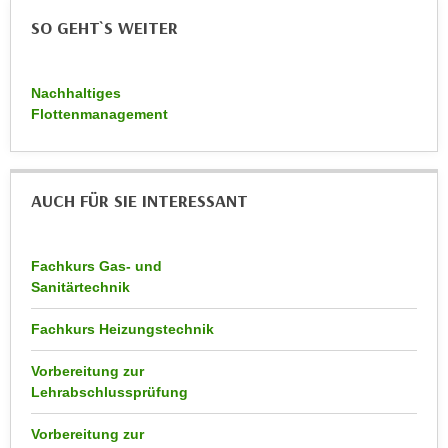
r
a
SO GEHT`S WEITER
t
b
e
e
C
Nachhaltiges
n
o
Flottenmanagement
.
o
W
k
e
i
n
AUCH FÜR SIE INTERESSANT
e
n
s
S
z
i
Fachkurs Gas- und
u
e
Sanitärtechnik
A
d
n
Fachkurs Heizungstechnik
e
a
r
l
Vorbereitung zur
C
y
Lehrabschlussprüfung
o
s
o
Vorbereitung zur
e