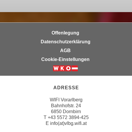
u
d
z
i
e
e
i
C
g
Offenlegung
o
e
Datenschutzerklärung
o
n
k
AGB
.
i
U
Cookie-Einstellungen
e
m
s
I
e
h
r
n
ADRESSE
h
e
o
WIFI Vorarlberg
n
Bahnhofstr. 24
b
d
6850 Dornbirn
e
a
T
+43 5572 3894-425
n
r
E
info(at)vlbg.wifi.at
e
ü