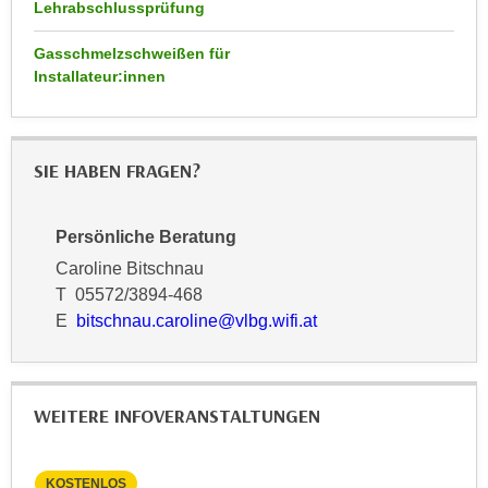
k
Lehrabschlussprüfung
z
i
w
Gasschmelzschweißen für
e
e
Installateur:innen
-
c
S
k
e
e
t
SIE HABEN FRAGEN?
n
z
u
u
n
Persönliche Beratung
n
d
Caroline Bitschnau
g
u
T 05572/3894-468
z
m
E
bitschnau.caroline@vlbg.wifi.at
u
f
s
ü
t
r
i
S
WEITERE INFOVERANSTALTUNGEN
m
i
m
e
e
KOSTENLOS
KO
r