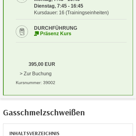
i
e
Dienstag, 7:45 - 16:45
k
F
Kursdauer: 16 (Trainingseinheiten)
a
u
n
n
DURCHFÜHRUNG
i
Präsenz Kurs
k
s
t
c
i
h
o
e
n
395,00 EUR
n
d
> Zur Buchung
U
e
n
Kursnummer: 39002
r
t
W
e
e
r
b
Gasschmelzschweißen
n
s
e
e
h
i
INHALTSVERZEICHNIS
m
t