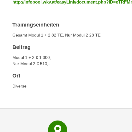
http://infopool.wkv.at/easyLink/document.php?ID=eTR
e
n
n
d
E
e
Trainingseinheiten
U
n
-
w
Gesamt Modul 1 + 2 82 TE, Nur Modul 2 28 TE
U
i
S
Beitrag
r
A
z
Modul 1 + 2 € 1.300,-
u
i
Nur Modul 2 € 510,-
n
e
t
Ort
l
e
o
Diverse
r
r
w
i
o
e
r
n
f
t
e
i
n