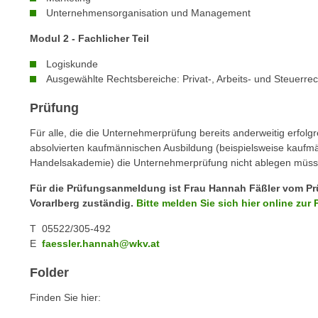
c
i
Unternehmensorganisation und Management
h
e
u
Modul 2 - Fachlicher Teil
r
t
e
Logiskunde
z
n
Ausgewählte Rechtsbereiche: Privat-, Arbeits- und Steuerrec
a
“
b
Prüfung
k
k
l
Für alle, die die Unternehmerprüfung bereits anderweitig erfolg
o
i
absolvierten kaufmännischen Ausbildung (beispielsweise kaufm
m
c
Handelsakademie) die Unternehmerprüfung nicht ablegen müssen, e
m
k
Für die Prüfungsanmeldung ist Frau Hannah Fäßler vom Pr
e
e
Vorarlberg
zuständig.
Bitte melden Sie sich hier online zur 
n
n
z
T 05522/305-492
,
w
E
faessler.hannah@wkv.at
v
i
e
Folder
s
r
c
w
Finden Sie hier:
h
e