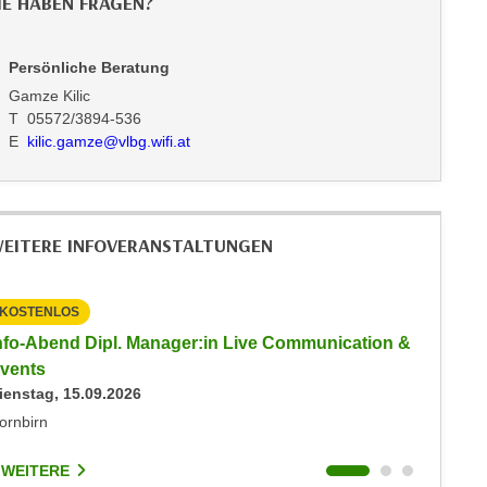
IE HABEN FRAGEN?
Persönliche Beratung
Gamze Kilic
T 05572/3894-536
E
kilic.gamze@vlbg.wifi.at
EITERE INFOVERANSTALTUNGEN
KOSTENLOS
KOSTEN
nfo-Abend Dipl. Manager:in Live Communication &
Info-Ab
vents
Events
ienstag, 15.09.2026
Donnerst
ornbirn
Dornbirn
 WEITERE
1 WEIT