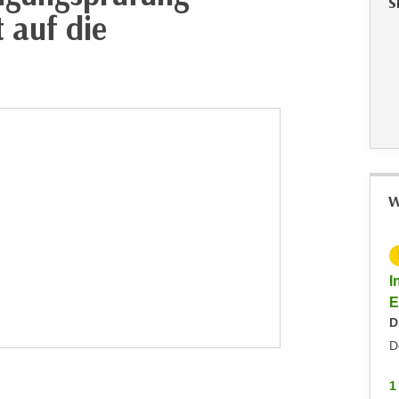
S
 auf die
W
KOSTENLOS
Info-Abend Fremdenführer:in / Austria Guide
I
Dienstag, 03.02.2026
E
D
Hohenems
D
1 WEITERE
1