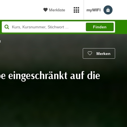
Merkliste
myWIFI
myWIFI Apps öffnen
Finden
g
Merken
e eingeschränkt auf die