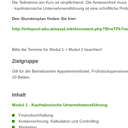
n
Die Teilnahme am Kurs ist verpflichtend. Die Anwesenheit mus
s
n
-
kaufmännische Unternehmensführung ist eine schriftliche Prü
i
S
Den Stundenplan finden Sie hier:
c
i
h
e
http://infopool.wkv.at/easyLink/document.php?ID=eTFk
n
a
i
u
c
f
Bitte die Termine für Modul 1 + Modul 2 beachten!
h
„
t
Zielgruppe
A
d
l
Gilt für die Betriebsarten Appartementhotel, Frühstückspension
e
l
10 Betten.
m
e
D
a
Inhalt
a
k
t
z
Modul 1 - Kaufmännische Unternehmensführung
e
e
n
Finanzbuchhaltung
p
Kostenrechnung, Kalkulation und Controlling
s
t
Marketing