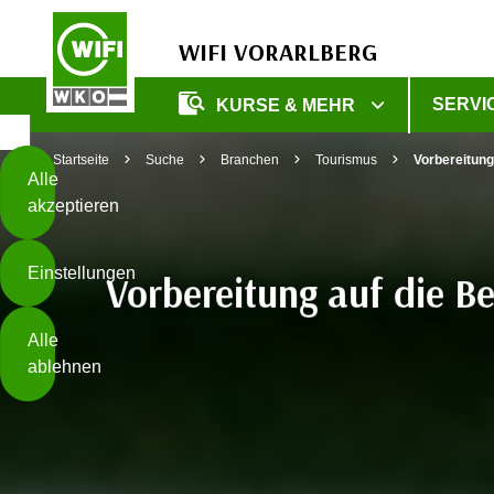
WIFI VORARLBERG
Diese
SERVI
KURSE & MEHR
Seite
Zum Inhalt springen
Zur Fußzeile springen
verwendet
Startseite
Suche
Branchen
Tourismus
Vorbereitung
Cookies
Alle
akzeptieren
O
h
Einstellungen
n
Vorbereitung auf die B
e
B
I
Alle
i
h
ablehnen
t
r
t
e
Weiterlesen
e
Z
b
u
e
s