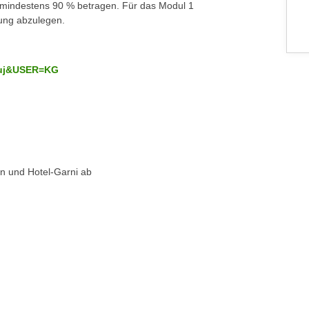
s mindestens 90 % betragen. Für das Modul 1
fung abzulegen.
7muj&USER=KG
en und Hotel-Garni ab