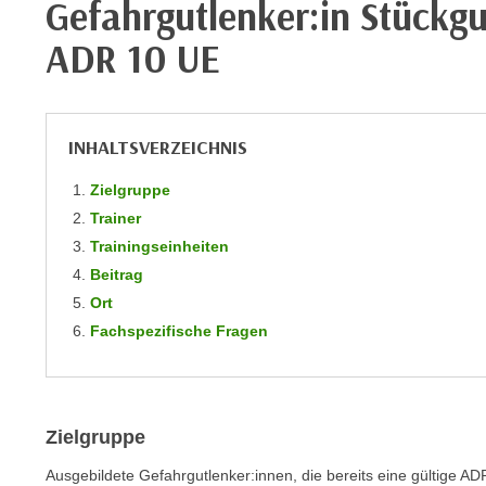
Gefahrgutlenker:in Stückgu
m
t
e
ADR 10 UE
e
n
n
e
o
i
t
n
INHALTSVERZEICHNIS
w
s
e
Zielgruppe
e
n
Trainer
t
d
z
Trainingseinheiten
i
e
Beitrag
g
n
Ort
s
,
Fachspezifische Fragen
i
w
n
e
d
l
.
c
Zielgruppe
W
h
e
Ausgebildete Gefahrgutlenker:innen, die bereits eine gültige 
e