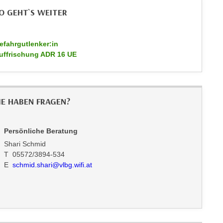
O GEHT`S WEITER
efahrgutlenker:in
uffrischung ADR 16 UE
IE HABEN FRAGEN?
Persönliche Beratung
Shari Schmid
T 05572/3894-534
E
schmid.shari@vlbg.wifi.at