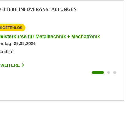
EITERE INFOVERANSTALTUNGEN
KOSTENLOS
KOSTEN
eisterkurse für Metalltechnik + Mechatronik
Info-Ab
reitag, 28.08.2026
Events
Dienstag
ornbirn
Dornbirn
 WEITERE
7 WEIT