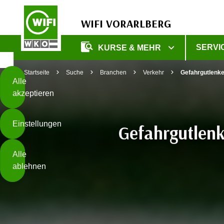
WIFI VORARLBERG
Diese
SERVI
KURSE & MEHR
Seite
Zum Inhalt springen
Zur Fußzeile springen
verwendet
Startseite
Suche
Branchen
Verkehr
Gefahrgutlenke
Cookies
Alle
akzeptieren
O
h
Einstellungen
n
Gefahrgutlenk
e
B
I
Alle
i
h
ablehnen
t
r
t
e
Weiterlesen
e
Z
b
u
e
s