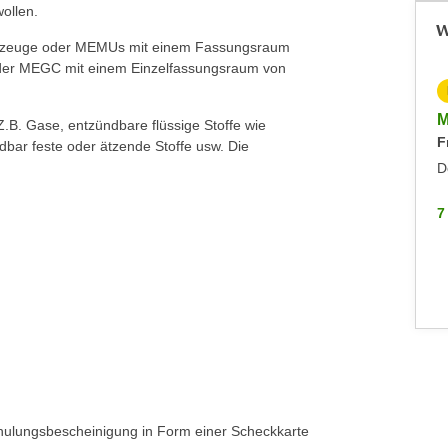
wollen.
W
Fahrzeuge oder MEMUs mit einem Fassungsraum
 oder MEGC mit einem Einzelfassungsraum von
KOSTENLOS
Info-Abend VBK Befähigungsprüfung
M
 Z.B. Gase, entzündbare flüssige Stoffe wie
F
Immobilienmakler:innen und -verwalter:innen
ndbar feste oder ätzende Stoffe usw. Die
Montag, 21.09.2026
D
Hohenems
7
7 WEITERE
hulungsbescheinigung in Form einer Scheckkarte