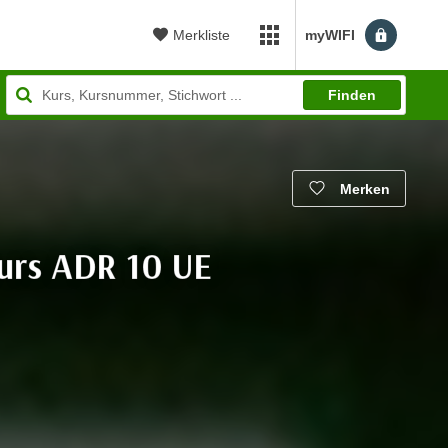
Merkliste
myWIFI
myWIFI Apps öffnen
Finden
Merken
kurs ADR 10 UE