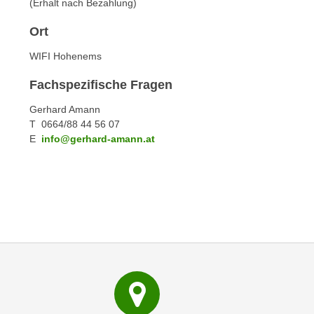
c
(Erhalt nach Bezahlung)
i
h
e
Ort
u
r
t
WIFI Hohenems
e
z
n
Fachspezifische Fragen
a
“
b
k
Gerhard Amann
k
T 0664/88 44 56 07
l
o
E
info@gerhard-amann.at
i
m
c
m
k
e
e
n
n
z
,
w
v
i
e
s
r
c
w
h
e