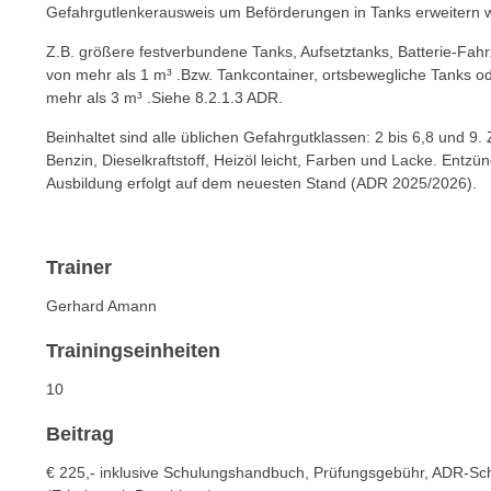
n
Gefahrgutlenkerausweis um Beförderungen in Tanks erweitern 
s
n
i
Z.B. größere festverbundene Tanks, Aufsetztanks, Batterie-
S
c
von mehr als 1 m³ .Bzw. Tankcontainer, ortsbewegliche Tanks
i
mehr als 3 m³ .Siehe 8.2.1.3 ADR.
h
e
n
a
Beinhaltet sind alle üblichen Gefahrgutklassen: 2 bis 6,8 und 9.
i
Benzin, Dieselkraftstoff, Heizöl leicht, Farben und Lacke. Entzü
u
c
Ausbildung erfolgt auf dem neuesten Stand (ADR 2025/2026).
f
h
„
t
A
d
Trainer
l
e
l
Gerhard Amann
m
e
D
a
Trainingseinheiten
a
k
t
10
z
e
e
Beitrag
n
p
s
€ 225,- inklusive Schulungshandbuch, Prüfungsgebühr, ADR-Sc
t