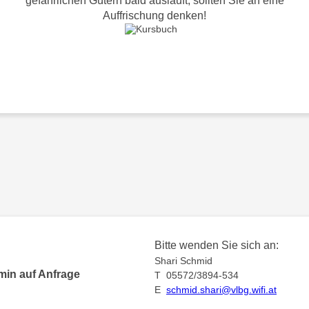
gefährlichen Gütern bald ausläuft, sollten Sie an eine
Auffrischung denken!
Bitte wenden Sie sich an:
Shari Schmid
min auf Anfrage
T 05572/3894-534
E
schmid.shari@vlbg.wifi.at