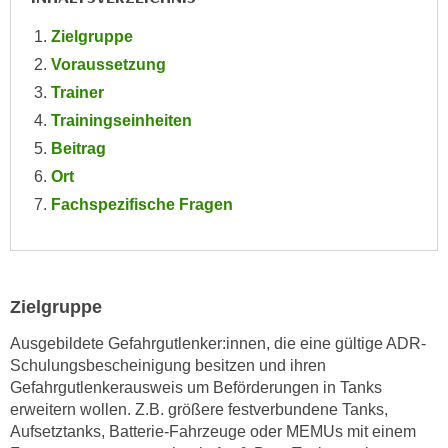
e
e
Zielgruppe
n
n
e
Voraussetzung
o
i
Trainer
t
n
w
Trainingseinheiten
s
e
Beitrag
e
n
Ort
t
d
Fachspezifische Fragen
z
i
e
g
n
s
,
i
w
Zielgruppe
n
e
d
Ausgebildete Gefahrgutlenker:innen, die eine gültige ADR-
l
.
Schulungsbescheinigung besitzen und ihren
c
W
Gefahrgutlenkerausweis um Beförderungen in Tanks
h
e
erweitern wollen. Z.B. größere festverbundene Tanks,
e
n
Aufsetztanks, Batterie-Fahrzeuge oder MEMUs mit einem
s