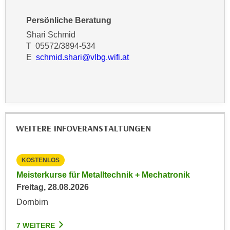
n
d
E
Persönliche Beratung
e
U
Shari Schmid
n
-
T 05572/3894-534
w
U
E
schmid.shari@vlbg.wifi.at
i
S
r
A
z
u
i
n
e
t
l
WEITERE INFOVERANSTALTUNGEN
e
o
r
r
w
i
KOSTENLOS
KO
o
e
Meisterkurse für Metalltechnik + Mechatronik
Inf
r
n
Freitag, 28.08.2026
& E
f
t
Die
Dornbirn
e
i
Dor
n
e
7 WEITERE
h