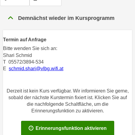
n
h
u
C
r
Demnächst wieder im Kursprogramm
o
C
o
o
k
o
Termin auf Anfrage
i
k
Bitte wenden Sie sich an:
e
i
Shari Schmid
s
e
T 05572/3894-534
v
s
E
schmid.shari@vlbg.wifi.at
o
,
n
d
U
i
Derzeit ist kein Kurs verfügbar. Wir informieren Sie gerne,
S
e
sobald der nächste Kurstermin fixiert ist. Klicken Sie auf
-
f
die nachfolgende Schaltfläche, um die
a
ü
Erinnerungsfunktion zu aktivieren.
m
r
e
d
Erinnerungsfunktion aktivieren
r
i