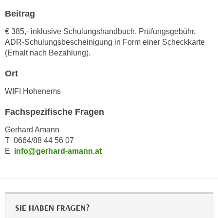
h
e
Beitrag
u
r
t
e
€ 385,- inklusive Schulungshandbuch, Prüfungsgebühr,
z
ADR-Schulungsbescheinigung in Form einer Scheckkarte
n
a
(Erhalt nach Bezahlung).
“
b
k
Ort
k
l
o
i
WIFI Hohenems
m
c
m
Fachspezifische Fragen
k
e
e
Gerhard Amann
n
n
T 0664/88 44 56 07
z
,
E
info@gerhard-amann.at
w
v
i
e
s
r
c
w
h
e
SIE HABEN FRAGEN?
e
n