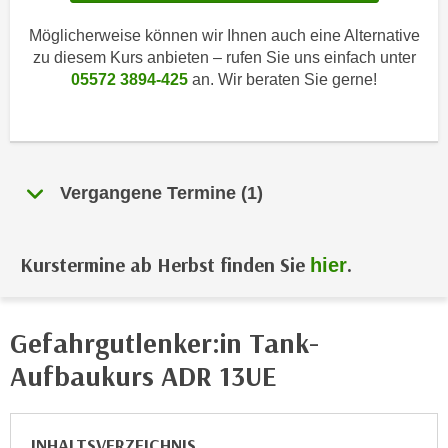
i
e
k
Möglicherweise können wir Ihnen auch eine Alternative
F
a
zu diesem Kurs anbieten – rufen Sie uns einfach unter
u
n
05572 3894-425
an. Wir beraten Sie gerne!
n
i
k
s
t
c
i
h
o
Vergangene Termine (1)
e
n
n
d
U
e
Kurstermine ab Herbst finden Sie
.
hier
n
r
t
W
e
e
Gefahrgutlenker:in Tank-
r
b
n
Aufbaukurs ADR 13UE
s
e
e
h
i
m
INHALTSVERZEICHNIS
t