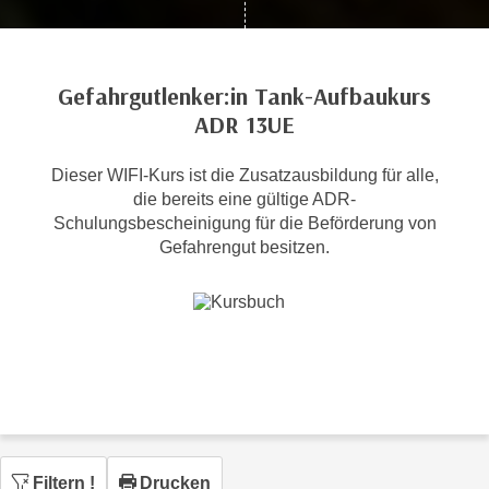
c
i
h
m
t
m
Gefahrgutlenker:in Tank-Aufbaukurs
e
u
ADR 13UE
n
n
S
g
i
Dieser WIFI-Kurs ist die Zusatzausbildung für alle,
v
die bereits eine gültige ADR-
e
e
Schulungsbescheinigung für die Beförderung von
,
r
Gefahrengut besitzen.
d
w
a
e
s
n
s
d
w
e
i
n
r
w
a
i
u
r
Filtern
!
Drucken
c