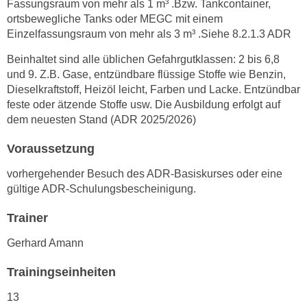
Fassungsraum von mehr als 1 m³ .Bzw. Tankcontainer,
n
i
ortsbewegliche Tanks oder MEGC mit einem
S
c
Einzelfassungsraum von mehr als 3 m³ .Siehe 8.2.1.3 ADR
i
h
e
Beinhaltet sind alle üblichen Gefahrgutklassen: 2 bis 6,8
n
a
und 9. Z.B. Gase, entzündbare flüssige Stoffe wie Benzin,
i
u
Dieselkraftstoff, Heizöl leicht, Farben und Lacke. Entzündbar
c
f
feste oder ätzende Stoffe usw. Die Ausbildung erfolgt auf
h
dem neuesten Stand (ADR 2025/2026)
„
t
A
d
Voraussetzung
l
e
l
vorhergehender Besuch des ADR-Basiskurses oder eine
m
e
gültige ADR-Schulungsbescheinigung.
D
a
a
Trainer
k
t
z
Gerhard Amann
e
e
n
p
Trainingseinheiten
s
t
c
13
i