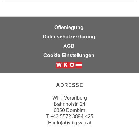
k
z
i
w
e
e
-
c
Offenlegung
S
k
Datenschutzerklärung
e
e
AGB
t
n
z
Cookie-Einstellungen
u
u
n
n
d
g
u
z
ADRESSE
m
u
f
WIFI Vorarlberg
s
ü
Bahnhofstr. 24
t
r
6850 Dornbirn
i
S
T
+43 5572 3894-425
m
E
info(at)vlbg.wifi.at
i
m
e
e
r