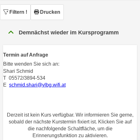
n
h
u
Filtern
!
Drucken
C
r
o
C
o
Demnächst wieder im Kursprogramm
o
k
o
i
k
e
i
Termin auf Anfrage
s
e
Bitte wenden Sie sich an:
v
s
Shari Schmid
o
,
T 05572/3894-534
n
d
E
schmid.shari@vlbg.wifi.at
U
i
S
e
-
f
a
ü
Derzeit ist kein Kurs verfügbar. Wir informieren Sie gerne,
m
sobald der nächste Kurstermin fixiert ist. Klicken Sie auf
r
e
die nachfolgende Schaltfläche, um die
d
r
Erinnerungsfunktion zu aktivieren.
i