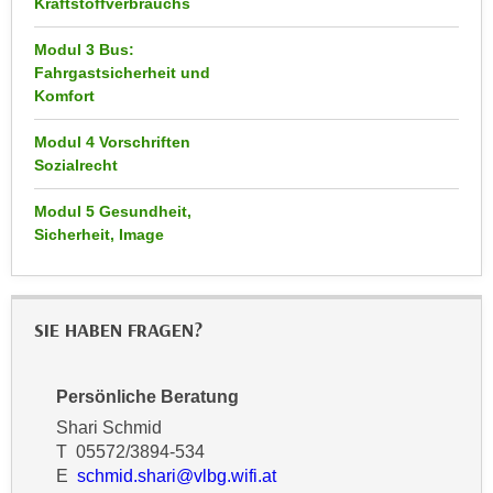
Kraftstoffverbrauchs
n
d
E
Modul 3 Bus:
e
U
Fahrgastsicherheit und
n
-
Komfort
w
U
i
Modul 4 Vorschriften
S
r
Sozialrecht
A
z
u
i
Modul 5 Gesundheit,
n
Sicherheit, Image
e
t
l
e
o
r
r
SIE HABEN FRAGEN?
w
i
o
e
r
n
Persönliche Beratung
f
t
Shari Schmid
e
i
T 05572/3894-534
n
e
E
schmid.shari@vlbg.wifi.at
h