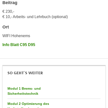
h
Beitrag
e
u
r
€ 230,-
t
e
€ 10,- Arbeits- und Lehrbuch (optional)
z
n
a
Ort
“
b
k
WIFI Hohenems
k
l
o
i
Info Blatt C95 D95
m
c
m
k
e
e
n
n
z
SO GEHT`S WEITER
,
w
v
i
e
s
Modul 1 Brems- und
r
Sicherheitstechnik
c
w
h
e
Modul 2 Optimierung des
e
n