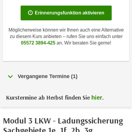
i
e
k
F
Erinnerungsfunktion aktivieren
a
u
n
n
Möglicherweise können wir Ihnen auch eine Alternative
i
k
zu diesem Kurs anbieten – rufen Sie uns einfach unter
s
t
05572 3894-425
an. Wir beraten Sie gerne!
c
i
h
o
e
n
n
d
U
e
Vergangene Termine (1)
n
r
t
W
e
e
Kurstermine ab Herbst finden Sie
.
hier
r
b
n
s
e
e
Modul 3 LKW - Ladungssicherung
h
i
Sachgebiete 1e, 1f, 2b, 3g
m
t