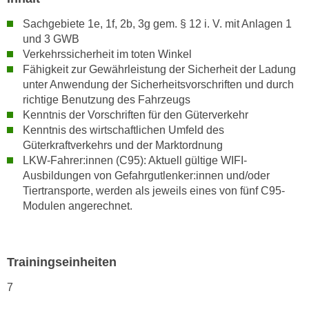
n
i
S
Sachgebiete 1e, 1f, 2b, 3g gem. § 12 i. V. mit Anlagen 1
c
i
und 3 GWB
h
Verkehrssicherheit im toten Winkel
e
n
Fähigkeit zur Gewährleistung der Sicherheit der Ladung
a
i
unter Anwendung der Sicherheitsvorschriften und durch
u
c
richtige Benutzung des Fahrzeugs
f
Kenntnis der Vorschriften für den Güterverkehr
h
„
Kenntnis des wirtschaftlichen Umfeld des
t
A
Güterkraftverkehrs und der Marktordnung
d
l
LKW-Fahrer:innen (C95): Aktuell gültige WIFI-
e
l
Ausbildungen von Gefahrgutlenker:innen und/oder
m
e
Tiertransporte, werden als jeweils eines von fünf C95-
D
a
Modulen angerechnet.
a
k
t
z
e
e
Trainingseinheiten
n
p
s
t
7
c
i