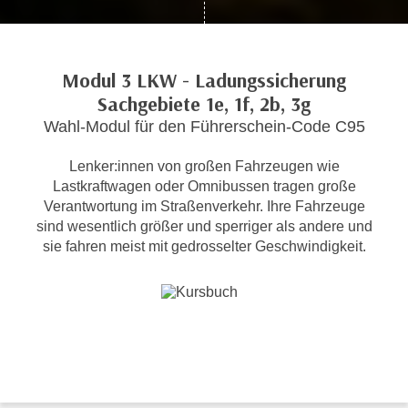
c
i
h
m
t
m
Modul 3 LKW - Ladungssicherung
e
u
Sachgebiete 1e, 1f, 2b, 3g
n
n
S
Wahl-Modul für den Führerschein-Code C95
g
i
v
Lenker:innen von großen Fahrzeugen wie
e
e
Lastkraftwagen oder Omnibussen tragen große
,
r
Verantwortung im Straßenverkehr. Ihre Fahrzeuge
d
w
sind wesentlich größer und sperriger als andere und
a
e
sie fahren meist mit gedrosselter Geschwindigkeit.
s
n
s
d
w
e
i
n
r
w
a
i
u
r
c