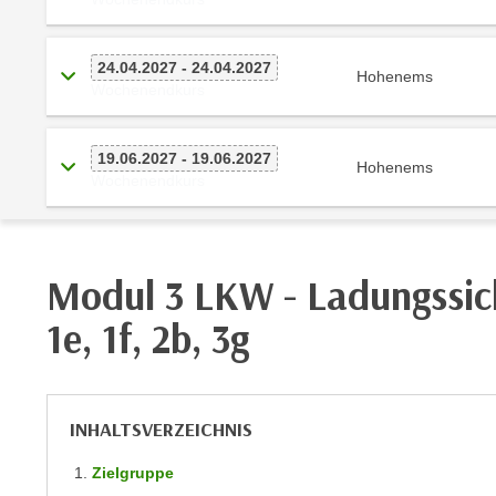
m
t
e
e
n
24.04.2027 - 24.04.2027
n
Hohenems
Wochenendkurs
e
o
i
t
n
w
19.06.2027 - 19.06.2027
Hohenems
s
e
Wochenendkurs
e
n
t
d
z
i
e
Modul 3 LKW - Ladungssic
g
n
s
1e, 1f, 2b, 3g
,
i
w
n
e
d
l
.
INHALTSVERZEICHNIS
c
W
h
e
Zielgruppe
e