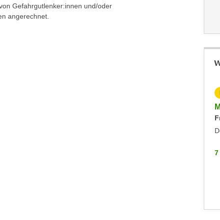
 von Gefahrgutlenker:innen und/oder
len angerechnet.
W
KOSTENLOS
Info-Abend VBK Befähigungsprüfung
M
F
Immobilienmakler:innen und -verwalter:innen
Montag, 21.09.2026
D
Hohenems
7
7 WEITERE