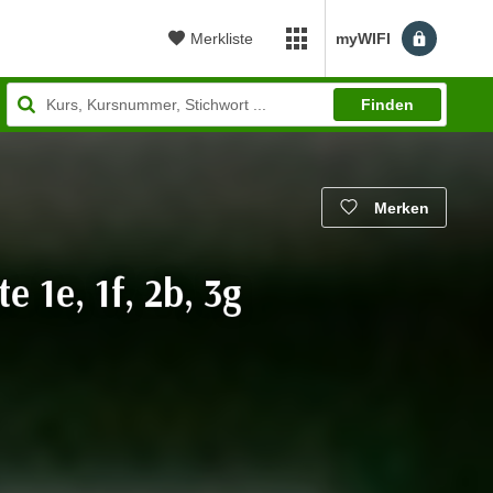
Merkliste
myWIFI
myWIFI Apps öffnen
Finden
Merken
 1e, 1f, 2b, 3g