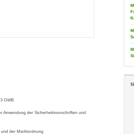
M
F
K
M
S
M
S
S
nd 3 GWB
er Anwendung der Sicherheitsvorschriften und
s und der Marktordnung