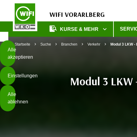
WIFI VORARLBERG
Diese
SERVI
KURSE & MEHR
Seite
Zum Inhalt springen
Zur Fußzeile springen
verwendet
Startseite
Suche
Branchen
Verkehr
Modul 3 LKW - 
Cookies
Alle
akzeptieren
O
h
Einstellungen
n
Modul 3 LKW - 
e
B
I
Alle
i
h
ablehnen
t
r
t
e
Weiterlesen
e
Z
b
u
e
s