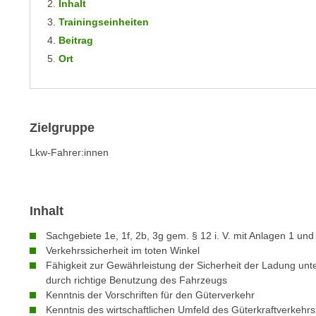
n
Inhalt
s
n
Trainingseinheiten
i
S
Beitrag
c
i
Ort
h
e
n
a
i
u
c
f
Zielgruppe
h
„
t
Lkw-Fahrer:innen
A
d
l
e
l
m
e
Inhalt
D
a
a
Sachgebiete 1e, 1f, 2b, 3g gem. § 12 i. V. mit Anlagen 1 u
k
t
Verkehrssicherheit im toten Winkel
z
Fähigkeit zur Gewährleistung der Sicherheit der Ladung unt
e
e
durch richtige Benutzung des Fahrzeugs
n
p
Kenntnis der Vorschriften für den Güterverkehr
s
t
Kenntnis des wirtschaftlichen Umfeld des Güterkraftverkehr