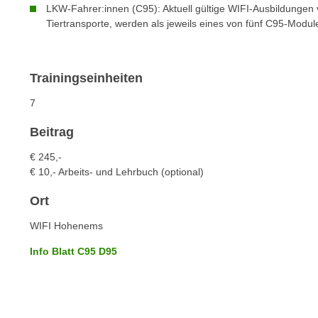
c
i
LKW-Fahrer:innen (C95): Aktuell gültige WIFI-Ausbildungen
h
Tiertransporte, werden als jeweils eines von fünf C95-Modu
e
u
r
t
e
z
n
Trainingseinheiten
a
“
7
b
k
k
l
Beitrag
o
i
m
€ 245,-
c
€ 10,- Arbeits- und Lehrbuch (optional)
m
k
e
e
Ort
n
n
z
WIFI Hohenems
,
w
v
Info Blatt C95 D95
i
e
s
r
c
w
h
e