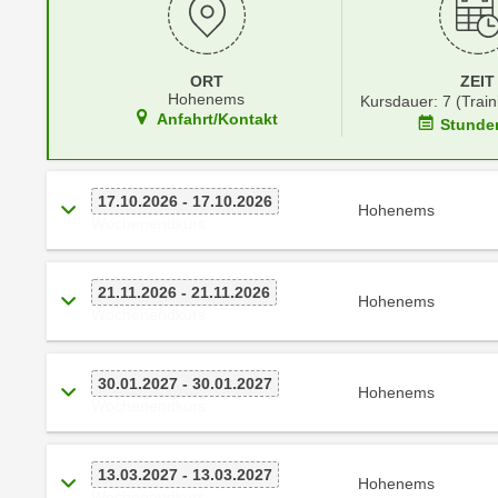
r
i
i
e
k
F
ORT
ZEIT
a
u
Hohenems
Kursdauer: 7 (Train
n
n
Anfahrt/Kontakt
Stunde
i
k
s
t
c
i
17.10.2026 - 17.10.2026
Hohenems
h
Wochenendkurs
o
e
n
n
d
21.11.2026 - 21.11.2026
U
Hohenems
e
Wochenendkurs
n
r
t
W
e
30.01.2027 - 30.01.2027
e
Hohenems
r
Wochenendkurs
b
n
s
e
e
13.03.2027 - 13.03.2027
h
Hohenems
i
Wochenendkurs