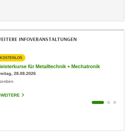
EITERE INFOVERANSTALTUNGEN
KOSTENLOS
KOSTEN
eisterkurse für Metalltechnik + Mechatronik
Info-Ab
reitag, 28.08.2026
Events
Dienstag
ornbirn
Dornbirn
 WEITERE
7 WEIT