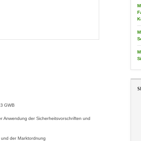
M
F
K
M
S
M
S
S
nd 3 GWB
er Anwendung der Sicherheitsvorschriften und
s und der Marktordnung