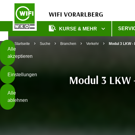
WIFI VORARLBERG
Diese
SERVI
KURSE & MEHR
Seite
Zum Inhalt springen
Zur Fußzeile springen
verwendet
Startseite
Suche
Branchen
Verkehr
Modul 3 LKW - 
Cookies
Alle
akzeptieren
O
h
Einstellungen
n
Modul 3 LKW - 
e
B
I
Alle
i
h
ablehnen
t
r
t
e
Weiterlesen
e
Z
b
u
e
s