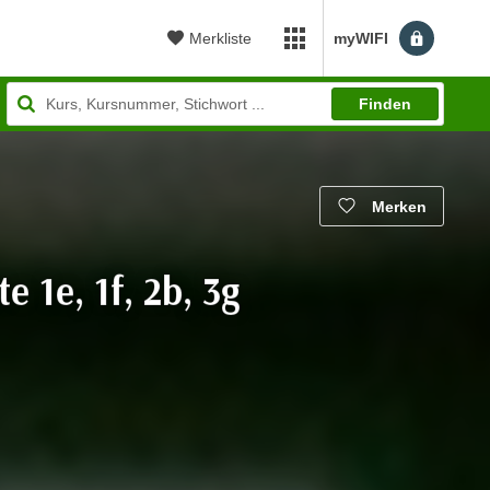
Merkliste
myWIFI
myWIFI Apps öffnen
Finden
Merken
 1e, 1f, 2b, 3g