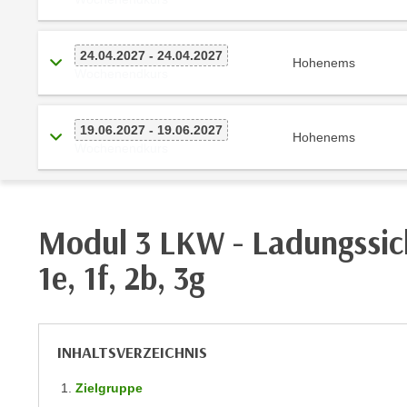
m
t
e
e
n
24.04.2027 - 24.04.2027
n
Hohenems
Wochenendkurs
e
o
i
t
n
w
19.06.2027 - 19.06.2027
Hohenems
s
e
Wochenendkurs
e
n
t
d
z
i
e
Modul 3 LKW - Ladungssic
g
n
s
1e, 1f, 2b, 3g
,
i
w
n
e
d
l
.
INHALTSVERZEICHNIS
c
W
h
e
Zielgruppe
e