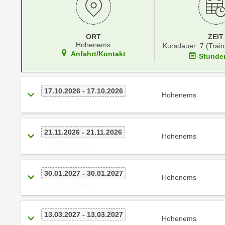
r
i
i
e
k
F
ORT
ZEIT
a
u
Hohenems
Kursdauer: 7 (Train
n
n
Anfahrt/Kontakt
Stunde
i
k
s
t
c
i
17.10.2026 - 17.10.2026
Hohenems
h
Wochenendkurs
o
e
n
n
d
21.11.2026 - 21.11.2026
U
Hohenems
e
Wochenendkurs
n
r
t
W
e
30.01.2027 - 30.01.2027
e
Hohenems
r
Wochenendkurs
b
n
s
e
e
13.03.2027 - 13.03.2027
h
Hohenems
i
Wochenendkurs