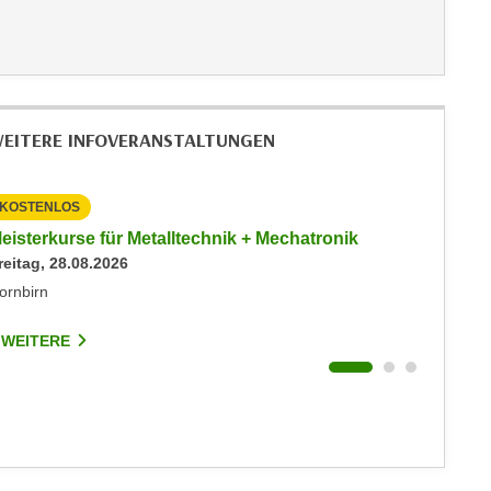
EITERE INFOVERANSTALTUNGEN
KOSTENLOS
KOSTEN
eisterkurse für Metalltechnik + Mechatronik
Info-Ab
reitag, 28.08.2026
Events
Dienstag
ornbirn
Dornbirn
 WEITERE
7 WEIT