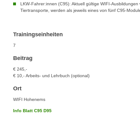
c
i
LKW-Fahrer:innen (C95): Aktuell gültige WIFI-Ausbildungen
h
Tiertransporte, werden als jeweils eines von fünf C95-Modu
e
u
r
t
e
z
n
Trainingseinheiten
a
“
7
b
k
k
l
Beitrag
o
i
m
€ 245,-
c
€ 10,- Arbeits- und Lehrbuch (optional)
m
k
e
e
Ort
n
n
z
WIFI Hohenems
,
w
v
Info Blatt C95 D95
i
e
s
r
c
w
h
e