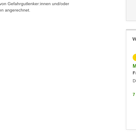
 von Gefahrgutlenker:innen und/oder
len angerechnet.
W
KOSTENLOS
Info-Abend VBK Befähigungsprüfung
M
F
Immobilienmakler:innen und -verwalter:innen
Montag, 21.09.2026
D
Hohenems
7
7 WEITERE