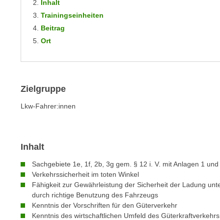
n
Inhalt
s
n
Trainingseinheiten
i
S
Beitrag
c
i
Ort
h
e
n
a
i
u
c
f
Zielgruppe
h
„
t
Lkw-Fahrer:innen
A
d
l
e
l
m
e
Inhalt
D
a
a
Sachgebiete 1e, 1f, 2b, 3g gem. § 12 i. V. mit Anlagen 1 u
k
t
Verkehrssicherheit im toten Winkel
z
Fähigkeit zur Gewährleistung der Sicherheit der Ladung unt
e
e
durch richtige Benutzung des Fahrzeugs
n
p
Kenntnis der Vorschriften für den Güterverkehr
s
t
Kenntnis des wirtschaftlichen Umfeld des Güterkraftverkehr