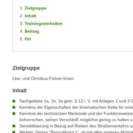
n
s
n
Zielgruppe
i
S
Inhalt
c
i
Trainingseinheiten
h
e
Beitrag
n
a
Ort
i
u
c
f
h
„
t
A
Zielgruppe
d
l
e
Lkw- und Omnibus-Fahrer:innen
l
m
e
Inhalt
D
a
a
k
Sachgebiete 1a, 1b, 3a gem. § 12 i. V. mit Anlagen 1 und 3
t
Kenntnis der Eigenschaften der kinematischen Kette für ein
z
e
Kenntnis der technischen Merkmale und der Funktionsweise
e
n
beherrschen, seinen Verschleiß möglichst gering zu halten
p
Sensibilisierung in Bezug auf Risiken des Straßenverkehrs u
s
t
Wichtig: Dieses "Basis-Modul 1" ist mit allen anderen Modul