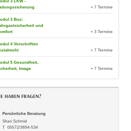
odul 3 LKW -
adungssicherung
+ 7 Termine
odul 3 Bus:
ahrgastsicherheit und
omfort
+ 3 Termine
odul 4 Vorschriften
ozialrecht
+ 7 Termine
odul 5 Gesundheit,
icherheit, Image
+ 7 Termine
IE HABEN FRAGEN?
Persönliche Beratung
Shari Schmid
T 05572/3894-534