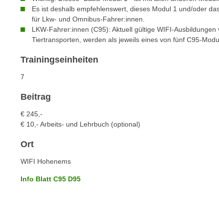
c
i
Es ist deshalb empfehlenswert, dieses Modul 1 und/oder das 
h
e
für Lkw- und Omnibus-Fahrer:innen.
u
r
LKW-Fahrer:innen (C95): Aktuell gültige WIFI-Ausbildungen
t
Tiertransporten, werden als jeweils eines von fünf C95-Mod
e
z
n
Trainingseinheiten
a
“
b
k
7
k
l
o
Beitrag
i
m
c
€ 245,-
m
k
€ 10,- Arbeits- und Lehrbuch (optional)
e
e
n
Ort
n
z
,
WIFI Hohenems
w
v
i
Info Blatt C95 D95
e
s
r
c
w
h
e