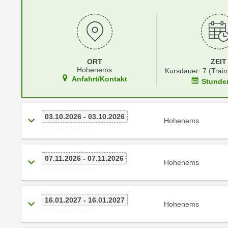
r
i
i
e
k
F
a
u
n
n
ORT
ZEIT
i
k
Hohenems
Kursdauer: 7 (Train
s
t
Anfahrt/Kontakt
Stunde
c
i
h
o
e
n
03.10.2026 - 03.10.2026
Hohenems
n
Wochenendkurs
d
U
e
n
r
07.11.2026 - 07.11.2026
t
Hohenems
W
Wochenendkurs
e
e
r
b
n
16.01.2027 - 16.01.2027
s
Hohenems
e
Wochenendkurs
e
h
i