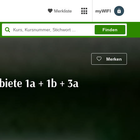
Merkliste
myWIFI
myWIFI Apps öffnen
Finden
Merken
iete 1a + 1b + 3a