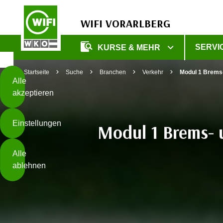
WIFI VORARLBERG
Diese
SERVI
KURSE & MEHR
Seite
Zum Inhalt springen
Zur Fußzeile springen
verwendet
Startseite
Suche
Branchen
Verkehr
Modul 1 Brems-
Cookies
Alle
akzeptieren
O
h
Einstellungen
n
Modul 1 Brems- u
e
B
I
Alle
i
h
ablehnen
t
r
t
e
Weiterlesen
e
Z
b
u
e
s