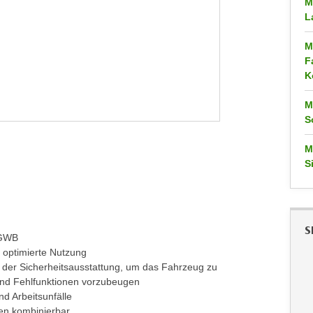
M
L
M
F
K
M
S
M
S
S
 GWB
e optimierte Nutzung
 der Sicherheitsausstattung, um das Fahrzeug zu
 und Fehlfunktionen vorzubeugen
nd Arbeitsunfälle
en kombinierbar.