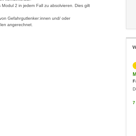
Modul 2 in jedem Fall zu absolvieren. Dies gilt
 von Gefahrgutlenker:innen und/ oder
ulen angerechnet.
W
KOSTENLOS
Info-Abend VBK Befähigungsprüfung
M
F
Immobilienmakler:innen und -verwalter:innen
Montag, 21.09.2026
D
Hohenems
7
7 WEITERE