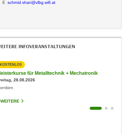
E
schmid.shari@vlbg.wifi.at
EITERE INFOVERANSTALTUNGEN
KOSTENLOS
KOSTEN
eisterkurse für Metalltechnik + Mechatronik
Info-Ab
reitag, 28.08.2026
Events
Dienstag
ornbirn
Dornbirn
 WEITERE
7 WEIT