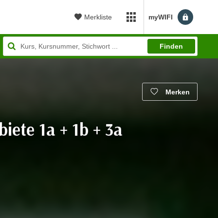
Merkliste
myWIFI
myWIFI Apps öffnen
Finden
Merken
iete 1a + 1b + 3a