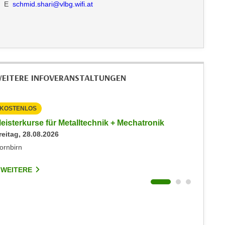
E
schmid.shari@vlbg.wifi.at
EITERE INFOVERANSTALTUNGEN
KOSTENLOS
KOSTEN
eisterkurse für Metalltechnik + Mechatronik
Info-Ab
reitag, 28.08.2026
Events
Dienstag
ornbirn
Dornbirn
 WEITERE
7 WEIT