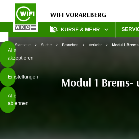
WIFI VORARLBERG
Diese
SERVI
KURSE & MEHR
Seite
Zum Inhalt springen
Zur Fußzeile springen
verwendet
Startseite
Suche
Branchen
Verkehr
Modul 1 Brems-
Cookies
Alle
akzeptieren
O
h
Einstellungen
n
Modul 1 Brems- u
e
B
I
Alle
i
h
ablehnen
t
r
t
e
Weiterlesen
e
Z
b
u
e
s