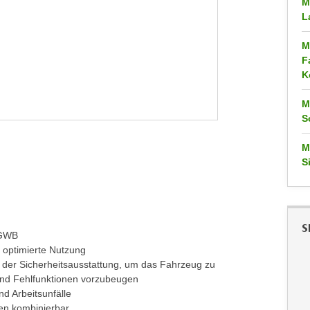
M
L
M
F
K
M
S
M
S
S
 GWB
e optimierte Nutzung
 der Sicherheitsausstattung, um das Fahrzeug zu
 und Fehlfunktionen vorzubeugen
nd Arbeitsunfälle
en kombinierbar.