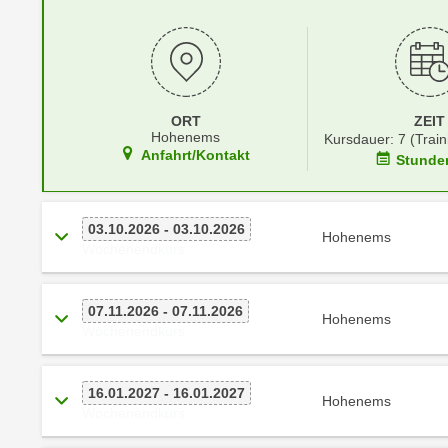
r
i
i
e
k
F
a
u
n
n
ORT
ZEIT
i
k
Hohenems
Kursdauer: 7 (Train
s
t
Anfahrt/Kontakt
Stunde
c
i
h
o
e
n
03.10.2026 - 03.10.2026
Hohenems
n
Wochenendkurs
d
U
e
n
r
07.11.2026 - 07.11.2026
t
Hohenems
W
Wochenendkurs
e
e
r
b
n
16.01.2027 - 16.01.2027
s
Hohenems
e
Wochenendkurs
e
h
i