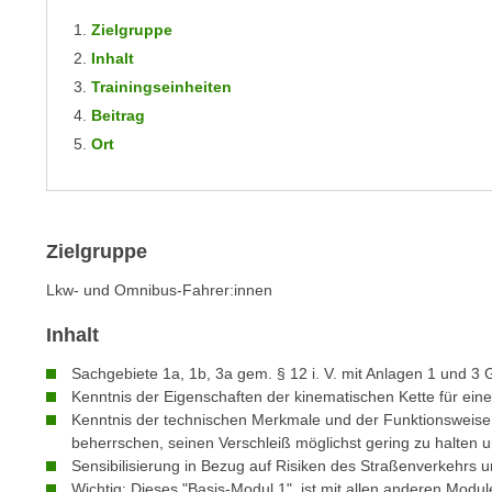
n
s
n
Zielgruppe
i
S
Inhalt
c
i
Trainingseinheiten
h
e
Beitrag
n
a
Ort
i
u
c
f
h
„
t
A
Zielgruppe
d
l
e
Lkw- und Omnibus-Fahrer:innen
l
m
e
Inhalt
D
a
a
k
Sachgebiete 1a, 1b, 3a gem. § 12 i. V. mit Anlagen 1 und 3
t
Kenntnis der Eigenschaften der kinematischen Kette für ein
z
e
Kenntnis der technischen Merkmale und der Funktionsweise
e
n
beherrschen, seinen Verschleiß möglichst gering zu halten
p
Sensibilisierung in Bezug auf Risiken des Straßenverkehrs u
s
t
Wichtig: Dieses "Basis-Modul 1" ist mit allen anderen Modul