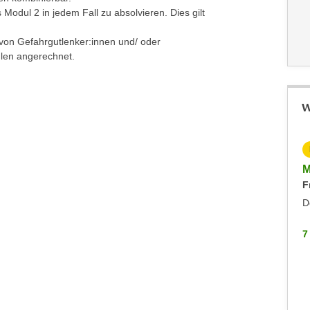
Modul 2 in jedem Fall zu absolvieren. Dies gilt
 von Gefahrgutlenker:innen und/ oder
ulen angerechnet.
W
KOSTENLOS
Info-Abend VBK Befähigungsprüfung
M
F
Immobilienmakler:innen und -verwalter:innen
Montag, 21.09.2026
D
Hohenems
7
7 WEITERE