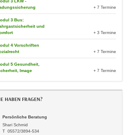
odul 3 LKW -
adungssicherung
+ 7 Termine
odul 3 Bus:
ahrgastsicherheit und
omfort
+ 3 Termine
odul 4 Vorschriften
ozialrecht
+ 7 Termine
odul 5 Gesundheit,
icherheit, Image
+ 7 Termine
IE HABEN FRAGEN?
Persönliche Beratung
Shari Schmid
T 05572/3894-534