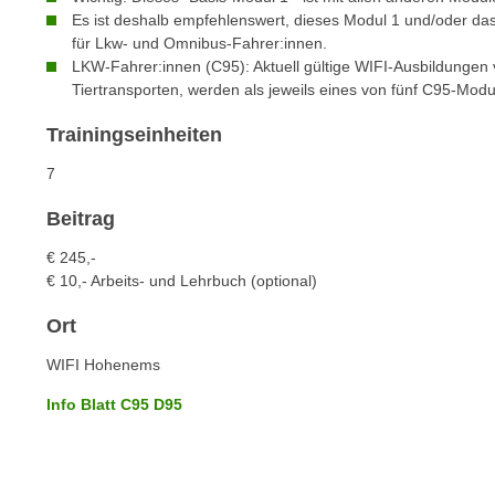
c
i
Es ist deshalb empfehlenswert, dieses Modul 1 und/oder das 
h
e
für Lkw- und Omnibus-Fahrer:innen.
u
r
LKW-Fahrer:innen (C95): Aktuell gültige WIFI-Ausbildungen
t
Tiertransporten, werden als jeweils eines von fünf C95-Mod
e
z
n
Trainingseinheiten
a
“
b
k
7
k
l
o
Beitrag
i
m
c
€ 245,-
m
k
€ 10,- Arbeits- und Lehrbuch (optional)
e
e
n
Ort
n
z
,
WIFI Hohenems
w
v
i
Info Blatt C95 D95
e
s
r
c
w
h
e